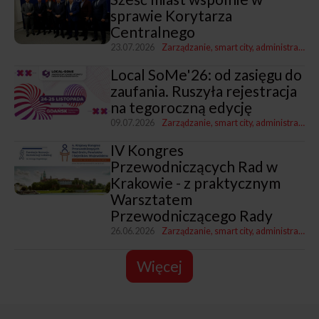
sprawie Korytarza
Centralnego
23.07.2026
Zarządzanie, smart city, administracja
T
Local SoMe'26: od zasięgu do
zaufania. Ruszyła rejestracja
na tegoroczną edycję
09.07.2026
Zarządzanie, smart city, administracja
K
IV Kongres
Przewodniczących Rad w
Krakowie - z praktycznym
Warsztatem
Przewodniczącego Rady
26.06.2026
Zarządzanie, smart city, administracja
Więcej