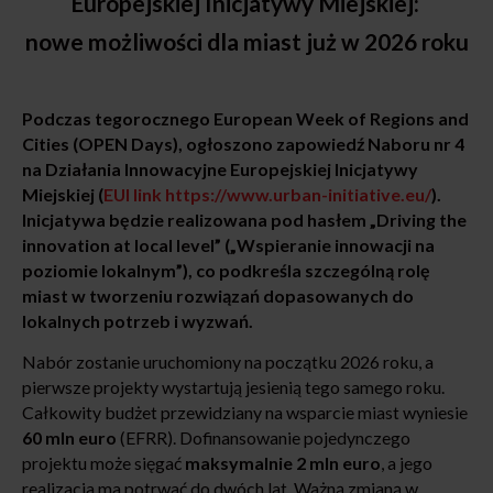
Europejskiej Inicjatywy Miejskiej:
nowe możliwości dla miast już w 2026 roku
Podczas tegorocznego European Week of Regions and
Cities (OPEN Days), ogłoszono zapowiedź Naboru nr 4
na Działania Innowacyjne Europejskiej Inicjatywy
Miejskiej (
EUI link https://www.urban-initiative.eu/
).
Inicjatywa będzie realizowana pod hasłem „Driving the
innovation at local level” (
„
Wspieranie innowacji na
poziomie lokalnym
”
), co podkreśla szczególną rolę
miast w tworzeniu rozwiązań dopasowanych do
lokalnych potrzeb i wyzwań.
Nabór zostanie uruchomiony na początku 2026 roku, a
pierwsze projekty wystartują jesienią tego samego roku.
Całkowity budżet przewidziany na wsparcie miast wyniesie
60 mln euro
(EFRR). Dofinansowanie pojedynczego
projektu może sięgać
maksymalnie 2 mln euro
, a jego
realizacja ma potrwać do dwóch lat. Ważną zmianą w