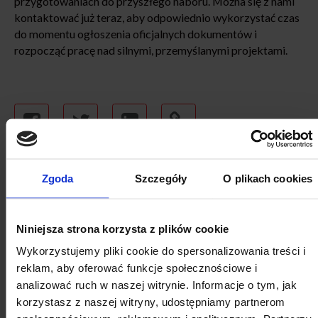
przygotowaniach do przyszłego naboru. Można się z nami
kontaktować już teraz, aby odpowiednio wykorzystać czas
do momentu ogłoszenia oficjalnych dokumentów i
rozpocząć pracę nad silnymi, przemyślanymi projektami.
KALENDARZ WYDARZEŃ
Zgoda
Szczegóły
O plikach cookies
Niniejsza strona korzysta z plików cookie
Wykorzystujemy pliki cookie do spersonalizowania treści i
SIERPNIA
reklam, aby oferować funkcje społecznościowe i
analizować ruch w naszej witrynie. Informacje o tym, jak
korzystasz z naszej witryny, udostępniamy partnerom