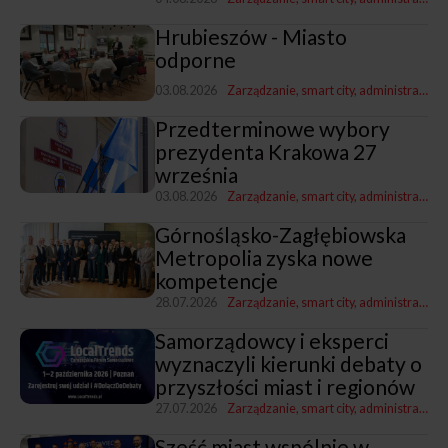
Hrubieszów - Miasto
odporne
03.08.2026
Zarządzanie, smart city, administracja
P
Przedterminowe wybory
prezydenta Krakowa 27
września
03.08.2026
Zarządzanie, smart city, administracja
Z
Górnośląsko-Zagłębiowska
Metropolia zyska nowe
kompetencje
28.07.2026
Zarządzanie, smart city, administracja
Z
Samorządowcy i eksperci
wyznaczyli kierunki debaty o
przyszłości miast i regionów
27.07.2026
Zarządzanie, smart city, administracja
Sześć miast wspólnie w