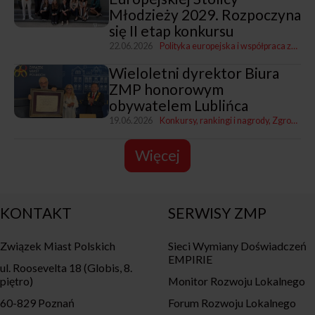
Młodzieży 2029. Rozpoczyna
się II etap konkursu
22.06.2026
Polityka europejska i współpraca zagraniczna
Wieloletni dyrektor Biura
ZMP honorowym
obywatelem Lublińca
19.06.2026
Konkursy, rankingi i nagrody
Zgromadzenia i Zarządy ZMP
Więcej
KONTAKT
SERWISY ZMP
Związek Miast Polskich
Sieci Wymiany Doświadczeń
EMPIRIE
ul. Roosevelta 18 (Globis, 8.
piętro)
Monitor Rozwoju Lokalnego
60-829 Poznań
Forum Rozwoju Lokalnego