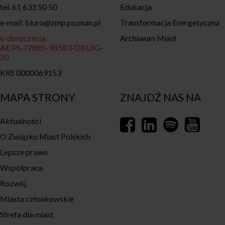
tel. 61 633 50 50
Edukacja
e-mail: biuro@zmp.poznan.pl
Transformacja Energetyczna
e-doręczenia:
Archiwum Miast
AE:PL-77885-98583-DBUIG-
20
KRS 0000069153
MAPA STRONY
ZNAJDŹ NAS NA
Aktualności
O Związku Miast Polskich
Lepsze prawo
Współpraca
Rozwój
Miasta członkowskie
Strefa dla miast