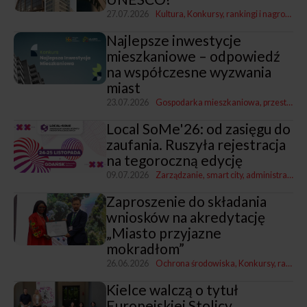
27.07.2026
Kultura
Konkursy, rankingi i nagrody
Go
Najlepsze inwestycje
mieszkaniowe – odpowiedź
na współczesne wyzwania
miast
23.07.2026
Gospodarka mieszkaniowa, przestrzenna i nieruchomościami
Local SoMe'26: od zasięgu do
zaufania. Ruszyła rejestracja
na tegoroczną edycję
09.07.2026
Zarządzanie, smart city, administracja
K
Zaproszenie do składania
wniosków na akredytację
„Miasto przyjazne
mokradłom”
26.06.2026
Ochrona środowiska
Konkursy, rankingi i nagrody
Kielce walczą o tytuł
Europejskiej Stolicy