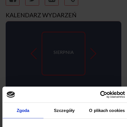
KALENDARZ WYDARZEŃ
SIERPNIA
2026
Zgoda
Szczegóły
O plikach cookies
SIERPIEŃ