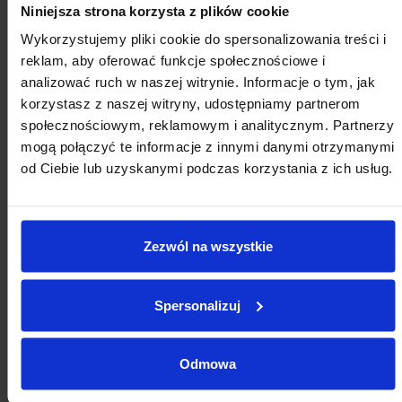
Niniejsza strona korzysta z plików cookie
Pon
Wt
Śr
Cz
Pt
So
Nd
Wykorzystujemy pliki cookie do spersonalizowania treści i
27
28
29
30
31
1
2
reklam, aby oferować funkcje społecznościowe i
analizować ruch w naszej witrynie. Informacje o tym, jak
3
4
5
6
7
8
9
korzystasz z naszej witryny, udostępniamy partnerom
10
11
12
13
14
15
16
społecznościowym, reklamowym i analitycznym. Partnerzy
mogą połączyć te informacje z innymi danymi otrzymanymi
17
18
19
20
21
22
23
od Ciebie lub uzyskanymi podczas korzystania z ich usług.
24
25
26
27
28
29
30
31
1
2
3
4
5
6
Zezwól na wszystkie
Spersonalizuj
Odmowa