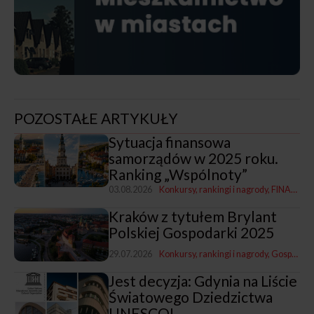
POZOSTAŁE ARTYKUŁY
Sytuacja finansowa
samorządów w 2025 roku.
Ranking „Wspólnoty”
03.08.2026
Konkursy, rankingi i nagrody
FINANSE
Kraków z tytułem Brylant
Polskiej Gospodarki 2025
29.07.2026
Konkursy, rankingi i nagrody
Gospodarka i promocja
Jest decyzja: Gdynia na Liście
Światowego Dziedzictwa
UNESCO!