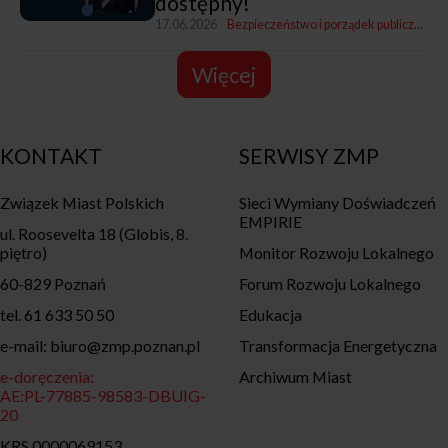
dostępny!
17.06.2026
Bezpieczeństwo i porządek publiczny
Fu
Więcej
KONTAKT
SERWISY ZMP
Związek Miast Polskich
Sieci Wymiany Doświadczeń
EMPIRIE
ul. Roosevelta 18 (Globis, 8.
piętro)
Monitor Rozwoju Lokalnego
60-829 Poznań
Forum Rozwoju Lokalnego
tel. 61 633 50 50
Edukacja
e-mail: biuro@zmp.poznan.pl
Transformacja Energetyczna
e-doręczenia:
Archiwum Miast
AE:PL-77885-98583-DBUIG-
20
KRS 0000069153