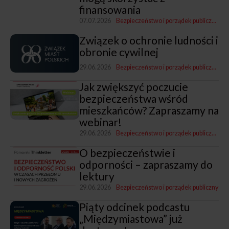
finansowania
07.07.2026
Bezpieczeństwo i porządek publiczny
FI
Związek o ochronie ludności i
obronie cywilnej
29.06.2026
Bezpieczeństwo i porządek publiczny
Leg
Jak zwiększyć poczucie
bezpieczeństwa wśród
mieszkańców? Zapraszamy na
webinar!
29.06.2026
Bezpieczeństwo i porządek publiczny
Pro
O bezpieczeństwie i
odporności – zapraszamy do
lektury
29.06.2026
Bezpieczeństwo i porządek publiczny
Piąty odcinek podcastu
„Międzymiastowa” już