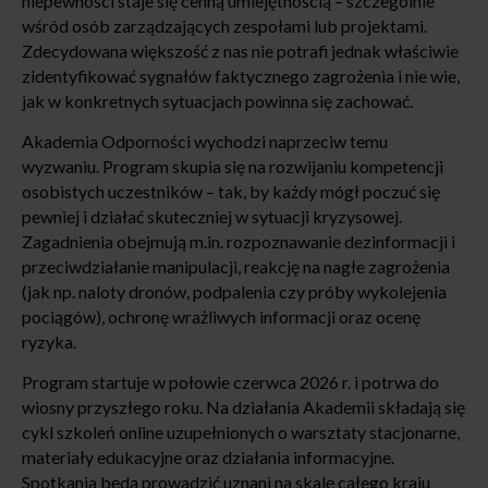
niepewności staje się cenną umiejętnością – szczególnie
wśród osób zarządzających zespołami lub projektami.
Zdecydowana większość z nas nie potrafi jednak właściwie
zidentyfikować sygnałów faktycznego zagrożenia i nie wie,
jak w konkretnych sytuacjach powinna się zachować.
Akademia Odporności wychodzi naprzeciw temu
wyzwaniu. Program skupia się na rozwijaniu kompetencji
osobistych uczestników – tak, by każdy mógł poczuć się
pewniej i działać skuteczniej w sytuacji kryzysowej.
Zagadnienia obejmują m.in. rozpoznawanie dezinformacji i
przeciwdziałanie manipulacji, reakcję na nagłe zagrożenia
(jak np. naloty dronów, podpalenia czy próby wykolejenia
pociągów), ochronę wrażliwych informacji oraz ocenę
ryzyka.
Program startuje w połowie czerwca 2026 r. i potrwa do
wiosny przyszłego roku. Na działania Akademii składają się
cykl szkoleń online uzupełnionych o warsztaty stacjonarne,
materiały edukacyjne oraz działania informacyjne.
Spotkania będą prowadzić uznani na skalę całego kraju