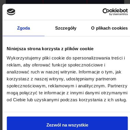
Zgoda
Szczegóły
O plikach cookies
2026
Niniejsza strona korzysta z plików cookie
SIERPIEŃ
Wykorzystujemy pliki cookie do spersonalizowania treści i
reklam, aby oferować funkcje społecznościowe i
analizować ruch w naszej witrynie. Informacje o tym, jak
Pon
Wt
Śr
Cz
Pt
So
Nd
korzystasz z naszej witryny, udostępniamy partnerom
27
28
29
30
31
1
2
społecznościowym, reklamowym i analitycznym. Partnerzy
mogą połączyć te informacje z innymi danymi otrzymanymi
3
4
5
6
7
8
9
od Ciebie lub uzyskanymi podczas korzystania z ich usług.
10
11
12
13
14
15
16
17
18
19
20
21
22
23
Zezwól na wszystkie