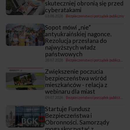
skuteczniej obronią się przed
cyberatakami
03.08.2026
Bezpieczeństwo i porządek publiczny
Sopot mówi „nie”
antyukraińskiej nagonce.
Rezolucja przesłana do
najwyższych władz
państwowych
28.07.2026
Bezpieczeństwo i porządek publiczny
Leg
Zwiększenie poczucia
bezpieczeństwa wśród
mieszkańców - relacja z
webinaru dla miast
09.07.2026
Bezpieczeństwo i porządek publiczny
Pro
Startuje Fundusz
Bezpieczeństwa i
Obronności. Samorządy
mogą skorzystać z