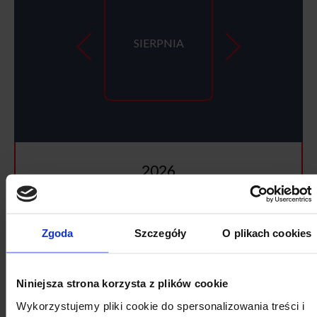
SIERPNIA
2026
SIERPIEŃ
Zgoda
Szczegóły
O plikach cookies
Pon
Wt
Śr
Cz
Pt
So
Nd
27
28
29
30
31
1
2
Niniejsza strona korzysta z plików cookie
3
4
5
6
7
8
9
Wykorzystujemy pliki cookie do spersonalizowania treści i