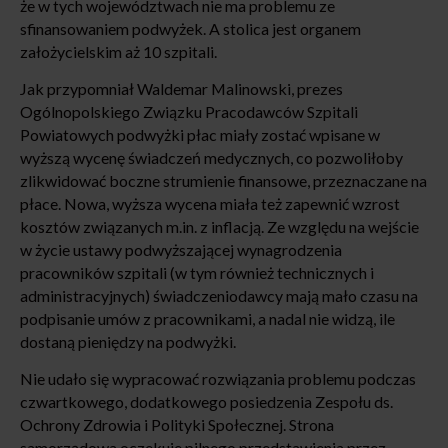
że w tych województwach nie ma problemu ze
sfinansowaniem podwyżek. A stolica jest organem
założycielskim aż 10 szpitali.
Jak przypomniał Waldemar Malinowski, prezes
Ogólnopolskiego Związku Pracodawców Szpitali
Powiatowych podwyżki płac miały zostać wpisane w
wyższą wycenę świadczeń medycznych, co pozwoliłoby
zlikwidować boczne strumienie finansowe, przeznaczane na
płace. Nowa, wyższa wycena miała też zapewnić wzrost
kosztów związanych m.in. z inflacją. Ze względu na wejście
w życie ustawy podwyższającej wynagrodzenia
pracowników szpitali (w tym również technicznych i
administracyjnych) świadczeniodawcy mają mało czasu na
podpisanie umów z pracownikami, a nadal nie widzą, ile
dostaną pieniędzy na podwyżki.
Nie udało się wypracować rozwiązania problemu podczas
czwartkowego, dodatkowego posiedzenia Zespołu ds.
Ochrony Zdrowia i Polityki Społecznej. Strona
samorządowa oczekuje pilnego przedstawienia przez