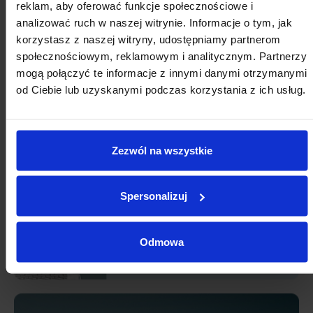
reklam, aby oferować funkcje społecznościowe i
10
11
12
13
14
15
16
analizować ruch w naszej witrynie. Informacje o tym, jak
17
18
19
20
21
22
23
korzystasz z naszej witryny, udostępniamy partnerom
społecznościowym, reklamowym i analitycznym. Partnerzy
24
25
26
27
28
29
30
mogą połączyć te informacje z innymi danymi otrzymanymi
od Ciebie lub uzyskanymi podczas korzystania z ich usług.
31
1
2
3
4
5
6
Zezwól na wszystkie
Spersonalizuj
Odmowa