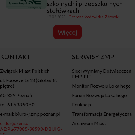
szkolnych i przedszkolnych
stołówkach
19.02.2026
Ochrona środowiska
Zdrowie
Więcej
KONTAKT
SERWISY ZMP
Związek Miast Polskich
Sieci Wymiany Doświadczeń
EMPIRIE
ul. Roosevelta 18 (Globis, 8.
piętro)
Monitor Rozwoju Lokalnego
60-829 Poznań
Forum Rozwoju Lokalnego
tel. 61 633 50 50
Edukacja
e-mail: biuro@zmp.poznan.pl
Transformacja Energetyczna
e-doręczenia:
Archiwum Miast
AE:PL-77885-98583-DBUIG-
20