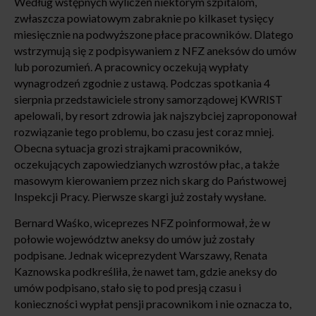
Według wstępnych wyliczeń niektórym szpitalom,
zwłaszcza powiatowym zabraknie po kilkaset tysięcy
miesięcznie na podwyższone płace pracowników. Dlatego
wstrzymują się z podpisywaniem z NFZ aneksów do umów
lub porozumień. A pracownicy oczekują wypłaty
wynagrodzeń zgodnie z ustawą. Podczas spotkania 4
sierpnia przedstawiciele strony samorządowej KWRIST
apelowali, by resort zdrowia jak najszybciej zaproponował
rozwiązanie tego problemu, bo czasu jest coraz mniej.
Obecna sytuacja grozi strajkami pracowników,
oczekujących zapowiedzianych wzrostów płac, a także
masowym kierowaniem przez nich skarg do Państwowej
Inspekcji Pracy. Pierwsze skargi już zostały wysłane.
Bernard Waśko, wiceprezes NFZ poinformował, że w
połowie województw aneksy do umów już zostały
podpisane. Jednak wiceprezydent Warszawy, Renata
Kaznowska podkreśliła, że nawet tam, gdzie aneksy do
umów podpisano, stało się to pod presją czasu i
konieczności wypłat pensji pracownikom i nie oznacza to,