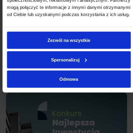
społecznościowym, reklamowym i analitycznym. Partnerzy
mogą połączyć te informacje z innymi danymi otrzymanymi
31
1
2
3
4
5
6
od Ciebie lub uzyskanymi podczas korzystania z ich usług.
Zezwól na wszystkie
Spersonalizuj
Odmowa