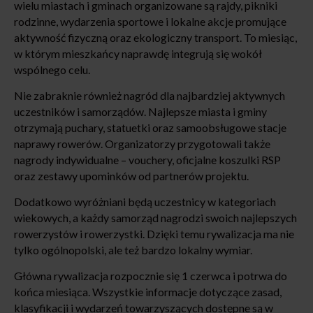
wielu miastach i gminach organizowane są rajdy, pikniki
rodzinne, wydarzenia sportowe i lokalne akcje promujące
aktywność fizyczną oraz ekologiczny transport. To miesiąc,
w którym mieszkańcy naprawdę integrują się wokół
wspólnego celu.
Nie zabraknie również nagród dla najbardziej aktywnych
uczestników i samorządów. Najlepsze miasta i gminy
otrzymają puchary, statuetki oraz samoobsługowe stacje
naprawy rowerów. Organizatorzy przygotowali także
nagrody indywidualne – vouchery, oficjalne koszulki RSP
oraz zestawy upominków od partnerów projektu.
Dodatkowo wyróżniani będą uczestnicy w kategoriach
wiekowych, a każdy samorząd nagrodzi swoich najlepszych
rowerzystów i rowerzystki. Dzięki temu rywalizacja ma nie
tylko ogólnopolski, ale też bardzo lokalny wymiar.
Główna rywalizacja rozpocznie się 1 czerwca i potrwa do
końca miesiąca. Wszystkie informacje dotyczące zasad,
klasyfikacji i wydarzeń towarzyszących dostępne są w