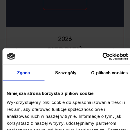
2026
SIERPIEŃ
Pon
Wt
Śr
Cz
Pt
So
Nd
Zgoda
Szczegóły
O plikach cookies
27
28
29
30
31
1
2
3
4
5
6
7
8
9
Niniejsza strona korzysta z plików cookie
Wykorzystujemy pliki cookie do spersonalizowania treści i
10
11
12
13
14
15
16
reklam, aby oferować funkcje społecznościowe i
17
18
19
20
21
22
23
analizować ruch w naszej witrynie. Informacje o tym, jak
korzystasz z naszej witryny, udostępniamy partnerom
24
25
26
27
28
29
30