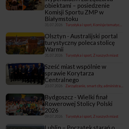
obiektami – posiedzenie
Komisji Sportu ZMP w
Białymstoku
31.07.2026
Turystyka i sport
Komisje tematyczne ZMP
Olsztyn - Australijski portal
turystyczny poleca stolicę
Warmii
31.07.2026
Turystyka i sport
Z naszych miast
Sześć miast wspólnie w
sprawie Korytarza
Centralnego
23.07.2026
Zarządzanie, smart city, administracja
T
Bydgoszcz - Wielki finał
Rowerowej Stolicy Polski
2026
09.07.2026
Turystyka i sport
Z naszych miast
Lublin – Początek starań o