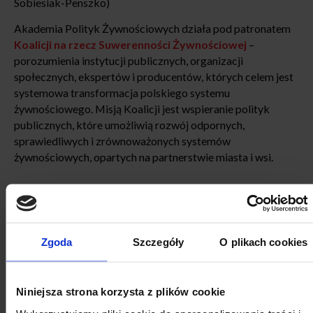
Sobiesiak-Penszko)
Akademia Polityk Żywnościowych działa pod patronatem
Koalicji na rzecz Suwerenności Żywnościowej
–
porozumienia instytucji publicznych, organizacji
społecznych, ekspertów i producentów, których celem jest
systemowa transformacja polskiego systemu
żywnościowego. Misją Koalicji jest wspieranie polityk
publicznych, które umożliwią rozwój odpornych,
sprawiedliwych i zrównoważonych systemów
żywnościowych, opartych na partnerstwie miasta i wsi.
Zgoda
Szczegóły
O plikach cookies
KALENDARZ WYDARZEŃ
Niniejsza strona korzysta z plików cookie