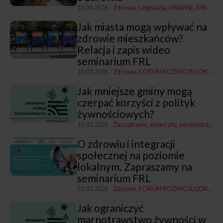
10.04.2026
Zdrowie
Legislacja
FINANSE
KWRiST
Jak miasta mogą wpływać na
zdrowie mieszkańców?
Relacja i zapis wideo
seminarium FRL
18.03.2026
Zdrowie
FORUM ROZWOJU LOKALNEGO
Jak mniejsze gminy mogą
czerpać korzyści z polityk
żywnościowych?
16.03.2026
Zarządzanie, smart city, administracja
Z
O zdrowiu i integracji
społecznej na poziomie
lokalnym. Zapraszamy na
seminarium FRL
02.03.2026
Zdrowie
FORUM ROZWOJU LOKALNEGO
Jak ograniczyć
marnotrawstwo żywności w