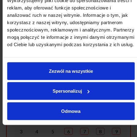
Wykorzystujemy pliki cookie do spersonalizowania treści i
reklam, aby oferować funkcje społecznościowe i
analizować ruch w naszej witrynie. Informacje o tym, jak
SIERPNIA
korzystasz z naszej witryny, udostępniamy partnerom
społecznościowym, reklamowym i analitycznym. Partnerzy
mogą połączyć te informacje z innymi danymi otrzymanymi
od Ciebie lub uzyskanymi podczas korzystania z ich usług.
Zezwól na wszystkie
2026
SIERPIEŃ
Spersonalizuj
Pon
Wt
Śr
Cz
Pt
So
Nd
Odmowa
27
28
29
30
31
1
2
3
4
5
6
7
8
9