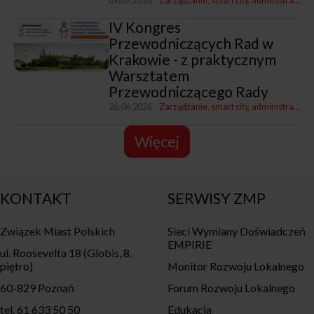
09.07.2026
Zarządzanie, smart city, administracja
K
IV Kongres
Przewodniczących Rad w
Krakowie - z praktycznym
Warsztatem
Przewodniczącego Rady
26.06.2026
Zarządzanie, smart city, administracja
Więcej
KONTAKT
SERWISY ZMP
Związek Miast Polskich
Sieci Wymiany Doświadczeń
EMPIRIE
ul. Roosevelta 18 (Globis, 8.
piętro)
Monitor Rozwoju Lokalnego
60-829 Poznań
Forum Rozwoju Lokalnego
tel. 61 633 50 50
Edukacja