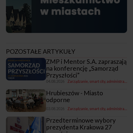
POZOSTAŁE ARTYKUŁY
ZMP i Mentor S.A. zapraszają
na konferencję „Samorząd
Przyszłości”
04.08.2026
Zarządzanie, smart city, administracja
Hrubieszów - Miasto
odporne
03.08.2026
Zarządzanie, smart city, administracja
P
Przedterminowe wybory
prezydenta Krakowa 27