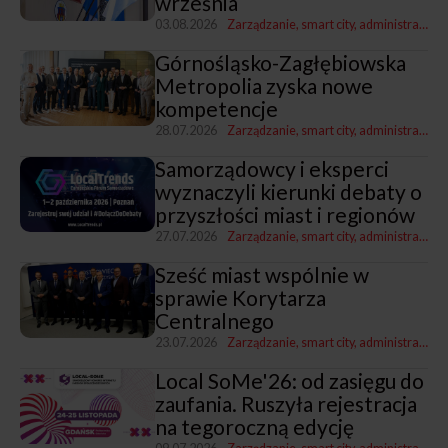
września
03.08.2026
Zarządzanie, smart city, administracja
Z
Górnośląsko-Zagłębiowska
Metropolia zyska nowe
kompetencje
28.07.2026
Zarządzanie, smart city, administracja
Z
Samorządowcy i eksperci
wyznaczyli kierunki debaty o
przyszłości miast i regionów
27.07.2026
Zarządzanie, smart city, administracja
Sześć miast wspólnie w
sprawie Korytarza
Centralnego
23.07.2026
Zarządzanie, smart city, administracja
T
Local SoMe'26: od zasięgu do
zaufania. Ruszyła rejestracja
na tegoroczną edycję