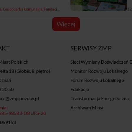
a
Gospodarka komunalna
Fundacja Miasto
12
Więcej
AKT
SERWISY ZMP
iast Polskich
Sieci Wymiany Doświadczeń 
elta 18 (Globis, 8. piętro)
Monitor Rozwoju Lokalnego
oznań
Forum Rozwoju Lokalnego
3 50 50
Edukacja
iuro@zmp.poznan.pl
Transformacja Energetyczna
nia:
Archiwum Miast
7885-98583-DBUIG-20
0069153