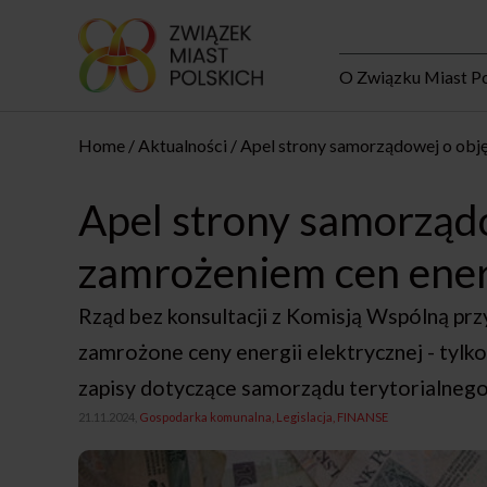
O Związku Miast Po
Home
Aktualności
Apel strony samorządowej o obję
Apel strony samorządo
zamrożeniem cen ener
Rząd bez konsultacji z Komisją Wspólną przy
zamrożone ceny energii elektrycznej - tyl
zapisy dotyczące samorządu terytorialneg
21.11.2024,
Gospodarka komunalna
Legislacja
FINANSE