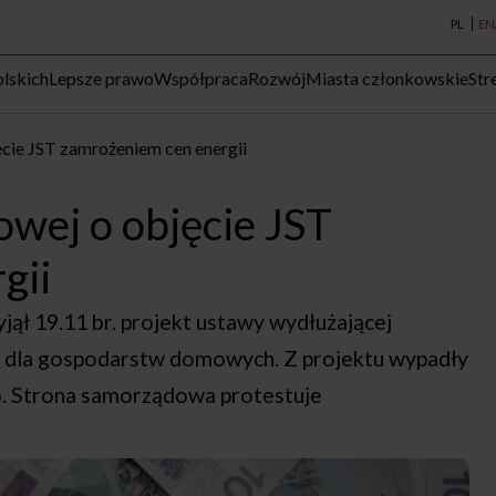
PL
EN
lskich
Lepsze prawo
Współpraca
Rozwój
Miasta członkowskie
Str
cie JST zamrożeniem cen energii
wej o objęcie JST
gii
jął 19.11 br. projekt ustawy wydłużającej
ko dla gospodarstw domowych. Z projektu wypadły
o. Strona samorządowa protestuje