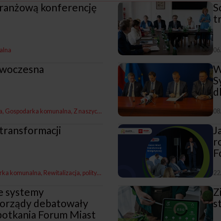
branżową konferencję
S
t
alna
06
owoczesna
W
S
d
a
Gospodarka komunalna
Z naszych miast
08
transformacji
J
r
F
rka komunalna
Rewitalizacja, polityka miejska i rozwój
Gospodarka i promocja
22
e systemy
Z
orządy debatowały
s
potkania Forum Miast