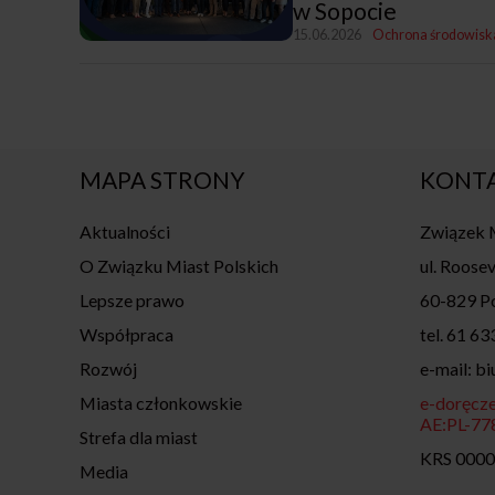
w Sopocie
15.06.2026
Ochrona środowisk
MAPA STRONY
KONT
Aktualności
Związek M
O Związku Miast Polskich
ul. Roosev
Lepsze prawo
60-829 P
Współpraca
tel. 61 63
Rozwój
e-mail: b
Miasta członkowskie
e-doręcze
AE:PL-7
Strefa dla miast
KRS 000
Media