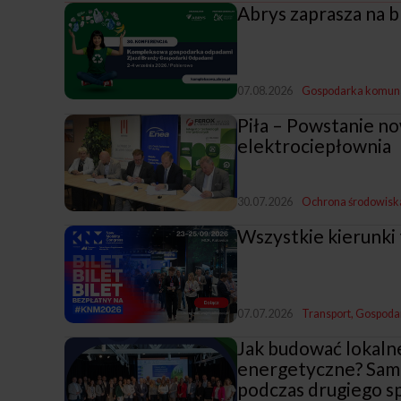
Abrys zaprasza na 
07.08.2026
Gospodarka komun
Piła – Powstanie n
elektrociepłownia
30.07.2026
Ochrona środowisk
Wszystkie kierunki 
07.07.2026
Transport
Gospoda
Jak budować lokaln
energetyczne? Sam
podczas drugiego s