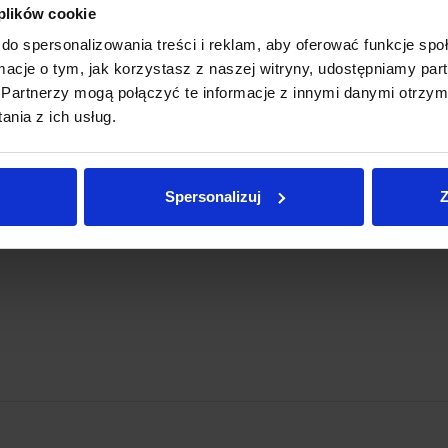
 plików cookie
elektrycznej. Samorządowcy wskazywali też, że sytuacja
SA czy wojnę na Ukrainie. Należy więc z wyprzedzeniem
do spersonalizowania treści i reklam, aby oferować funkcje sp
mnieli, że 2 lata temu cena gwałtownie wzrosła nawet do 2,7
ormacje o tym, jak korzystasz z naszej witryny, udostępniamy p
Partnerzy mogą połączyć te informacje z innymi danymi otrzym
nia z ich usług.
ister Motyka argumentował, że po zmianie założeń
ązań nie dotyczy jednostek samorządu terytorialnego, stąd nie
Spersonalizuj
Z