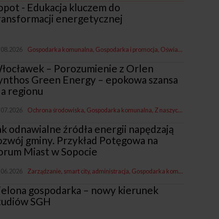
opot - Edukacja kluczem do
ransformacji energetycznej
.08.2026
Gospodarka komunalna
Gospodarka i promocja
Oświata
Z naszych m
łocławek – Porozumienie z Orlen
ynthos Green Energy – epokowa szansa
la regionu
.07.2026
Ochrona środowiska
Gospodarka komunalna
Z naszych miast
ak odnawialne źródła energii napędzają
ozwój gminy. Przykład Potęgowa na
orum Miast w Sopocie
.06.2026
Zarządzanie, smart city, administracja
Gospodarka komunalna
Fundac
ielona gospodarka – nowy kierunek
tudiów SGH