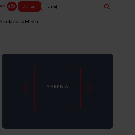
A
Zaloguj
A
efa dla miast
Media
SIERPNIA