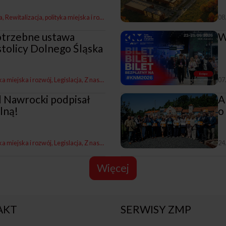
a
Rewitalizacja, polityka miejska i rozwój
Z naszych miast
08
otrzebne ustawa
W
stolicy Dolnego Śląska
yka miejska i rozwój
Legislacja
Z naszych miast
07
 Nawrocki podpisał
A
lną!
o
yka miejska i rozwój
Legislacja
Z naszych miast
24
Więcej
AKT
SERWISY ZMP