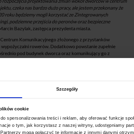
 rozpoczęcia projektowania zmian wokół dworców w centrum
ektu, czeka nas bardzo dużo pracy, ale jestem przekonany że
020 roku będziemy mogli korzystać ze Zintegrowanych
gi, podziemne przejścia do peronów oraz bezpieczne
arcin Bazylak, zastępca prezydenta miasta.
o Centrum Komunikacyjnego złożonego z przystanków
i wypożyczalni rowerów. Dodatkowo powstanie zupełnie
średnio pod budynek dworca oraz komunikujący go z
UM (projekt Fabryka Pełna Życia). Miasto zadeklarowało też
ca.
 przebudowa torowisk i peronów, budowa podziemnego
eronami oraz przede wszystkim budowa tunelu drogowego
Szczegóły
 plików cookie
do spersonalizowania treści i reklam, aby oferować funkcje sp
ormacje o tym, jak korzystasz z naszej witryny, udostępniamy p
Partnerzy mogą połączyć te informacje z innymi danymi otrzym