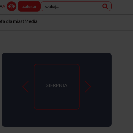
A
Zaloguj
A
efa dla miast
Media
SIERPNIA