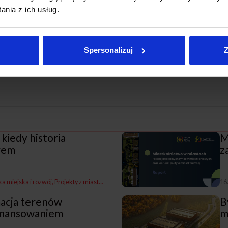
nia z ich usług.
Spersonalizuj
Z
 kiedy historia
M
arem
z
yka miejska i rozwój
Projekty z miastami i dla miast
Z naszych miast
Polsko-Szwaj
16
macja terenów
B
finansowaniem
m