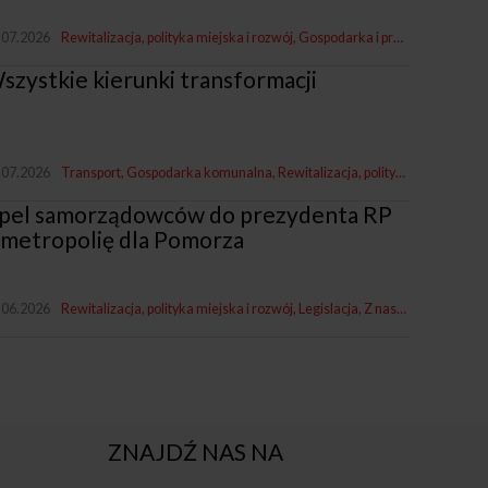
.07.2026
Rewitalizacja, polityka miejska i rozwój
Gospodarka i promocja
Z nasz
szystkie kierunki transformacji
.07.2026
Transport
Gospodarka komunalna
Rewitalizacja, polityka miejska i rozwój
pel samorządowców do prezydenta RP
 metropolię dla Pomorza
.06.2026
Rewitalizacja, polityka miejska i rozwój
Legislacja
Z naszych miast
ZNAJDŹ NAS NA