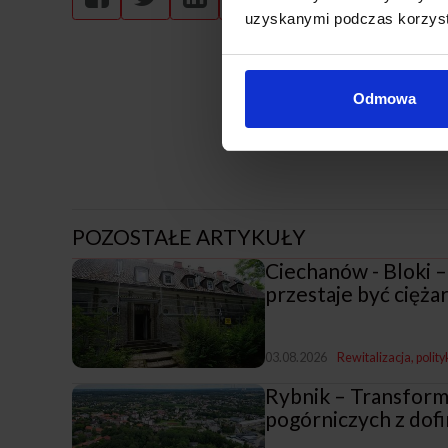
uzyskanymi podczas korzysta
Odmowa
POZOSTAŁE ARTYKUŁY
Ciechanów - Bloki –
przestaje być cięż
03.08.2026
Rewitalizacja, polit
Rybnik – Transfor
pogórniczych z do