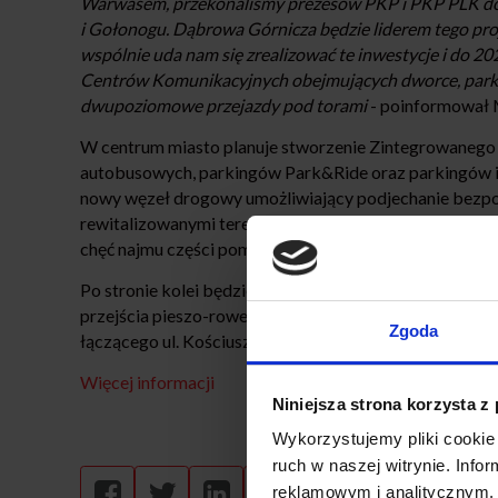
Warwasem, przekonaliśmy prezesów PKP i PKP PLK do
i Gołonogu. Dąbrowa Górnicza będzie liderem tego proj
wspólnie uda nam się zrealizować te inwestycje i do 2
Centrów Komunikacyjnych obejmujących dworce, parkin
dwupoziomowe przejazdy pod torami
- poinformował M
W centrum miasto planuje stworzenie Zintegrowaneg
autobusowych, parkingów Park&Ride oraz parkingów 
nowy węzeł drogowy umożliwiający podjechanie bezpo
rewitalizowanymi terenami dawnej fabryki maszyn DEF
chęć najmu części pomieszczeń przebudowanego dwor
Po stronie kolei będzie remont zabytkowego dworca,
przejścia pieszo-rowerowego łączącego dworzec z p
Zgoda
łączącego ul. Kościuszki z ul. Limanowskiego.
Więcej informacji
Niniejsza strona korzysta z
Wykorzystujemy pliki cookie 
ruch w naszej witrynie. Inf
reklamowym i analitycznym. 