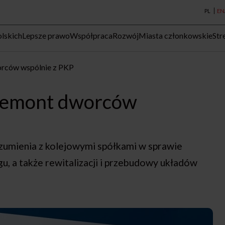
PL
EN
lskich
Lepsze prawo
Współpraca
Rozwój
Miasta członkowskie
Str
rców wspólnie z PKP
Remont dworców
umienia z kolejowymi spółkami w sprawie
, a także rewitalizacji i przebudowy układów