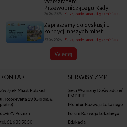
Warsztatem
Przewodniczącego Rady
26.06.2026
Zarządzanie, smart city, administracja
Zapraszamy do dyskusji o
kondycji naszych miast
23.06.2026
Zarządzanie, smart city, administracja
R
Więcej
KONTAKT
SERWISY ZMP
Związek Miast Polskich
Sieci Wymiany Doświadczeń
EMPIRIE
ul. Roosevelta 18 (Globis, 8.
piętro)
Monitor Rozwoju Lokalnego
60-829 Poznań
Forum Rozwoju Lokalnego
tel. 61 633 50 50
Edukacja