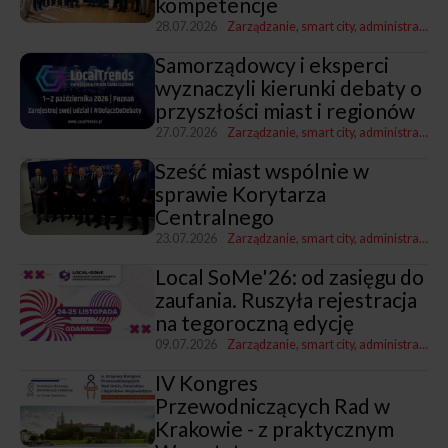
kompetencje
28.07.2026
Zarządzanie, smart city, administracja
Z
Samorządowcy i eksperci
wyznaczyli kierunki debaty o
przyszłości miast i regionów
27.07.2026
Zarządzanie, smart city, administracja
Sześć miast wspólnie w
sprawie Korytarza
Centralnego
23.07.2026
Zarządzanie, smart city, administracja
T
Local SoMe'26: od zasięgu do
zaufania. Ruszyła rejestracja
na tegoroczną edycję
09.07.2026
Zarządzanie, smart city, administracja
K
IV Kongres
Przewodniczących Rad w
Krakowie - z praktycznym