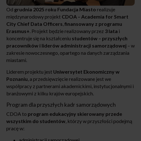
Od
grudnia 2025 roku Fundacja Miasto
realizuje
międzynarodowy projekt
CDOA – Academia for Smart
City Chief Data Officers
,
finansowany z programu
Erasmus+
. Projekt będzie realizowany przez
3 lata
i
koncentruje się na kształceniu
studentów – przyszłych
pracowników i liderów administracji samorządowej
– w
zakresie nowoczesnego, opartego na danych zarządzania
miastami.
Liderem projektu jest
Uniwersytet Ekonomiczny w
Poznaniu
, a przedsięwzięcie realizowane jest we
współpracy z partnerami akademickimi, instytucjonalnymi i
branżowymi z kilku krajów europejskich.
Program dla przyszłych kadr samorządowych
CDOA to
program edukacyjny skierowany przede
wszystkim do studentów
, którzy w przyszłości podejmą
pracę w:
administracji samorządowej,