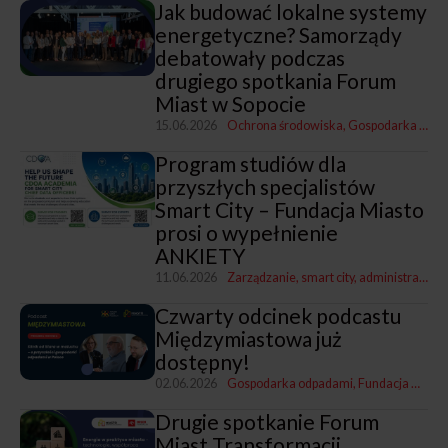
Jak budować lokalne systemy
energetyczne? Samorządy
debatowały podczas
drugiego spotkania Forum
Miast w Sopocie
15.06.2026
Ochrona środowiska
Gospodarka komunalna
Program studiów dla
przyszłych specjalistów
Smart City – Fundacja Miasto
prosi o wypełnienie
ANKIETY
11.06.2026
Zarządzanie, smart city, administracja
F
Czwarty odcinek podcastu
Międzymiastowa już
dostępny!
02.06.2026
Gospodarka odpadami
Fundacja Miasto
Drugie spotkanie Forum
Miast Transformacji