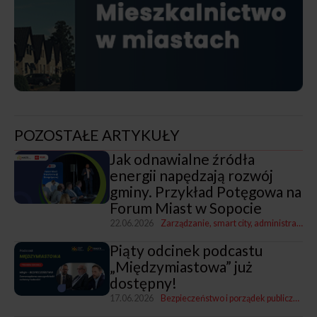
POZOSTAŁE ARTYKUŁY
Jak odnawialne źródła
energii napędzają rozwój
gminy. Przykład Potęgowa na
Forum Miast w Sopocie
22.06.2026
Zarządzanie, smart city, administracja
G
Piąty odcinek podcastu
„Międzymiastowa” już
dostępny!
17.06.2026
Bezpieczeństwo i porządek publiczny
Fu