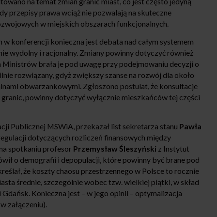
owano na temat zmian granic miast, co jest często jedyną
gdy przepisy prawa wciąż nie pozwalają na skuteczne
ozwojowych w miejskich obszarach funkcjonalnych.
w konferencji konieczna jest debata nad całym systemem
lnie wydolny i racjonalny. Zmiany powinny dotyczyć również
 Ministrów brała je pod uwagę przy podejmowaniu decyzji o
ilnie rozwiązany, gdyż zwiększy szanse na rozwój dla około
gminami obwarzankowymi. Zgłoszono postulat, że konsultacje
 granic, powinny dotyczyć wyłącznie mieszkańców tej części
cji Publicznej MSWiA, przekazał list sekretarza stanu
Pawła
 regulacji dotyczących rozliczeń finansowych między
na spotkaniu profesor
Przemysław Śleszyński
z Instytut
ł o demografii i depopulacji, które powinny być brane pod
eślał, że koszty chaosu przestrzennego w Polsce to rocznie
miasta średnie, szczególnie wobec tzw. wielkiej piątki, w skład
dańsk. Konieczna jest – w jego opinii – optymalizacja
w załączeniu).