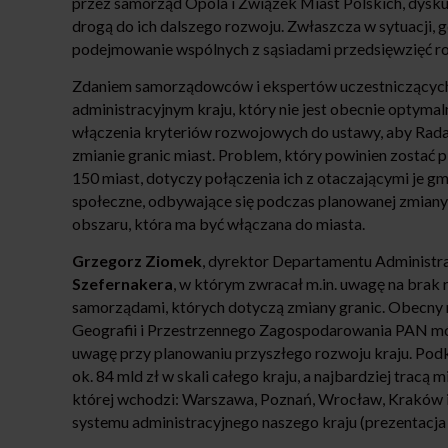
przez samorząd Opola i Związek Miast Polskich, dyskut
drogą do ich dalszego rozwoju. Zwłaszcza w sytuacji, 
podejmowanie wspólnych z sąsiadami przedsięwzięć r
Zdaniem samorządowców i ekspertów uczestniczących 
administracyjnym kraju, który nie jest obecnie optyma
włączenia kryteriów rozwojowych do ustawy, aby Rada
zmianie granic miast. Problem, który powinien zostać p
150 miast, dotyczy połączenia ich z otaczającymi je 
społeczne, odbywające się podczas planowanej zmiany
obszaru, która ma być włączana do miasta.
Grzegorz Ziomek
, dyrektor Departamentu Administra
Szefernakera
, w którym zwracał m.in. uwagę na brak
samorządami, których dotyczą zmiany granic. Obecny 
Geografii i Przestrzennego Zagospodarowania PAN mówi
uwagę przy planowaniu przyszłego rozwoju kraju. Podkr
ok. 84 mld zł w skali całego kraju, a najbardziej tracą 
której wchodzi: Warszawa, Poznań, Wrocław, Kraków i G
systemu administracyjnego naszego kraju (prezentacja 