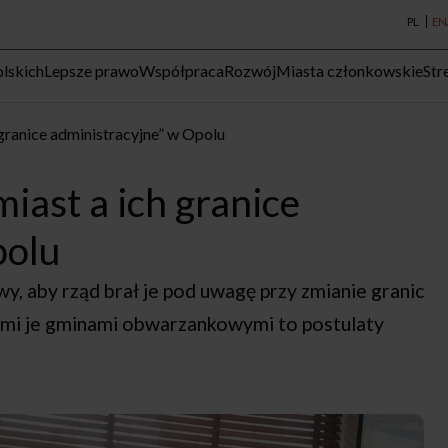
PL
EN
lskich
Lepsze prawo
Współpraca
Rozwój
Miasta członkowskie
Str
granice administracyjne” w Opolu
iast a ich granice
polu
, aby rząd brał je pod uwagę przy zmianie granic
cymi je gminami obwarzankowymi to postulaty