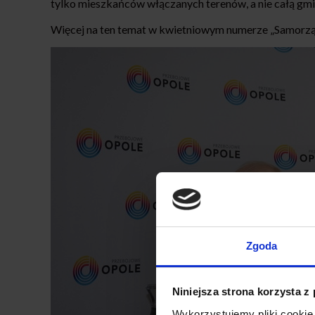
tylko mieszkańców włączanych terenów, a nie całą gmi
Więcej na ten temat w kwietniowym numerze „Samorzą
Zgoda
Niniejsza strona korzysta z
Wykorzystujemy pliki cookie 