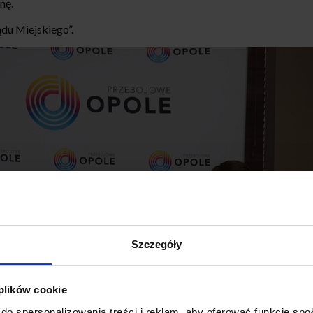
nę.
du Miejskiego”.
Szczegóły
 plików cookie
do spersonalizowania treści i reklam, aby oferować funkcje sp