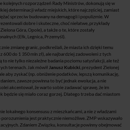
e kolejnych rozporządzeń Rady Ministrów, dokonują się w
kiej determinacji władz miejskich, które najczęściej, zamiast
iężać sprzeciw budowany na demagogii i populizmie. W
rezentowali dobre i skuteczne, choć niełatwe, przykłady
ielona Góra, Opole), a także o te, które zostały
onalnych (Ełk, Legnica, Przemyśl).
ie zmianę granic, podkreślali, że miasta ich dzięki temu
z 600 do 1 350 mln zł), ale najbardziej zadowoleni z tych
to nie tylko niezależne badania poziomu satysfakcji, ale też
ych terenach. Jak mówił
Janusz Kubicki
, prezydent Zielonej
 ale aby zyskać (np. obniżenie podatków, lepszą komunikację,
 zdaniem, zawsze powinna to być jednak ewolucja, a nie
kolei akcentował, że warto sobie zadawać sprawę, że im
k będzie się miało coraz gorzej. Dlatego trzeba dać miastom
ie lokalnego konsensusu z mieszkańcami, a nie z władzami
 do porozumienia jest praktycznie niemożliwe. ZMP wskazywało
ltacyjnych. Zdaniem Związku, konsultacje powinny obejmować