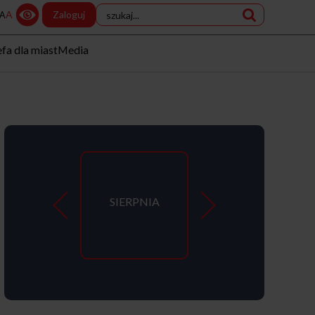
A
Zaloguj
A
efa dla miast
Media
SIERPNIA