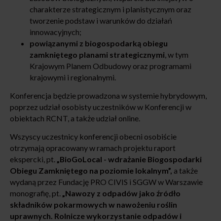
charakterze strategicznym i planistycznym oraz
tworzenie podstaw i warunków do działań
innowacyjnych;
powiązanymi z biogospodarką obiegu
zamkniętego planami strategicznymi
, w tym
Krajowym Planem Odbudowy oraz programami
krajowymi i regionalnymi.
Konferencja będzie prowadzona w systemie hybrydowym,
poprzez udział osobisty uczestników w Konferencji w
obiektach RCNT, a także udział online.
Wszyscy uczestnicy konferencji obecni osobiście
otrzymają opracowany w ramach projektu raport
ekspercki, pt.
„BioGoLocal - wdrażanie Biogospodarki
Obiegu Zamkniętego na poziomie lokalnym”,
a także
wydaną przez Fundację PRO CIVIS i SGGW w Warszawie
monografię, pt.
„Nawozy z odpadów jako źródło
składników pokarmowych w nawożeniu roślin
uprawnych. Rolnicze wykorzystanie odpadów i