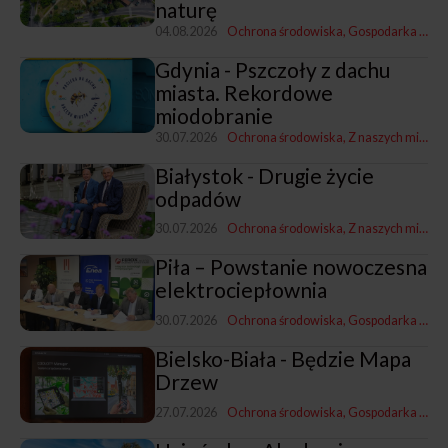
naturę
04.08.2026
Ochrona środowiska
Gospodarka mieszkaniowa, przestrzenna i nieruchomościami
Gdynia - Pszczoły z dachu
miasta. Rekordowe
miodobranie
30.07.2026
Ochrona środowiska
Z naszych miast
Białystok - Drugie życie
odpadów
30.07.2026
Ochrona środowiska
Z naszych miast
G
Piła – Powstanie nowoczesna
elektrociepłownia
30.07.2026
Ochrona środowiska
Gospodarka komunalna
Bielsko-Biała - Będzie Mapa
Drzew
27.07.2026
Ochrona środowiska
Gospodarka mieszkaniowa, przestrzenna i nieruchomościami