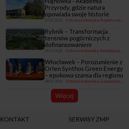
Hajnówka - Akademia
Przyrody, gdzie natura
opowiada swoje historie
27.07.2026
Ochrona środowiska
Projekty z miastami i dla miast
Rybnik – Transformacja
terenów pogórniczych z
dofinansowaniem
09.07.2026
Ochrona środowiska
Rewitalizacja, polityka miejska i rozwój
Włocławek – Porozumienie z
Orlen Synthos Green Energy
– epokowa szansa dla regionu
08.07.2026
Ochrona środowiska
Gospodarka komunalna
Więcej
KONTAKT
SERWISY ZMP