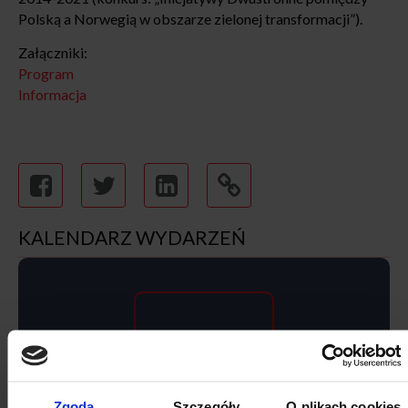
Polską a Norwegią w obszarze zielonej transformacji”).
Załączniki:
Program
Informacja
KALENDARZ WYDARZEŃ
SIERPNIA
Zgoda
Szczegóły
O plikach cookies