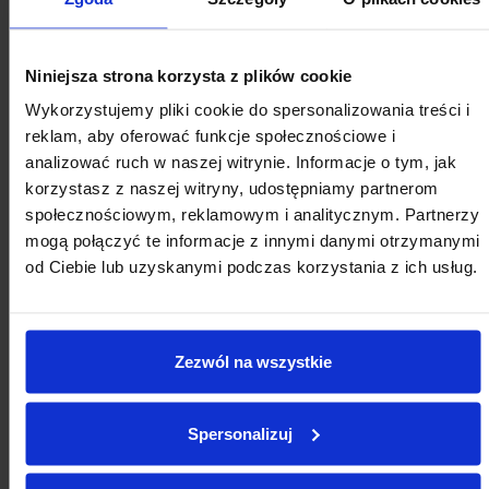
Niniejsza strona korzysta z plików cookie
Wykorzystujemy pliki cookie do spersonalizowania treści i
2026
reklam, aby oferować funkcje społecznościowe i
analizować ruch w naszej witrynie. Informacje o tym, jak
SIERPIEŃ
korzystasz z naszej witryny, udostępniamy partnerom
społecznościowym, reklamowym i analitycznym. Partnerzy
mogą połączyć te informacje z innymi danymi otrzymanymi
Pon
Wt
Śr
Cz
Pt
So
Nd
od Ciebie lub uzyskanymi podczas korzystania z ich usług.
27
28
29
30
31
1
2
3
4
5
6
7
8
9
Zezwól na wszystkie
10
11
12
13
14
15
16
17
18
19
20
21
22
23
Spersonalizuj
24
25
26
27
28
29
30