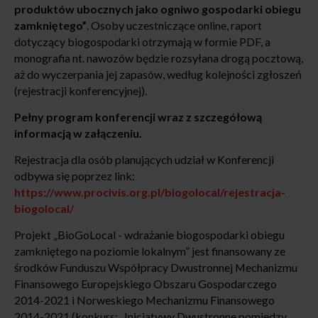
produktów ubocznych jako ogniwo gospodarki obiegu
zamkniętego”
. Osoby uczestniczące online, raport
dotyczący biogospodarki otrzymają w formie PDF, a
monografia nt. nawozów będzie rozsyłana drogą pocztową,
aż do wyczerpania jej zapasów, według kolejności zgłoszeń
(rejestracji konferencyjnej).
Pełny program konferencji wraz z szczegółową
informacją w załączeniu.
Rejestracja dla osób planujących udział w Konferencji
odbywa się poprzez link:
https://www.procivis.org.pl/biogolocal/rejestracja-
biogolocal/
Projekt „BioGoLocal - wdrażanie biogospodarki obiegu
zamkniętego na poziomie lokalnym” jest finansowany ze
środków Funduszu Współpracy Dwustronnej Mechanizmu
Finansowego Europejskiego Obszaru Gospodarczego
2014-2021 i Norweskiego Mechanizmu Finansowego
2014-2021 (konkurs: „Inicjatywy Dwustronne pomiędzy