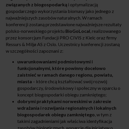
związanych z biogospodarką
i optymalizacją
gospodarczego wykorzystania biomasy jako jednego z
najważniejszych zasobów naturalnych. W ramach
konferencji zostaną przedstawione najważniejsze rezultaty
polsko-norweskiego projektu
BioGoLocal
, realizowanego
przez konsorcjum Fundacji PRO CIVIS z Kielc oraz firmy
Ressurs & Miljø AS z Oslo. Uczestnicy konferencji zostaną
w szczególności zapoznani z:
uwarunkowaniami podmiotowymi i
funkcjonalnymi, które powinny docelowo
zaistnieć w ramach danego regionu, powiatu,
miasta
– które chcą kształtować swój rozwój
gospodarczy, środowiskowy i społeczny w oparciu o
koncept biogospodarki obiegu zamkniętego;
dobrymi praktykami norweskimi w zakresie
wdrażania i rozwijania regionalnych i lokalnych
biogospodarek obiegu zamkniętego
, w tym z
takimi zagadnieniami jak właściwa identyfikacja
zasobów biologicznych, wsparcie dla inicjatyw o