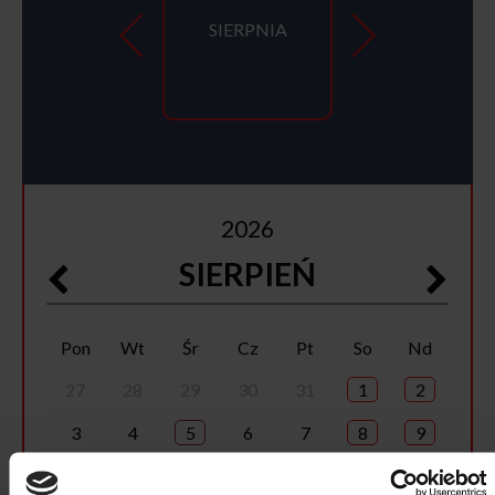
SIERPNIA
2026
SIERPIEŃ
Pon
Wt
Śr
Cz
Pt
So
Nd
27
28
29
30
31
1
2
3
4
5
6
7
8
9
10
11
12
13
14
15
16