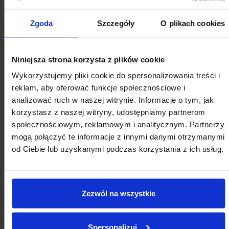
17
18
19
20
21
22
23
Zgoda
Szczegóły
O plikach cookies
24
25
26
27
28
29
30
31
1
2
3
4
5
6
Niniejsza strona korzysta z plików cookie
Wykorzystujemy pliki cookie do spersonalizowania treści i
reklam, aby oferować funkcje społecznościowe i
analizować ruch w naszej witrynie. Informacje o tym, jak
korzystasz z naszej witryny, udostępniamy partnerom
społecznościowym, reklamowym i analitycznym. Partnerzy
mogą połączyć te informacje z innymi danymi otrzymanymi
od Ciebie lub uzyskanymi podczas korzystania z ich usług.
Zezwól na wszystkie
Spersonalizuj