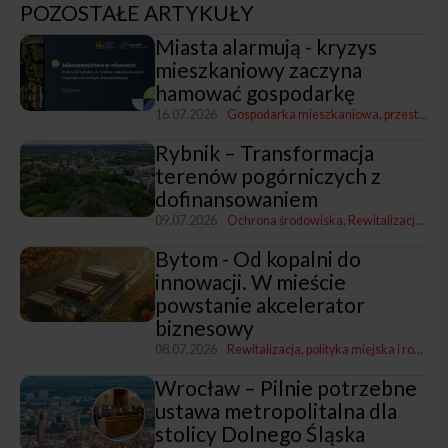
POZOSTAŁE ARTYKUŁY
Miasta alarmują - kryzys
mieszkaniowy zaczyna
hamować gospodarkę
16.07.2026
Gospodarka mieszkaniowa, przestrzenna i nieruchomościami
Rybnik – Transformacja
terenów pogórniczych z
dofinansowaniem
09.07.2026
Ochrona środowiska
Rewitalizacja, polityka miejska i rozwój
Bytom - Od kopalni do
innowacji. W mieście
powstanie akcelerator
biznesowy
08.07.2026
Rewitalizacja, polityka miejska i rozwój
Wrocław – Pilnie potrzebne
ustawa metropolitalna dla
stolicy Dolnego Śląska