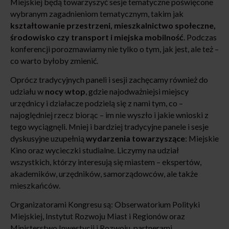
Miejskiej będą towarzyszyć sesje tematyczne poświęcone
wybranym zagadnieniom tematycznym, takim jak
kształtowanie przestrzeni, mieszkalnictwo społeczne,
środowisko czy transport i miejska mobilność
. Podczas
konferencji porozmawiamy nie tylko o tym, jak jest, ale też –
co warto byłoby zmienić.
Oprócz tradycyjnych paneli i sesji zachęcamy również do
udziału w
nocy wtop
, gdzie najodważniejsi miejscy
urzędnicy i działacze podzielą się z nami tym, co –
najoględniej rzecz biorąc – im nie wyszło i jakie wnioski z
tego wyciągnęli. Mniej i bardziej tradycyjne panele i sesje
dyskusyjne uzupełnią
wydarzenia towarzyszące
: Miejskie
Kino oraz wycieczki studialne. Liczymy na udział
wszystkich, którzy interesują się miastem – ekspertów,
akademików, urzędników, samorządowców, ale także
mieszkańców.
Organizatorami Kongresu są: Obserwatorium Polityki
Miejskiej, Instytut Rozwoju Miast i Regionów oraz
Ministerstwo Inwestycji i Rozwoju, partnerami