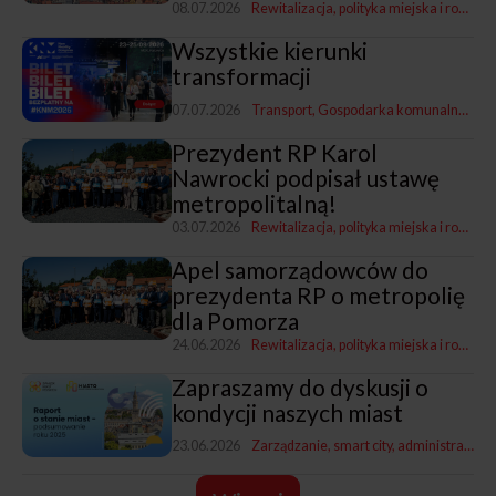
08.07.2026
Rewitalizacja, polityka miejska i rozwój
Wszystkie kierunki
transformacji
07.07.2026
Transport
Gospodarka komunalna
Rewi
Prezydent RP Karol
Nawrocki podpisał ustawę
metropolitalną!
03.07.2026
Rewitalizacja, polityka miejska i rozwój
Apel samorządowców do
prezydenta RP o metropolię
dla Pomorza
24.06.2026
Rewitalizacja, polityka miejska i rozwój
Zapraszamy do dyskusji o
kondycji naszych miast
23.06.2026
Zarządzanie, smart city, administracja
R