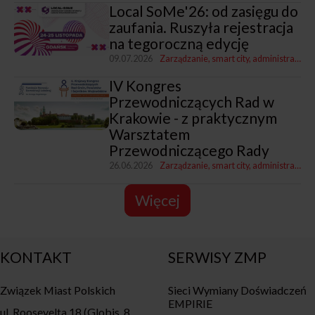
Local SoMe'26: od zasięgu do
zaufania. Ruszyła rejestracja
na tegoroczną edycję
09.07.2026
Zarządzanie, smart city, administracja
K
IV Kongres
Przewodniczących Rad w
Krakowie - z praktycznym
Warsztatem
Przewodniczącego Rady
26.06.2026
Zarządzanie, smart city, administracja
Więcej
KONTAKT
SERWISY ZMP
Związek Miast Polskich
Sieci Wymiany Doświadczeń
EMPIRIE
ul. Roosevelta 18 (Globis, 8.