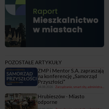
POZOSTAŁE ARTYKUŁY
ZMP i Mentor S.A. zapraszają
na konferencję „Samorząd
Przyszłości”
04.08.2026
Zarządzanie, smart city, administracja
Hrubieszów - Miasto
odporne