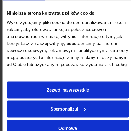
2026
SIERPIEŃ
Niniejsza strona korzysta z plików cookie
Wykorzystujemy pliki cookie do spersonalizowania treści i
reklam, aby oferować funkcje społecznościowe i
Pon
Wt
Śr
Cz
Pt
So
Nd
analizować ruch w naszej witrynie. Informacje o tym, jak
27
28
29
30
31
1
2
korzystasz z naszej witryny, udostępniamy partnerom
społecznościowym, reklamowym i analitycznym. Partnerzy
3
4
5
6
7
8
9
mogą połączyć te informacje z innymi danymi otrzymanymi
od Ciebie lub uzyskanymi podczas korzystania z ich usług.
10
11
12
13
14
15
16
17
18
19
20
21
22
23
24
25
26
27
28
29
30
Zezwól na wszystkie
31
1
2
3
4
5
6
Spersonalizuj
Odmowa