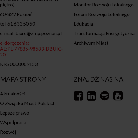
piętro)
Monitor Rozwoju Lokalnego
60-829 Poznań
Forum Rozwoju Lokalnego
tel. 61 633 50 50
Edukacja
e-mail: biuro@zmp.poznan.pl
Transformacja Energetyczna
e-doręczenia:
Archiwum Miast
AE:PL-77885-98583-DBUIG-
20
KRS 0000069153
MAPA STRONY
ZNAJDŹ NAS NA
Aktualności
O Związku Miast Polskich
Lepsze prawo
Współpraca
Rozwój