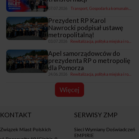
07.07.2026
Transport
Gospodarka komunalna
Rewi
Prezydent RP Karol
Nawrocki podpisał ustawę
metropolitalną!
03.07.2026
Rewitalizacja, polityka miejska i rozwój
Apel samorządowców do
prezydenta RP o metropolię
dla Pomorza
24.06.2026
Rewitalizacja, polityka miejska i rozwój
Więcej
KONTAKT
SERWISY ZMP
Związek Miast Polskich
Sieci Wymiany Doświadczeń
EMPIRIE
ul. Roosevelta 18 (Globis, 8.