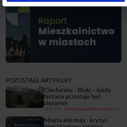
POZOSTAŁE ARTYKUŁY
Ciechanów - Bloki – kiedy
historia przestaje być
ciężarem
03.08.2026
Rewitalizacja, polityka miejska i rozwój
Miasta alarmują - kryzys
mieszkaniowy zaczyna