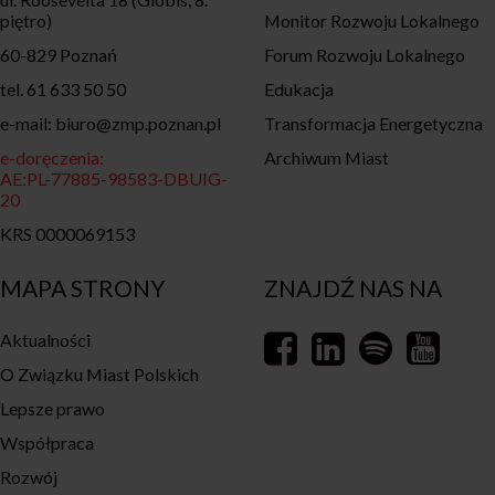
piętro)
Monitor Rozwoju Lokalnego
60-829 Poznań
Forum Rozwoju Lokalnego
tel. 61 633 50 50
Edukacja
e-mail: biuro@zmp.poznan.pl
Transformacja Energetyczna
e-doręczenia:
Archiwum Miast
AE:PL-77885-98583-DBUIG-
20
KRS 0000069153
MAPA STRONY
ZNAJDŹ NAS NA
Aktualności
O Związku Miast Polskich
Lepsze prawo
Współpraca
Rozwój