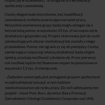
rozpoczęcie działalności. To droga do ich aktywizacji
społecznej i zawodowej.
Osoby długotrwale bezrobotne, bez kwalifikacji
zawodowych, kobiety powracające na rynek pracy.
Wszystkie wymienione grupy będą mogły ubiegać się o
bezzwrotną pomoc w wysokości 25 tys. zł na rozpoczęcie
działalności gospodarczej. Projekt skierowany jest do osób
zamieszkujących obszar rewitalizacji lub zostały z niego
przesiedlone. Pomoc nie ograniczy się do pieniędzy. Osoby
zamierzające rozpocząć własną działalność będą objęte
opieką, uzyskają możliwość szkolenia się. Przez pierwszy
rok możliwe będzie też finansowe wsparcie pomostowe w
wysokości 1,5 tys. zł miesięcznie.
-
Zadaniem samorządu jest pomaganie grupom społecznym
w najtrudniejszej sytuacji, w tym ludziom
niedostosowanym do rynku pracy. Do nich adresujemy ten
projekt
- mówi Piotr Bors, dyrektor Biura Promocji
Zatrudnienia i Obsługi Działalności Gospodarczej UMŁ.