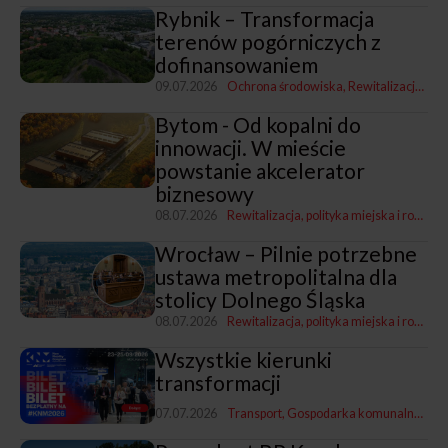
Rybnik – Transformacja
terenów pogórniczych z
dofinansowaniem
09.07.2026
Ochrona środowiska
Rewitalizacja, polityka miejska i rozwój
Bytom - Od kopalni do
innowacji. W mieście
powstanie akcelerator
biznesowy
08.07.2026
Rewitalizacja, polityka miejska i rozwój
Wrocław – Pilnie potrzebne
ustawa metropolitalna dla
stolicy Dolnego Śląska
08.07.2026
Rewitalizacja, polityka miejska i rozwój
Wszystkie kierunki
transformacji
07.07.2026
Transport
Gospodarka komunalna
Rewi