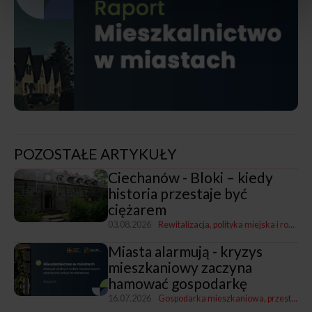
POZOSTAŁE ARTYKUŁY
Ciechanów - Bloki – kiedy
historia przestaje być
ciężarem
03.08.2026
Rewitalizacja, polityka miejska i rozwój
Miasta alarmują - kryzys
mieszkaniowy zaczyna
hamować gospodarkę
16.07.2026
Gospodarka mieszkaniowa, przestrzenna i nieruchomościami