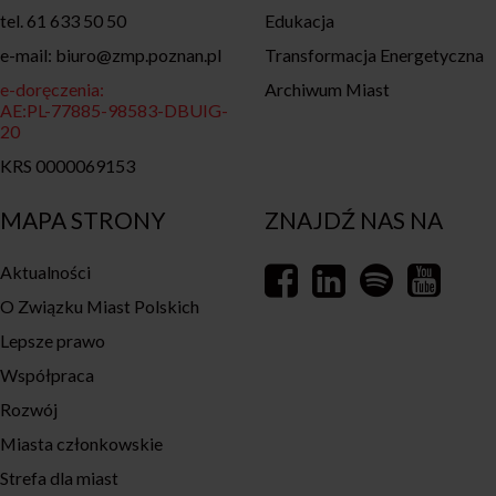
tel. 61 633 50 50
Edukacja
e-mail: biuro@zmp.poznan.pl
Transformacja Energetyczna
e-doręczenia:
Archiwum Miast
AE:PL-77885-98583-DBUIG-
20
KRS 0000069153
MAPA STRONY
ZNAJDŹ NAS NA
Aktualności
O Związku Miast Polskich
Lepsze prawo
Współpraca
Rozwój
Miasta członkowskie
Strefa dla miast