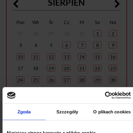
SIERPIEŃ
Pon
Wt
Śr
Cz
Pt
So
Nd
27
28
29
30
31
1
2
3
4
5
6
7
8
9
10
11
12
13
14
15
16
17
18
19
20
21
22
23
24
25
26
27
28
29
30
31
1
2
3
4
5
6
Zgoda
Szczegóły
O plikach cookies
Niniejsza strona korzysta z plików cookie