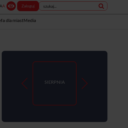
A
Zaloguj
A
efa dla miast
Media
SIERPNIA