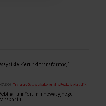
szystkie kierunki transformacji
.07.2026
Transport
Gospodarka komunalna
Rewitalizacja, polityka miejska i rozwój
ebinarium Forum Innowacyjnego
ransportu