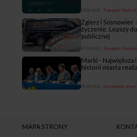
23.06.2026
Transport
Polsko-S
Zgierz i Sosnowiec 
życzenie. Lepszy do
publicznej
01.06.2026
Transport
Z naszyc
Marki - Największa
historii miasta rea
30.04.2026
Zarządzanie, smart c
MAPA STRONY
KONT