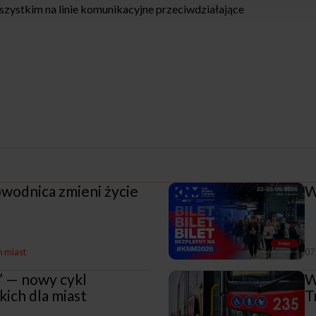
zystkim na linie komunikacyjne przeciwdziałające
obwodnica zmieni życie
W
h miast
07
” — nowy cykl
W
ich dla miast
T