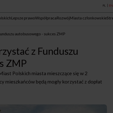
PL
EN
lskich
Lepsze prawo
Współpraca
Rozwój
Miasta członkowskie
Str
 Funduszu autobusowego - sukces ZMP
rzystać z Funduszu
es ZMP
Miast Polskich miasta mieszczące się w 2
sięcy mieszkańców będą mogły korzystać z dopłat