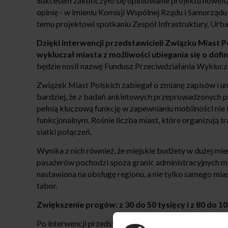
Sukcesem zakończyło się opiniowanie projektu noweli
opinię - w imieniu Komisji Wspólnej Rządu i Samorząd
temu projektowi spotkaniu Zespół Infrastruktury, Urban
Dzięki interwencji przedstawicieli Związku Miast Po
wykluczał miasta z możliwości ubiegania się o do
będzie nosił nazwę Fundusz Przeciwdziałania Wykluc
Związek Miast Polskich zabiegał o zmianę zapisów i u
bardziej, że z badań ankietowych przeprowadzonych prz
pełnią kluczową funkcję w zapewnianiu mobilności ni
funkcjonalnym. Rośnie liczba miast, które organizują 
siatki połączeń.
Wynika z nich również, że miejskie budżety w dużej mie
pasażerów pochodzi spoza granic administracyjnych mia
nastawiona na obsługę regionu, a nie tylko samego mia
tabor.
Zwiększenie progów: z 30 do 50 tysięcy i z 80 do 
Po interwencji przedstawicieli ZMP, Ministerstwo Inf