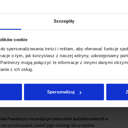
 do 30 tysięcy mieszkańców jako obszarów zagrożonych
t do 80 tysięcy mieszkańców.
y rozszerzyć zapisy również o większe miasta – dzięki
Szczegóły
ika Zarządu ZMP ds. legislacji, projektodawcy
ć się o środki funduszu
: z 30 do 50 tysięcy mieszkańców
 plików cookie
do spersonalizowania treści i reklam, aby oferować funkcje sp
rzystanków miejskich przez przewoźników prywatnych z 5 gr
ormacje o tym, jak korzystasz z naszej witryny, udostępniamy p
z wiele lat nie było waloryzowane.
Partnerzy mogą połączyć te informacje z innymi danymi otrzym
 białych plam komunikacyjnych na mapie Polski i
nia z ich usług.
 publicznego transportu zbiorowego ma być bardziej
eń kolejowych i autobusowych. Projekt określa też minimalny
linii komunikacyjnych oraz częstotliwości kursów. Dzięki
Spersonalizuj
Z
do marszałków województw, dotychczasowemu rozproszeniu
nych organizatorów przewozu na poziomie gmin, powiatów,
łania Funduszu rozwoju przewozów autobusowych o
rzez przekazanie zadań jego obsługi do urzędów