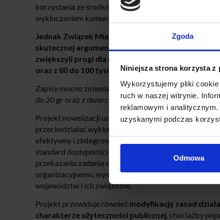
korzystania ze środków funduszu dla miast liczących
wykluczeniem komunikacyjnym i społecznym oraz mias
Jednak Związek Miast Polskich nadal postulował, b
Zgoda
skutecznej argumentacji Marka Wójcika, pełnomocn
zwiększyli progi dla miast,
które będą mogły ubiega
Niniejsza strona korzysta z
oraz z 80 do 100 tysięcy mieszkańców.
Wykorzystujemy pliki cookie 
Zapisy mocno zmieniają też stawki za korzystanie z p
ruch w naszej witrynie. Inf
do 20 gr oraz z dworców - z 1 zł do 5 zł. Kwoty te prze
reklamowym i analitycznym. 
Projekt nowelizacji ustawy ma pomóc w likwidacji tzw.
uzyskanymi podczas korzysta
przeciwdziałać wykluczeniu komunikacyjnemu. System
efektywny i zintegrowany - głównie dotyczy to połącz
standard dostępności transportu w zakresie przebiegu 
Odmowa
przekazaniu zadania organizacji planu komunikacji 
organizacyjnemu, wynikającemu z funkcjonowania licz
województw i ich związków.
Projekt przewiduje również
modyfikację zasad dzia
charakterze użyteczności publicznej
, chociażby pop