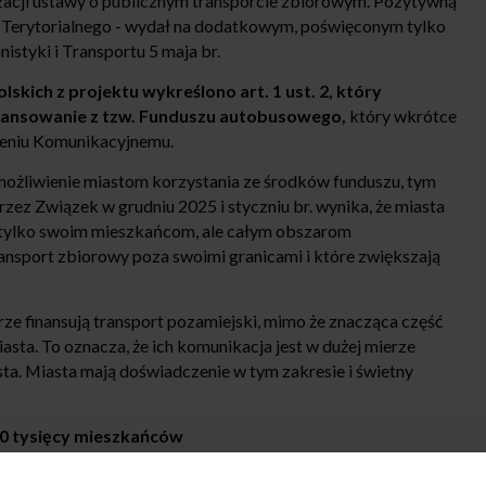
zacji ustawy o publicznym transporcie zbiorowym. Pozytywną
u Terytorialnego - wydał na dodatkowym, poświęconym tylko
istyki i Transportu 5 maja br.
lskich z projektu wykreślono art. 1 ust. 2, który
finansowanie z tzw. Funduszu autobusowego,
który wkrótce
zeniu Komunikacyjnemu.
możliwienie miastom korzystania ze środków funduszu, tym
ez Związek w grudniu 2025 i styczniu br. wynika, że miasta
e tylko swoim mieszkańcom, ale całym obszarom
transport zbiorowy poza swoimi granicami i które zwiększają
rze finansują transport pozamiejski, mimo że znacząca część
sta. To oznacza, że ich komunikacja jest w dużej mierze
sta. Miasta mają doświadczenie w tym zakresie i świetny
100 tysięcy mieszkańców
rastruktury jako gospodarz projektu wprowadziło możliwość