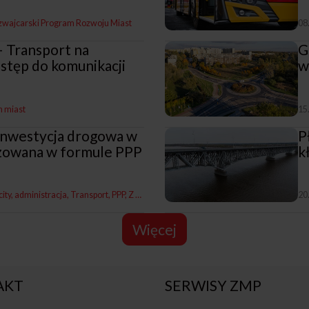
zwajcarski Program Rozwoju Miast
08
– Transport na
G
stęp do komunikacji
w
h miast
15
 inwestycja drogowa w
P
lizowana w formule PPP
k
ity, administracja
Transport
PPP
Z naszych miast
20
Więcej
AKT
SERWISY ZMP