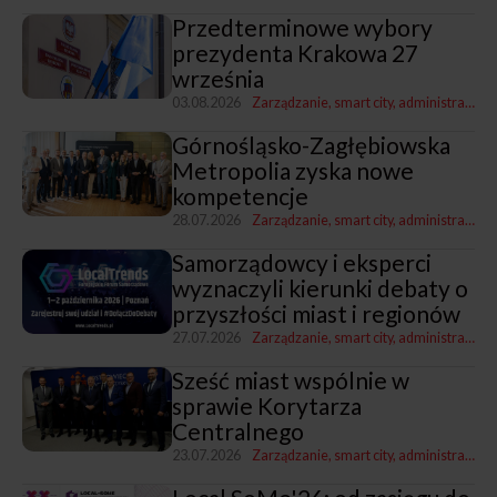
Przedterminowe wybory
prezydenta Krakowa 27
września
03.08.2026
Zarządzanie, smart city, administracja
Z
Górnośląsko-Zagłębiowska
Metropolia zyska nowe
kompetencje
28.07.2026
Zarządzanie, smart city, administracja
Z
Samorządowcy i eksperci
wyznaczyli kierunki debaty o
przyszłości miast i regionów
27.07.2026
Zarządzanie, smart city, administracja
Sześć miast wspólnie w
sprawie Korytarza
Centralnego
23.07.2026
Zarządzanie, smart city, administracja
T