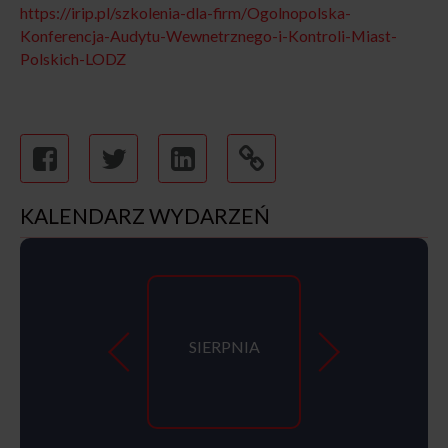
https://irip.pl/szkolenia-dla-firm/Ogolnopolska-
Konferencja-Audytu-Wewnetrznego-i-Kontroli-Miast-
Polskich-LODZ
KALENDARZ WYDARZEŃ
SIERPNIA