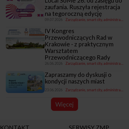
Local SoMe'26: od zasięgu do
zaufania. Ruszyła rejestracja
na tegoroczną edycję
09.07.2026
Zarządzanie, smart city, administracja
K
IV Kongres
Przewodniczących Rad w
Krakowie - z praktycznym
Warsztatem
Przewodniczącego Rady
26.06.2026
Zarządzanie, smart city, administracja
Zapraszamy do dyskusji o
kondycji naszych miast
23.06.2026
Zarządzanie, smart city, administracja
R
Więcej
KONTAKT
SERWISY ZMP