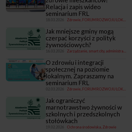
Relacja i zapis wideo
seminarium FRL
18.03.2026
Zdrowie
FORUM ROZWOJU LOKALNEGO
Jak mniejsze gminy mogą
czerpać korzyści z polityk
żywnościowych?
16.03.2026
Zarządzanie, smart city, administracja
Z
O zdrowiu i integracji
społecznej na poziomie
lokalnym. Zapraszamy na
seminarium FRL
02.03.2026
Zdrowie
FORUM ROZWOJU LOKALNEGO
Jak ograniczyć
marnotrawstwo żywności w
szkolnych i przedszkolnych
stołówkach
19.02.2026
Ochrona środowiska
Zdrowie