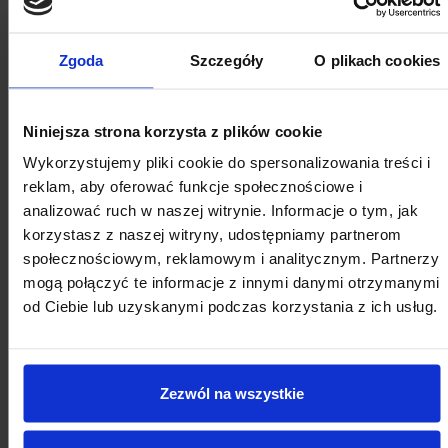
24
25
26
27
28
29
30
Zgoda
Szczegóły
O plikach cookies
31
1
2
3
4
5
6
Niniejsza strona korzysta z plików cookie
Wykorzystujemy pliki cookie do spersonalizowania treści i
reklam, aby oferować funkcje społecznościowe i
analizować ruch w naszej witrynie. Informacje o tym, jak
korzystasz z naszej witryny, udostępniamy partnerom
społecznościowym, reklamowym i analitycznym. Partnerzy
mogą połączyć te informacje z innymi danymi otrzymanymi
od Ciebie lub uzyskanymi podczas korzystania z ich usług.
Zezwól na wszystkie