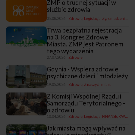
ZMP o trudnej sytuacji w
służbie zdrowia
05.08.2026
Zdrowie
Legislacja
Zgromadzenia i Zarządy ZMP
Trwa bezpłatna rejestracja
na 3. Kongres Zdrowe
Miasta. ZMP jest Patronem
tego wydarzenia
27.07.2026
Zdrowie
Gdynia - Wspiera zdrowie
psychiczne dzieci i młodzieży
19.05.2026
Zdrowie
Z naszych miast
Z Komisji Wspólnej Rządu i
Samorządu Terytorialnego -
o zdrowiu
10.04.2026
Zdrowie
Legislacja
FINANSE
KWRiST
Jak miasta mogą wpływać na
zdrowie mieszkańców?