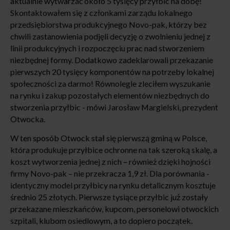
aktualnie wytwarzać około 5 tysięcy przyłbic na dobę!
Skontaktowałem się z członkami zarządu lokalnego
przedsiębiorstwa produkcyjnego Novo-pak, którzy bez
chwili zastanowienia podjęli decyzję o zwolnieniu jednej z
linii produkcyjnych i rozpoczęciu prac nad stworzeniem
niezbędnej formy. Dodatkowo zadeklarowali przekazanie
pierwszych 20 tysięcy komponentów na potrzeby lokalnej
społeczności za darmo! Równolegle zleciłem wyszukanie
na rynku i zakup pozostałych elementów niezbędnych do
stworzenia przyłbic - mówi Jarosław Margielski, prezydent
Otwocka.
W ten sposób Otwock stał się pierwszą gminą w Polsce,
która produkuje przyłbice ochronne na tak szeroką skalę, a
koszt wytworzenia jednej z nich – również dzięki hojności
firmy Novo-pak – nie przekracza 1,9 zł. Dla porównania -
identyczny model przyłbicy na rynku detalicznym kosztuje
średnio 25 złotych. Pierwsze tysiące przyłbic już zostały
przekazane mieszkańców, kupcom, personelowi otwockich
szpitali, klubom osiedlowym, a to dopiero początek.