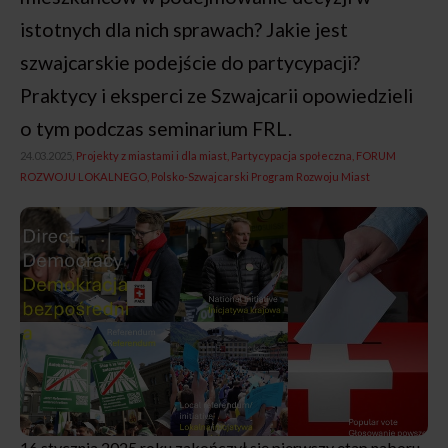
istotnych dla nich sprawach? Jakie jest
szwajcarskie podejście do partycypacji?
Praktycy i eksperci ze Szwajcarii opowiedzieli
o tym podczas seminarium FRL.
24.03.2025,
Projekty z miastami i dla miast
Partycypacja społeczna
FORUM
ROZWOJU LOKALNEGO
Polsko-Szwajcarski Program Rozwoju Miast
16 stycznia 2025 roku zakończył się pierwszy etap naboru