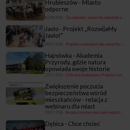
Hrubieszów - Miasto
odporne
03.08.2026
Zarządzanie, smart city, administracja
P
Jasło - Projekt „RozwijaMy
Jasło!”
28.07.2026
Projekty z miastami i dla miast
Partycypacja społeczna
Hajnówka - Akademia
Przyrody, gdzie natura
opowiada swoje historie
27.07.2026
Ochrona środowiska
Projekty z miastami i dla miast
Zwiększenie poczucia
bezpieczeństwa wśród
mieszkańców - relacja z
webinaru dla miast
09.07.2026
Bezpieczeństwo i porządek publiczny
Pro
Dębica - Chce chcieć