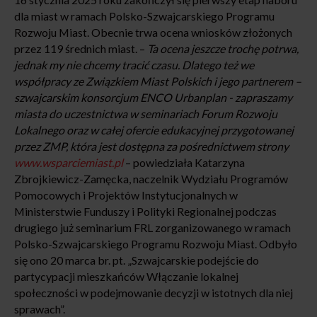
dla miast w ramach Polsko-Szwajcarskiego Programu
Rozwoju Miast. Obecnie trwa ocena wniosków złożonych
przez 119 średnich miast. –
Ta ocena jeszcze trochę potrwa,
jednak my nie chcemy tracić czasu. Dlatego też we
współpracy ze Związkiem Miast Polskich i jego partnerem –
szwajcarskim konsorcjum ENCO Urbanplan - zapraszamy
miasta do uczestnictwa w seminariach Forum Rozwoju
Lokalnego oraz w całej ofercie edukacyjnej przygotowanej
przez ZMP, która jest dostępna za pośrednictwem strony
www.wsparciemiast.pl
– powiedziała Katarzyna
Zbrojkiewicz-Zamęcka, naczelnik Wydziału Programów
Pomocowych i Projektów Instytucjonalnych w
Ministerstwie Funduszy i Polityki Regionalnej podczas
drugiego już seminarium FRL zorganizowanego w ramach
Polsko-Szwajcarskiego Programu Rozwoju Miast. Odbyło
się ono 20 marca br. pt. „Szwajcarskie podejście do
partycypacji mieszkańców Włączanie lokalnej
społeczności w podejmowanie decyzji w istotnych dla niej
sprawach”.