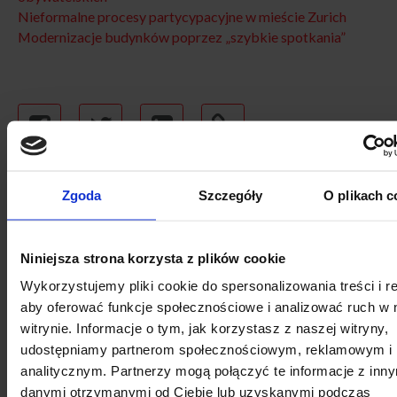
Nieformalne procesy partycypacyjne w mieście Zurich
Modernizacje budynków poprzez „szybkie spotkania”
KALENDARZ WYDARZEŃ
Zgoda
Szczegóły
O plikach c
Niniejsza strona korzysta z plików cookie
Wykorzystujemy pliki cookie do spersonalizowania treści i r
SIERPNIA
aby oferować funkcje społecznościowe i analizować ruch w 
witrynie. Informacje o tym, jak korzystasz z naszej witryny,
udostępniamy partnerom społecznościowym, reklamowym i
analitycznym. Partnerzy mogą połączyć te informacje z inn
danymi otrzymanymi od Ciebie lub uzyskanymi podczas