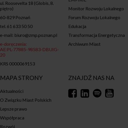
ul. Roosevelta 18 (Globis, 8.
piętro)
Monitor Rozwoju Lokalnego
60-829 Poznań
Forum Rozwoju Lokalnego
tel. 61 633 50 50
Edukacja
e-mail: biuro@zmp.poznan.pl
Transformacja Energetyczna
e-doręczenia:
Archiwum Miast
AE:PL-77885-98583-DBUIG-
20
KRS 0000069153
MAPA STRONY
ZNAJDŹ NAS NA
Aktualności
O Związku Miast Polskich
Lepsze prawo
Współpraca
Rozwój