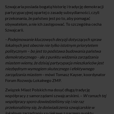
Szwajcaria posiada bogatą historię i tradycję demokracji
partycypacyjnej opartej o zasadę subsydiarności, czyli
przekonania, że państwo jest po to, aby pomagać
obywatelom, a nie ich zastępować. To szczególna cecha
Szwajcarii.
- Podejmowanie kluczowych decyzji dotyczących spraw
lokalnych jest obecnie nie tylko istotnym priorytetem
politycznym – bo jest to podstawa budowania państwa
demokratycznego - ale z punktu widzenia zarządzania
miastem wiemy, że dzisiaj partycypacja mieszkańców jest
niezbędnym wymogiem skutecznego i efektywnego
zarządzania miastem
– mówi Tomasz Kayser, koordynator
Forum Rozwoju Lokalnego ZMP.
Związek Miast Polskich ma dosyć długą tradycję
współpracy z samorządami szwajcarskimi. –
W ramach tej
współpracy sporo dowiedzieliśmy się i nie raz
przekonaliśmy się, że doświadczenia szwajcarskie w
lokalnym zarządzaniu są ciekawe z naszego punktu