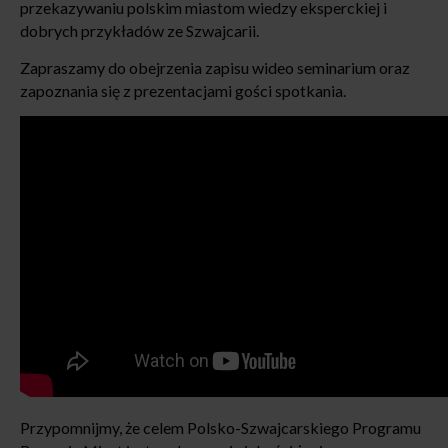
przekazywaniu polskim miastom wiedzy eksperckiej i
dobrych przykładów ze Szwajcarii.
Zapraszamy do obejrzenia zapisu wideo seminarium oraz
zapoznania się z prezentacjami gości spotkania.
Przypomnijmy, że celem Polsko-Szwajcarskiego Programu