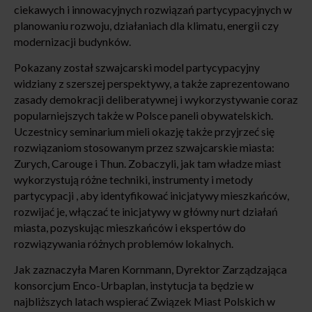
ciekawych i innowacyjnych rozwiązań partycypacyjnych w
planowaniu rozwoju, działaniach dla klimatu, energii czy
modernizacji budynków.
Pokazany został szwajcarski model partycypacyjny
widziany z szerszej perspektywy, a także zaprezentowano
zasady demokracji deliberatywnej i wykorzystywanie coraz
popularniejszych także w Polsce paneli obywatelskich.
Uczestnicy seminarium mieli okazję także przyjrzeć się
rozwiązaniom stosowanym przez szwajcarskie miasta:
Zurych, Carouge i Thun. Zobaczyli, jak tam władze miast
wykorzystują różne techniki, instrumenty i metody
partycypacji , aby identyfikować inicjatywy mieszkańców,
rozwijać je, włączać te inicjatywy w główny nurt działań
miasta, pozyskując mieszkańców i ekspertów do
rozwiązywania różnych problemów lokalnych.
Jak zaznaczyła Maren Kornmann, Dyrektor Zarządzająca
konsorcjum Enco-Urbaplan, instytucja ta będzie w
najbliższych latach wspierać Związek Miast Polskich w