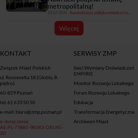
metropolitalną!
03.07.2026
Rewitalizacja, polityka miejska i rozwój
Więcej
KONTAKT
SERWISY ZMP
Związek Miast Polskich
Sieci Wymiany Doświadczeń
EMPIRIE
ul. Roosevelta 18 (Globis, 8.
piętro)
Monitor Rozwoju Lokalnego
60-829 Poznań
Forum Rozwoju Lokalnego
tel. 61 633 50 50
Edukacja
e-mail: biuro@zmp.poznan.pl
Transformacja Energetyczna
e-doręczenia:
Archiwum Miast
AE:PL-77885-98583-DBUIG-
20