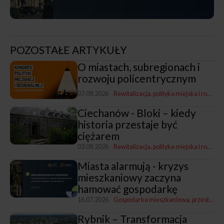
POZOSTAŁE ARTYKUŁY
O miastach, subregionach i
rozwoju policentrycznym
07.08.2026
Rewitalizacja, polityka miejska i rozwój
Ciechanów - Bloki – kiedy
historia przestaje być
ciężarem
03.08.2026
Rewitalizacja, polityka miejska i rozwój
Miasta alarmują - kryzys
mieszkaniowy zaczyna
hamować gospodarkę
16.07.2026
Gospodarka mieszkaniowa, przestrzenna i nieruchomościami
Rybnik – Transformacja