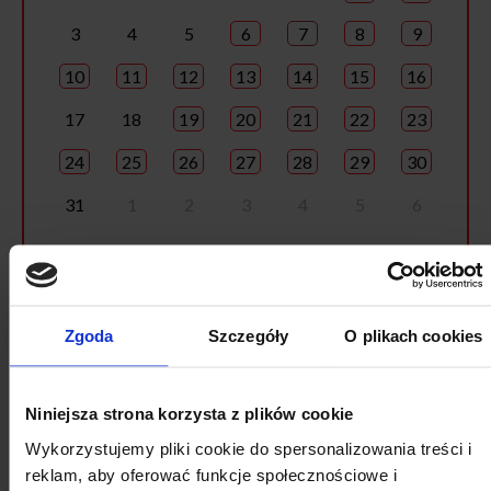
3
4
5
6
7
8
9
10
11
12
13
14
15
16
17
18
19
20
21
22
23
24
25
26
27
28
29
30
31
1
2
3
4
5
6
Zgoda
Szczegóły
O plikach cookies
Niniejsza strona korzysta z plików cookie
Wykorzystujemy pliki cookie do spersonalizowania treści i
reklam, aby oferować funkcje społecznościowe i