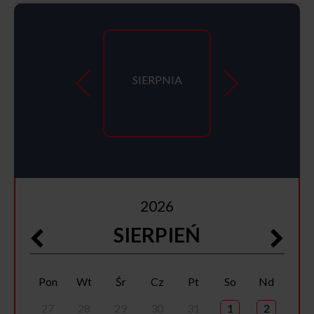
SIERPNIA
2026
SIERPIEŃ
Pon
Wt
Śr
Cz
Pt
So
Nd
27
28
29
30
31
1
2