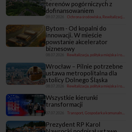
terenów pogórniczych z
dofinansowaniem
09.07.2026
Ochrona środowiska
Rewitalizacja, polityka miejska i rozwój
Bytom - Od kopalni do
innowacji. W mieście
powstanie akcelerator
biznesowy
08.07.2026
Rewitalizacja, polityka miejska i rozwój
Wrocław – Pilnie potrzebne
ustawa metropolitalna dla
stolicy Dolnego Śląska
08.07.2026
Rewitalizacja, polityka miejska i rozwój
Wszystkie kierunki
transformacji
07.07.2026
Transport
Gospodarka komunalna
Rewi
Prezydent RP Karol
Nawrocki podpisał ustawę