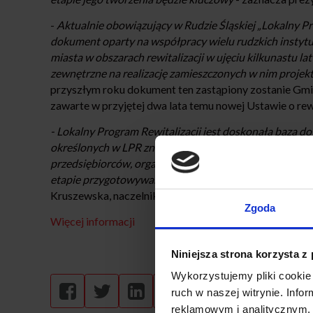
-
Aktualnie obowiązujący w Rudzie Śląskiej „Lokalny Pr
dokument oparty na współpracy wielu rudzkich instytu
miasta w obszarach rewitalizacji w ujęciu kilkunastu la
zewnętrzne na realizację zamieszczonych w nim proje
przyszłym roku dokument ten zastąpiony zostanie Gm
zawarte w przyjętej dwa lata temu nowej Ustawie o rewi
- Lokalny Program Rewitalizacji jest doskonałą bazą 
określonych w LPR znajdzie się w GPR. Nowa ustawa za
przedsiębiorców, organizacji społecznych oraz innych o
etapie przygotowywania dokumentu. Zakładany jest te
Kruszewska, naczelnik Wydziału Rozwoju UM.
Zgoda
Więcej informacji
Niniejsza strona korzysta z
Wykorzystujemy pliki cookie 
ruch w naszej witrynie. Inf
reklamowym i analitycznym. 