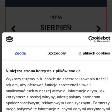
2026
SIERPIEŃ
Pon
Wt
Śr
Cz
Pt
So
Nd
Zgoda
Szczegóły
O plikach cookies
27
28
29
30
31
1
2
3
4
5
6
7
8
9
Niniejsza strona korzysta z plików cookie
10
11
12
13
14
15
16
Wykorzystujemy pliki cookie do spersonalizowania treści i
17
18
19
20
21
22
23
reklam, aby oferować funkcje społecznościowe i
analizować ruch w naszej witrynie. Informacje o tym, jak
24
25
26
27
28
29
30
korzystasz z naszej witryny, udostępniamy partnerom
31
1
2
3
4
5
6
społecznościowym, reklamowym i analitycznym. Partnerzy
mogą połączyć te informacje z innymi danymi otrzymanymi