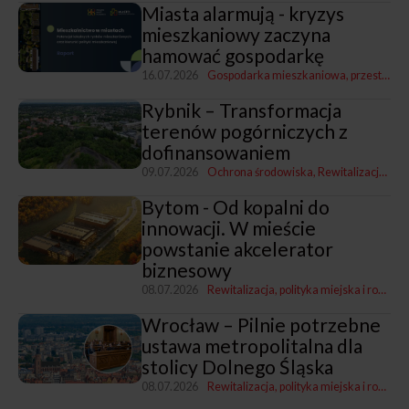
Miasta alarmują - kryzys
mieszkaniowy zaczyna
hamować gospodarkę
16.07.2026
Gospodarka mieszkaniowa, przestrzenna i nieruchomościami
Rybnik – Transformacja
terenów pogórniczych z
dofinansowaniem
09.07.2026
Ochrona środowiska
Rewitalizacja, polityka miejska i rozwój
Bytom - Od kopalni do
innowacji. W mieście
powstanie akcelerator
biznesowy
08.07.2026
Rewitalizacja, polityka miejska i rozwój
Wrocław – Pilnie potrzebne
ustawa metropolitalna dla
stolicy Dolnego Śląska
08.07.2026
Rewitalizacja, polityka miejska i rozwój