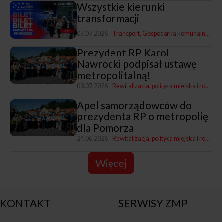
Wszystkie kierunki
transformacji
07.07.2026
Transport
Gospodarka komunalna
Rewi
Prezydent RP Karol
Nawrocki podpisał ustawę
metropolitalną!
03.07.2026
Rewitalizacja, polityka miejska i rozwój
Apel samorządowców do
prezydenta RP o metropolię
dla Pomorza
24.06.2026
Rewitalizacja, polityka miejska i rozwój
Więcej
KONTAKT
SERWISY ZMP