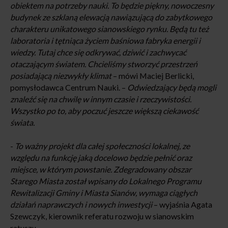
obiektem na potrzeby nauki. To będzie piękny, nowoczesny
budynek ze szklaną elewacją nawiązującą do zabytkowego
charakteru unikatowego sianowskiego rynku. Będą tu też
laboratoria i tętniąca życiem baśniowa fabryka energii i
wiedzy. Tutaj chce się odkrywać, dziwić i zachwycać
otaczającym światem. Chcieliśmy stworzyć przestrzeń
posiadającą niezwykły klimat
– mówi Maciej Berlicki,
pomysłodawca Centrum Nauki. –
Odwiedzający będą mogli
znaleźć się na chwilę w innym czasie i rzeczywistości.
Wszystko po to, aby poczuć jeszcze większą ciekawość
świata.
-
To ważny projekt dla całej społeczności lokalnej, ze
względu na funkcję jaką docelowo będzie pełnić oraz
miejsce, w którym powstanie. Zdegradowany obszar
Starego Miasta został wpisany do Lokalnego Programu
Rewitalizacji Gminy i Miasta Sianów, wymaga ciągłych
działań naprawczych i nowych inwestycji
– wyjaśnia Agata
Szewczyk, kierownik referatu rozwoju w sianowskim
ratuszu.