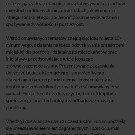
o rozwijających się obecnie z dużą intensywnością ruchów
miejskich i oddolnych inicjatyw - takich jak ekonomia
obiegu zamkniętego, „locavore” (lokalne wytwarzanie i
spożywanie żywotności) i postwzrost.
Wśród omawianych tematów znajdą się: idea miasta 15-
minutowego, działania na rzecz odzyskiwania przestrzeni
miejskiej dla potrzeb i działalności mieszkańców oraz
inicjatywy przedstawiające wizję lepszego,
zrównoważonego świata. Prezentowane zagadnienia
dotyczyć będą także mądrego i sprawiedliwego
zarządzania tym, co produkujemy i konsumujemy w
kontekście zmian klimatycznych. Część omawianych w
ramach Forum tematów dotyczyć będzie roli kapitału
społecznego oraz technologii w odbudowie miast po
pandemii.
Wiedzą i doświadczeniami z uczestnikami Forum podzielą
się przedstawiciele miast zagranicznych i polskich, m.in.
Sztokholmu, Paryża, Barcelony, Londynu, Berlina,