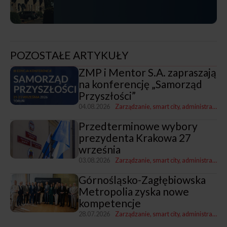
POZOSTAŁE ARTYKUŁY
ZMP i Mentor S.A. zapraszają
na konferencję „Samorząd
Przyszłości”
04.08.2026
Zarządzanie, smart city, administracja
Przedterminowe wybory
prezydenta Krakowa 27
września
03.08.2026
Zarządzanie, smart city, administracja
Z
Górnośląsko-Zagłębiowska
Metropolia zyska nowe
kompetencje
28.07.2026
Zarządzanie, smart city, administracja
Z