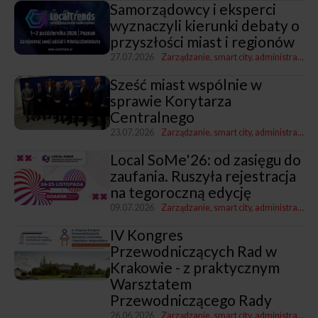
Samorządowcy i eksperci
wyznaczyli kierunki debaty o
przyszłości miast i regionów
27.07.2026
Zarządzanie, smart city, administracja
Sześć miast wspólnie w
sprawie Korytarza
Centralnego
23.07.2026
Zarządzanie, smart city, administracja
T
Local SoMe'26: od zasięgu do
zaufania. Ruszyła rejestracja
na tegoroczną edycję
09.07.2026
Zarządzanie, smart city, administracja
K
IV Kongres
Przewodniczących Rad w
Krakowie - z praktycznym
Warsztatem
Przewodniczącego Rady
26.06.2026
Zarządzanie, smart city, administracja