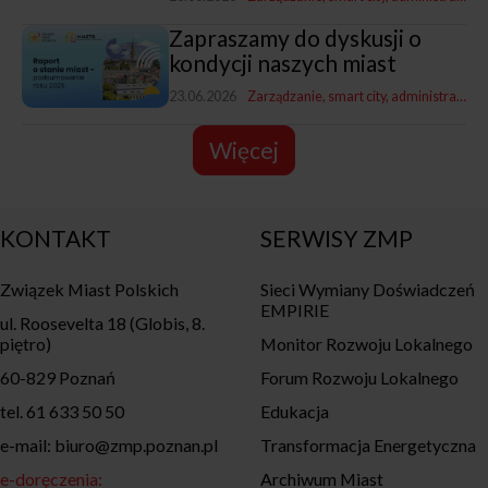
Zapraszamy do dyskusji o
kondycji naszych miast
23.06.2026
Zarządzanie, smart city, administracja
R
Więcej
KONTAKT
SERWISY ZMP
Związek Miast Polskich
Sieci Wymiany Doświadczeń
EMPIRIE
ul. Roosevelta 18 (Globis, 8.
piętro)
Monitor Rozwoju Lokalnego
60-829 Poznań
Forum Rozwoju Lokalnego
tel. 61 633 50 50
Edukacja
e-mail: biuro@zmp.poznan.pl
Transformacja Energetyczna
e-doręczenia:
Archiwum Miast