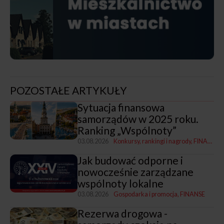
POZOSTAŁE ARTYKUŁY
Sytuacja finansowa
samorządów w 2025 roku.
Ranking „Wspólnoty”
03.08.2026
Konkursy, rankingi i nagrody
FINANSE
Jak budować odporne i
nowocześnie zarządzane
wspólnoty lokalne
03.08.2026
Gospodarka i promocja
FINANSE
Rezerwa drogowa -