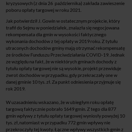
kryzysowych (z dnia 26 października) zakłada zawieszenie
poboru opłaty targowej w roku 2021.
Jak potwierdził J. Gowin w ostatecznym projekcie, który
trafił do Sejmu w poniedziałek, znalazła się negocjowana
rekompensata dla gmin w wysokości faktycznego
wykonania dochodów z tej opłaty w 2019 roku. Z tytułu
utraconych dochodów gminy mają otrzymać rekompensatę
ze środków Funduszu Przeciwdziałania COVID-19. Jednak
ze względu na fakt, że w niektórych gminach dochody z
tytułu opłaty targowej nie są wysokie, projekt przewiduje
zwrot dochodów w przypadku, gdy przekraczały one w
danej gminie 10 tys. zł. Za punkt odniesienia przyjmuje się
rok 2019.
W uzasadnieniu wskazano, że w ubiegłym roku opłatę
targową faktycznie pobrało 1649 gmin. Z tego dla 877
gmin wpływy z tytułu opłaty targowej wyniosły powyżej 10
tys. zł, natomiast w przypadku 772 gmin wpływy nie
przekroczyły tej kwoty. Łączne wpływy wszystkich gmin z