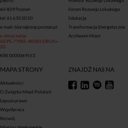
piętro)
Monitor Rozwoju Lokalnego
60-829 Poznań
Forum Rozwoju Lokalnego
tel. 61 633 50 50
Edukacja
e-mail: biuro@zmp.poznan.pl
Transformacja Energetyczna
e-doręczenia:
Archiwum Miast
AE:PL-77885-98583-DBUIG-
20
KRS 0000069153
MAPA STRONY
ZNAJDŹ NAS NA
Aktualności
O Związku Miast Polskich
Lepsze prawo
Współpraca
Rozwój
Miasta członkowskie