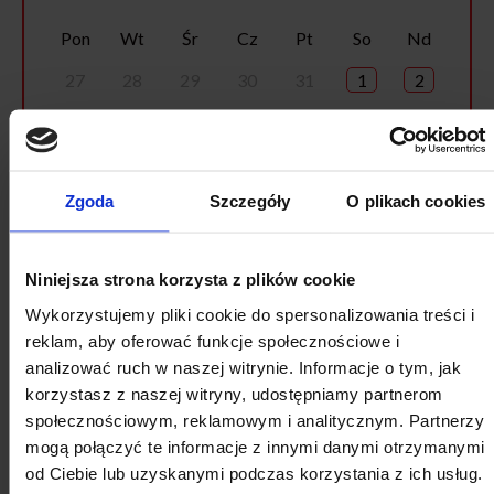
Pon
Wt
Śr
Cz
Pt
So
Nd
27
28
29
30
31
1
2
3
4
5
6
7
8
9
10
11
12
13
14
15
16
Zgoda
Szczegóły
O plikach cookies
17
18
19
20
21
22
23
24
25
26
27
28
29
30
Niniejsza strona korzysta z plików cookie
31
1
2
3
4
5
6
Wykorzystujemy pliki cookie do spersonalizowania treści i
reklam, aby oferować funkcje społecznościowe i
analizować ruch w naszej witrynie. Informacje o tym, jak
korzystasz z naszej witryny, udostępniamy partnerom
społecznościowym, reklamowym i analitycznym. Partnerzy
mogą połączyć te informacje z innymi danymi otrzymanymi
od Ciebie lub uzyskanymi podczas korzystania z ich usług.