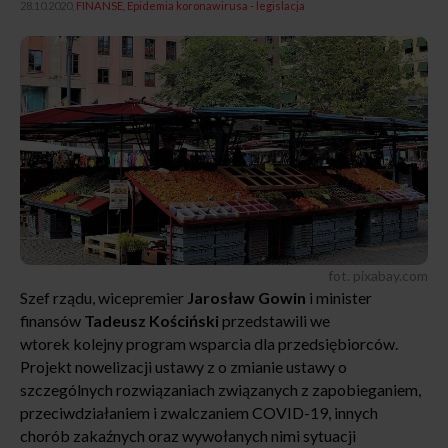
28.10.2020,
FINANSE
Epidemia koronawirusa - legislacja
fot. pixabay.com
Szef rządu, wicepremier
Jarosław Gowin
i minister
finansów
Tadeusz Kościński
przedstawili we
wtorek kolejny program wsparcia dla przedsiębiorców.
Projekt nowelizacji ustawy z o zmianie ustawy o
szczególnych rozwiązaniach związanych z zapobieganiem,
przeciwdziałaniem i zwalczaniem COVID-19, innych
chorób zakaźnych oraz wywołanych nimi sytuacji