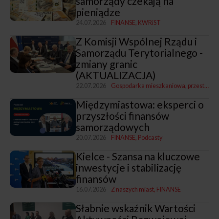
samorządy czekają na
pieniądze
24.07.2026
FINANSE
KWRiST
Z Komisji Wspólnej Rządu i
Samorządu Terytorialnego -
zmiany granic
(AKTUALIZACJA)
22.07.2026
Gospodarka mieszkaniowa, przestrzenna i nieruchomościami
Międzymiastowa: eksperci o
przyszłości finansów
samorządowych
20.07.2026
FINANSE
Podcasty
Kielce - Szansa na kluczowe
inwestycje i stabilizację
finansów
16.07.2026
Z naszych miast
FINANSE
Słabnie wskaźnik Wartości