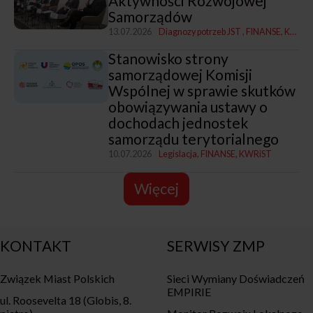
Aktywności Rozwojowej
Samorządów
13.07.2026
Diagnozy potrzeb JST
FINANSE
Konferencje
Stanowisko strony
samorządowej Komisji
Wspólnej w sprawie skutków
obowiązywania ustawy o
dochodach jednostek
samorządu terytorialnego
10.07.2026
Legislacja
FINANSE
KWRiST
Więcej
KONTAKT
SERWISY ZMP
Związek Miast Polskich
Sieci Wymiany Doświadczeń
EMPIRIE
ul. Roosevelta 18 (Globis, 8.