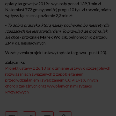
opłaty targowej w 2019 r. wyniosły ponad 139,3 mln zł.
Natomiast 772 gminy poniżej progu 10 tys. zł rocznie, miało
wpływy łącznie na poziomie 2,3 mln zł.
-
To dobra praktyka, którą należy pochwalić, bo niestety dla
rządzących nie jest standardem. To przykład, że można, jak
się chce
- przyznaje
Marek Wójcik
, pełnomocnik Zarządu
ZMP ds. legislacyjnych.
W załączeniu projekt ustawy (opłata targowa - punkt 20).
Załączniki:
Projekt ustawy z 26.10 br. o zmianie ustawy o szczególnych
rozwiązaniach związanych z zapobieganiem,
przeciwdziałaniem i zwalczaniem COVID-19, innych
chorób zakaźnych oraz wywołanych nimi sytuacji
kryzysowych