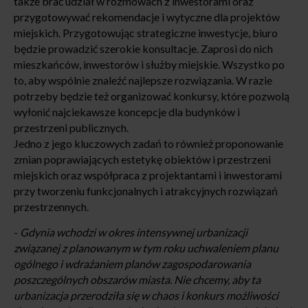
także brać udział w rozmowach z inwestorami oraz
przygotowywać rekomendacje i wytyczne dla projektów
miejskich. Przygotowując strategiczne inwestycje, biuro
będzie prowadzić szerokie konsultacje. Zaprosi do nich
mieszkańców, inwestorów i służby miejskie. Wszystko po
to, aby wspólnie znaleźć najlepsze rozwiązania. W razie
potrzeby będzie też organizować konkursy, które pozwolą
wyłonić najciekawsze koncepcje dla budynków i
przestrzeni publicznych.
Jedno z jego kluczowych zadań to również proponowanie
zmian poprawiających estetykę obiektów i przestrzeni
miejskich oraz współpraca z projektantami i inwestorami
przy tworzeniu funkcjonalnych i atrakcyjnych rozwiązań
przestrzennych.
-
Gdynia wchodzi w okres intensywnej urbanizacji
związanej z planowanym w tym roku uchwaleniem planu
ogólnego i wdrażaniem planów zagospodarowania
poszczególnych obszarów miasta. Nie chcemy, aby ta
urbanizacja przerodziła się w chaos i konkurs możliwości