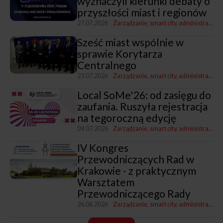
wyznaczyli kierunki debaty o
przyszłości miast i regionów
27.07.2026
Zarządzanie, smart city, administracja
Sześć miast wspólnie w
sprawie Korytarza
Centralnego
23.07.2026
Zarządzanie, smart city, administracja
T
Local SoMe'26: od zasięgu do
zaufania. Ruszyła rejestracja
na tegoroczną edycję
09.07.2026
Zarządzanie, smart city, administracja
K
IV Kongres
Przewodniczących Rad w
Krakowie - z praktycznym
Warsztatem
Przewodniczącego Rady
26.06.2026
Zarządzanie, smart city, administracja