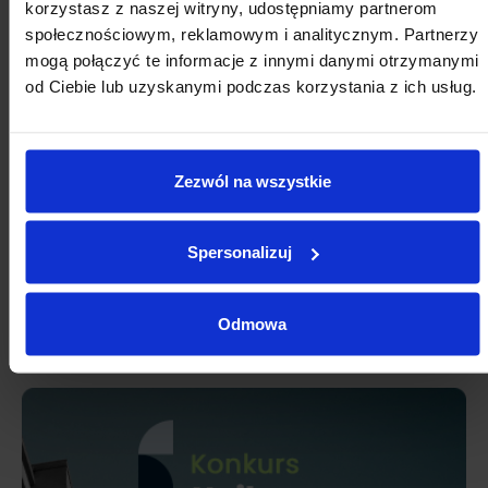
korzystasz z naszej witryny, udostępniamy partnerom
24
25
26
27
28
29
30
społecznościowym, reklamowym i analitycznym. Partnerzy
mogą połączyć te informacje z innymi danymi otrzymanymi
31
1
2
3
4
5
6
od Ciebie lub uzyskanymi podczas korzystania z ich usług.
Zezwól na wszystkie
Spersonalizuj
Odmowa