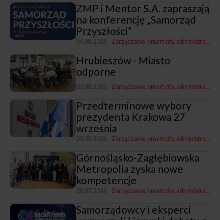
ZMP i Mentor S.A. zapraszają
na konferencję „Samorząd
Przyszłości”
04.08.2026
Zarządzanie, smart city, administracja
Hrubieszów - Miasto
odporne
03.08.2026
Zarządzanie, smart city, administracja
P
Przedterminowe wybory
prezydenta Krakowa 27
września
03.08.2026
Zarządzanie, smart city, administracja
Z
Górnośląsko-Zagłębiowska
Metropolia zyska nowe
kompetencje
28.07.2026
Zarządzanie, smart city, administracja
Z
Samorządowcy i eksperci