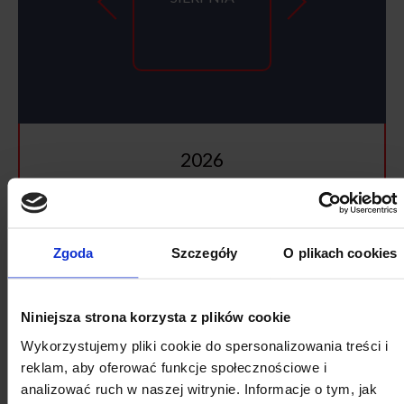
2026
SIERPIEŃ
Zgoda
Szczegóły
O plikach cookies
Pon
Wt
Śr
Cz
Pt
So
Nd
27
28
29
30
31
1
2
Niniejsza strona korzysta z plików cookie
3
4
5
6
7
8
9
Wykorzystujemy pliki cookie do spersonalizowania treści i
10
11
12
13
14
15
16
reklam, aby oferować funkcje społecznościowe i
analizować ruch w naszej witrynie. Informacje o tym, jak
17
18
19
20
21
22
23