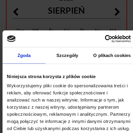
SIERPIEŃ
Pon
Wt
Śr
Cz
Pt
So
Nd
27
28
29
30
31
1
2
3
4
5
6
7
8
9
Zgoda
Szczegóły
O plikach cookies
10
11
12
13
14
15
16
17
18
19
20
21
22
23
Niniejsza strona korzysta z plików cookie
Wykorzystujemy pliki cookie do spersonalizowania treści i
24
25
26
27
28
29
30
reklam, aby oferować funkcje społecznościowe i
31
1
2
3
4
5
6
analizować ruch w naszej witrynie. Informacje o tym, jak
korzystasz z naszej witryny, udostępniamy partnerom
społecznościowym, reklamowym i analitycznym. Partnerzy
mogą połączyć te informacje z innymi danymi otrzymanymi
od Ciebie lub uzyskanymi podczas korzystania z ich usług.