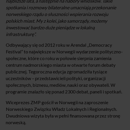
najbliższe lata, a następnie na nabory wniosków. Takie
spotkania i rozmowy bilateralne umacniają przekonanie
norweskiego rządu o słuszności wspierania rozwoju
polskich miast. My z kolei, jako samorządy, możemy
inwestować bardzo duże pieniądze w lokalną
infrastrukturę”.
Odbywający się od 2012 roku w Arendal „Democracy
Festival” to największe w Norwegii wydarzenie polityczno-
społeczne, które co roku w połowie sierpnia zamienia
centrum nadmorskiego miasta w otwarte forum debaty
publicznej. Tegoroczna edycja zgromadziła tysiące
uczestników – przedstawicieli polityki, organizacji
społecznych, biznesu, mediów, nauki oraz obywateli. W
programie znalazło się ponad 2300 debat, paneli i spotkań.
Wiceprezes ZMP gościł w Norwegii na zaproszenie
Norweskiego Związku Władz Lokalnych i Regionalnych.
Dwudniowa wizyta była w pełni finansowana przez stronę
norweską.