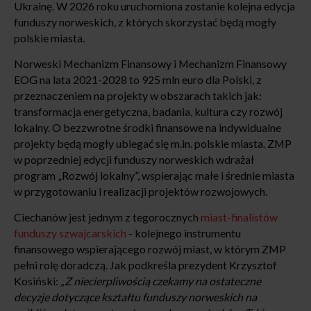
Ukrainę. W 2026 roku uruchomiona zostanie kolejna edycja
funduszy norweskich, z których skorzystać będą mogły
polskie miasta.
Norweski Mechanizm Finansowy i Mechanizm Finansowy
EOG na lata 2021-2028 to 925 mln euro dla Polski, z
przeznaczeniem na projekty w obszarach takich jak:
transformacja ener­getyczna, badania, kultura czy rozwój
lokalny. O bezzwrotne środki finansowe na indywidualne
projekty będą mogły ubiegać się m.in. polskie miasta. ZMP
w poprzedniej edycji funduszy norweskich wdrażał
program „Rozwój lokalny”, wspierając małe i średnie miasta
w przygotowaniu i realizacji projektów rozwojowych.
Ciechanów jest jednym z tegorocznych
miast-finalistów
funduszy szwajcarskich
- kolejnego instrumentu
finansowego wspierającego rozwój miast, w którym ZMP
pełni rolę doradczą. Jak podkreśla prezydent Krzysztof
Kosiński:
„Z niecierpliwością czekamy na ostateczne
decyzje dotyczące kształtu funduszy norweskich na