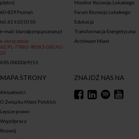
piętro)
Monitor Rozwoju Lokalnego
60-829 Poznań
Forum Rozwoju Lokalnego
tel. 61 633 50 50
Edukacja
e-mail: biuro@zmp.poznan.pl
Transformacja Energetyczna
e-doręczenia:
Archiwum Miast
AE:PL-77885-98583-DBUIG-
20
KRS 0000069153
MAPA STRONY
ZNAJDŹ NAS NA
Aktualności
O Związku Miast Polskich
Lepsze prawo
Współpraca
Rozwój