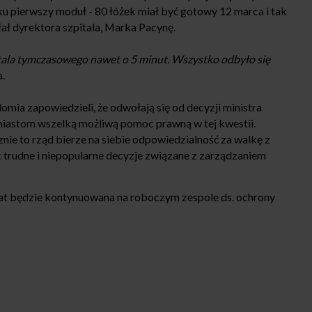
u pierwszy moduł - 80 łóżek miał być gotowy 12 marca i tak
ał dyrektora szpitala, Marka Pacynę.
tala tymczasowego nawet o 5 minut. Wszystko odbyło się
.
ia zapowiedzieli, że odwołają się od decyzji ministra
miastom wszelką możliwą pomoc prawną w tej kwestii.
nie to rząd bierze na siebie odpowiedzialność za walkę z
rudne i niepopularne decyzje związane z zarządzaniem
at będzie kontynuowana na roboczym zespole ds. ochrony