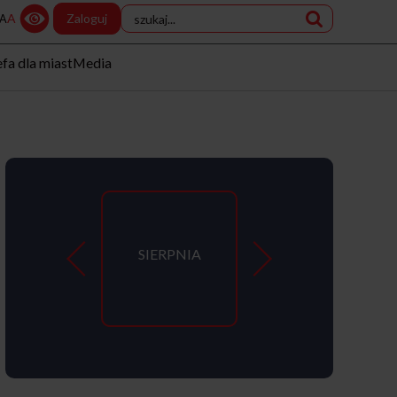
A
Zaloguj
A
efa dla miast
Media
SIERPNIA