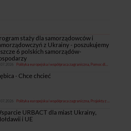
rogram staży dla samorządowców i
amorządowczyń z Ukrainy - poszukujemy
eszcze 6 polskich samorządów-
ospodarzy
.07.2026
Polityka europejska i współpraca zagraniczna
Pomoc dla Ukrainy
ębica - Chce chcieć
.07.2026
Polityka europejska i współpraca zagraniczna
Projekty z miastami i dla miast
sparcie URBACT dla miast Ukrainy,
ołdawii i UE