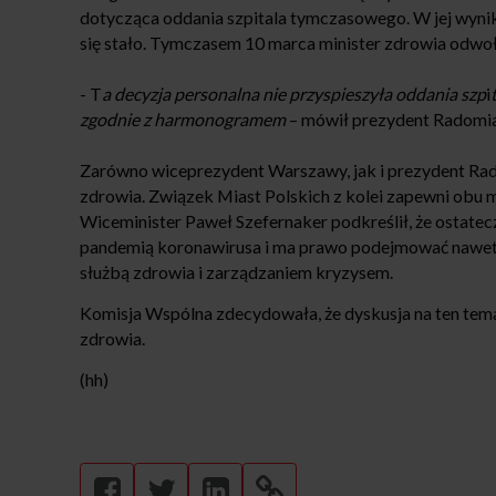
dotycząca oddania szpitala tymczasowego. W jej wynik
się stało. Tymczasem 10 marca minister zdrowia odwoł
- T
a decyzja personalna nie przyspieszyła oddania szp
i
zgodnie z harmonogramem
– mówił prezydent Radomia
Zarówno wiceprezydent Warszawy, jak i prezydent Radom
zdrowia. Związek Miast Polskich z kolei zapewni obu 
Wiceminister Paweł Szefernaker podkreślił, że ostatecz
pandemią koronawirusa i ma prawo podejmować nawet t
służbą zdrowia i zarządzaniem kryzysem.
Komisja Wspólna zdecydowała, że dyskusja na ten tem
zdrowia.
(hh)