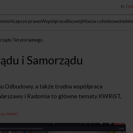
PL
EN
lskich
Lepsze prawo
Współpraca
Rozwój
Miasta członkowskie
Str
rządu Terytorialnego
ządu i Samorządu
 Odbudowy, a także trudna współpraca
arszawy i Radomia to główne tematy KWRiST,
acja
KWRiST