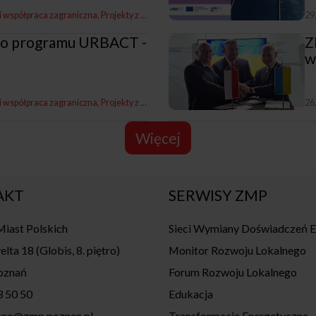
 i współpraca zagraniczna
Projekty z miastami i dla miast
Europejska Inicjatywa Mi
29
do programu URBACT -
Z
w
 i współpraca zagraniczna
Projekty z miastami i dla miast
26
Więcej
AKT
SERWISY ZMP
iast Polskich
Sieci Wymiany Doświadczeń 
elta 18 (Globis, 8. piętro)
Monitor Rozwoju Lokalnego
oznań
Forum Rozwoju Lokalnego
3 50 50
Edukacja
iuro@zmp.poznan.pl
Transformacja Energetyczna