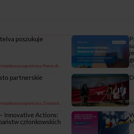
telva poszukuje
P
s
j
g
 i współpraca zagraniczna
Pomoc dla Ukrainy
23
sto partnerskie
D
 i współpraca zagraniczna
Z naszych miast
03
– Innovative Actions:
W
państw członkowskich
M