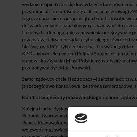
wydaniem opinii chce się dowiedzieć, które postulaty z
przypomniał, że osobiście zgłosił zasadnicze uwagi 
tego, że nadal nie ma informacji na temat sposobu wd
doświadczeniami z uznaniowym przyznawaniem przez 
Lokalnych - domagają się zapewnienia przejrzystych p
przedstawicieli samorządu terytorialnego. Zwrócił też 
filarów, a w KPO - tylko 5, brak bardzo ważnego filaru 
KPO z innymi elementami Polityki Spójności - na razie n
stanowiska Związku Miast Polskich zostały przedsta
przekonywał dyrektor Porawski.
Samorządowcy chcieli też zobaczyć założenia do tzw. 
ją szczegółowo konsultował ze stroną samorządową, al
Konflikt wojewody mazowieckiego z samorządow
Kolejna trudna dyskusja dotyczyła braku współpracy
Radomia i wprowadzenia „zarządów komisarycznych” do 
Renata Kaznowska, wiceprezydent stolicy, Radosław Wi
wojewoda mazowiecki. I pomimo że wojewoda mazowie
rządowej, wiceminister Paweł Szefernaker przekonywali