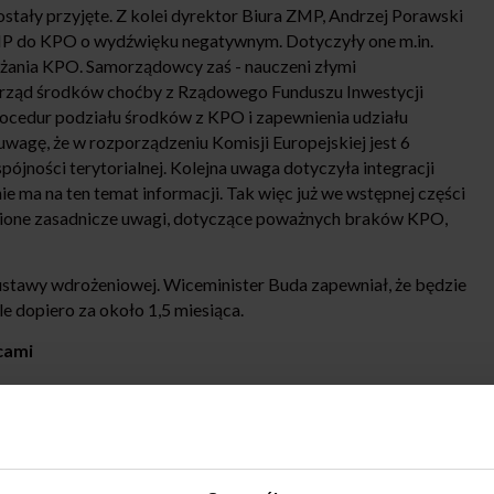
ostały przyjęte. Z kolei dyrektor Biura ZMP, Andrzej Porawski
ZMP do KPO o wydźwięku negatywnym. Dotyczyły one m.in.
rażania KPO. Samorządowcy zaś - nauczeni złymi
rząd środków choćby z Rządowego Funduszu Inwestycji
rocedur podziału środków z KPO i zapewnienia udziału
uwagę, że w rozporządzeniu Komisji Europejskiej jest 6
spójności terytorialnej. Kolejna uwaga dotyczyła integracji
ie ma na ten temat informacji. Tak więc już we wstępnej części
wione zasadnicze uwagi, dotyczące poważnych braków KPO,
ustawy wdrożeniowej. Wiceminister Buda zapewniał, że będzie
e dopiero za około 1,5 miesiąca.
cami
 wojewody mazowieckiego z prezydentami Warszawy i
miejskich szpitali. W spotkaniu wzięli udział zarówno
tkowski, prezydent Radomia, jak i Konstanty Radziwiłł,
cki i współprzewodniczący Komisji ze strony
, że zmiany dyrektorów szpitali nie miały charakteru