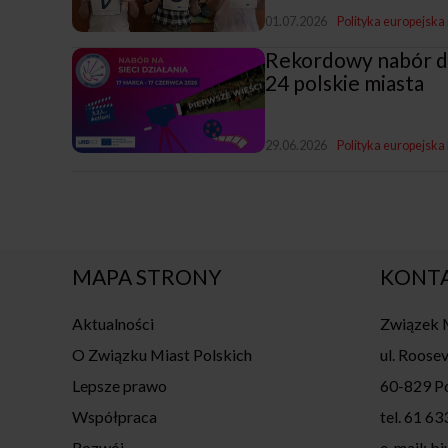
01.07.2026
Polityka europejska
Rekordowy nabór 
24 polskie miasta
29.06.2026
Polityka europejska
MAPA STRONY
KONT
Aktualności
Związek M
O Związku Miast Polskich
ul. Roosev
Lepsze prawo
60-829 P
Współpraca
tel. 61 63
Rozwój
e-mail: b