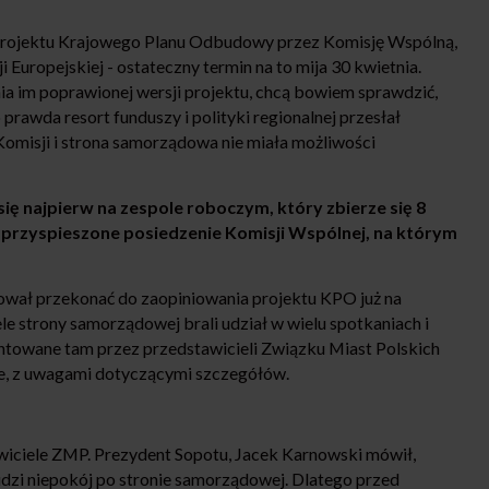
 projektu Krajowego Planu Odbudowy przez Komisję Wspólną,
 Europejskiej - ostateczny termin na to mija 30 kwietnia.
 im poprawionej wersji projektu, chcą bowiem sprawdzić,
prawda resort funduszy i polityki regionalnej przesłał
 Komisji i strona samorządowa nie miała możliwości
ię najpierw na zespole roboczym, który zbierze się 8
ię przyspieszone posiedzenie Komisji Wspólnej, na którym
ował przekonać do zaopiniowania projektu KPO już na
 strony samorządowej brali udział w wielu spotkaniach i
ntowane tam przez przedstawicieli Związku Miast Polskich
ne, z uwagami dotyczącymi szczegółów.
awiciele ZMP. Prezydent Sopotu, Jacek Karnowski mówił,
zi niepokój po stronie samorządowej. Dlatego przed