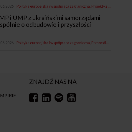
ejska (European Urban Initiative - EUI)
.06.2026
Polityka europejska i współpraca zagraniczna
Projekty z miastami i dla miast
MP i UMP z ukraińskimi samorządami
spólnie o odbudowie i przyszłości
.06.2026
Polityka europejska i współpraca zagraniczna
Pomoc dla Ukrainy
ZNAJDŹ NAS NA
EMPIRIE