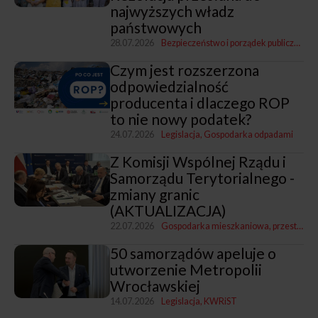
najwyższych władz
państwowych
28.07.2026
Bezpieczeństwo i porządek publiczny
Leg
Czym jest rozszerzona
odpowiedzialność
producenta i dlaczego ROP
to nie nowy podatek?
24.07.2026
Legislacja
Gospodarka odpadami
Z Komisji Wspólnej Rządu i
Samorządu Terytorialnego -
zmiany granic
(AKTUALIZACJA)
22.07.2026
Gospodarka mieszkaniowa, przestrzenna i nieruchomościami
50 samorządów apeluje o
utworzenie Metropolii
Wrocławskiej
14.07.2026
Legislacja
KWRiST