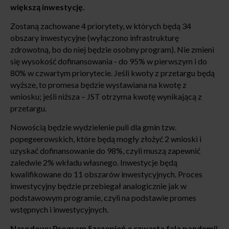
większą inwestycję.
Zostaną zachowane 4 priorytety, w których będą 34
obszary inwestycyjne (wyłączono infrastrukturę
zdrowotną, bo do niej będzie osobny program). Nie zmieni
się wysokość dofinansowania - do 95% w pierwszym i do
80% w czwartym priorytecie. Jeśli kwoty z przetargu będą
wyższe, to promesa będzie wystawiana na kwotę z
wniosku; jeśli niższa – JST otrzyma kwotę wynikającą z
przetargu.
Nowością będzie wydzielenie puli dla gmin tzw.
popegeerowskich, które będą mogły złożyć 2 wnioski i
uzyskać dofinansowanie do 98%, czyli muszą zapewnić
zaledwie 2% wkładu własnego. Inwestycje będą
kwalifikowane do 11 obszarów inwestycyjnych. Proces
inwestycyjny będzie przebiegał analogicznie jak w
podstawowym programie, czyli na podstawie promes
wstępnych i inwestycyjnych.
Narodowy Program Szczepień a czwarta fala pandemii