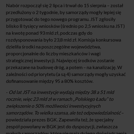
Nabór rozpoczął się 2 lipca i trwał do 15 sierpnia – został
przedłużony o 2 tygodnie, by samorządy mogły lepiej się
przygotować do tego nowego programu. JST zgłosiły
blisko 8 tysięcy wniosków (średnio po 2,5 wniosku na JST)
na kwotę ponad 93 mld zł, podczas gdy do
rozdysponowania było 23,8 mld zł. Komisja konkursowa
dzieliła środki na poszczególne województwa,
proporcjonalnie do liczby mieszkańców i wagi
strategicznej inwestycji. Najwięcej środków zostanie
przekazane na budowę dróg, a potem – na kanalizację. W
zależności od priorytetu (a są 4) samorządy mogły uzyskać
dofinansowanie między 95 a 80% kosztów.
-
Od lat JST na inwestycje wydają między 38 a 51 mld
rocznie, więc 23 mld zł w ramach „Polskiego Ładu” to
zwiększenie o 50% możliwości inwestycyjnych
samorządów. To wielka szansa, ale też odpowiedzialność
–
powiedziała prezes BGK. Zapewniła też, że specjalny
zespół powołany w BGK jest do dyspozycji, zwłaszcza
małych samorządów, które nie mają dużego doświadczenia