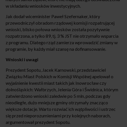
w składaniu wniosków inwestycyjnych.
Jak dodał wiceminister Paweł Szefernaker, który
przewodniczył obradom rządowej komisji rozpatrującej
wnioski, blisko połowa wniosków została pozytywnie
rozpatrzona, a tylko 89, tj. 3 % JST nie otrzymało wsparcia
z programu. Dlatego rząd zamierza wprowadzić zmiany w
programie, by każdy miał szansę na dofinansowanie.
Wnioski i uwagi
Prezydent Sopotu, Jacek Karnowski, przedstawiciel
Związku Miast Polskich w Komisji Wspólnej apelował o
wyjaśnienie kwestii miast takich jak Inowrocław czy
dolnośląskich: Wałbrzych, Jelenia Góra i Świdnica, którym
zatwierdzono wnioski zaledwie po 5 mln, podczas gdy
nieodległe, dużo mniejsze gminy otrzymały znacząco
większe dotacje. Warto rozwiać ich wątpliwości i ustrzec
się przed nieporozumieniami przy kolejnych naborach,
argumentował prezydent Sopotu.