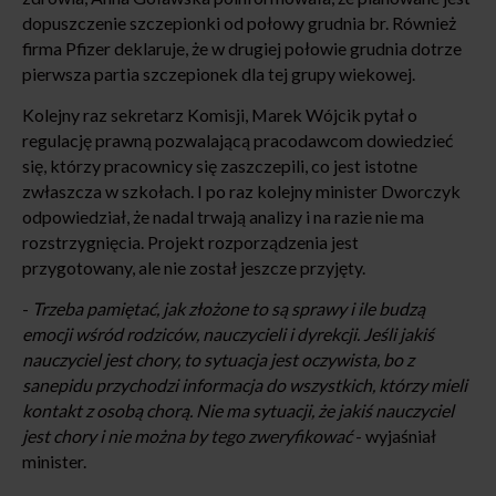
dopuszczenie szczepionki od połowy grudnia br. Również
firma Pfizer deklaruje, że w drugiej połowie grudnia dotrze
pierwsza partia szczepionek dla tej grupy wiekowej.
Kolejny raz sekretarz Komisji, Marek Wójcik pytał o
regulację prawną pozwalającą pracodawcom dowiedzieć
się, którzy pracownicy się zaszczepili, co jest istotne
zwłaszcza w szkołach. I po raz kolejny minister Dworczyk
odpowiedział, że nadal trwają analizy i na razie nie ma
rozstrzygnięcia. Projekt rozporządzenia jest
przygotowany, ale nie został jeszcze przyjęty.
-
Trzeba pamiętać, jak złożone to są sprawy i ile budzą
emocji wśród rodziców, nauczycieli i dyrekcji. Jeśli jakiś
nauczyciel jest chory, to sytuacja jest oczywista, bo z
sanepidu przychodzi informacja do wszystkich, którzy mieli
kontakt z osobą chorą. Nie ma sytuacji, że jakiś nauczyciel
jest chory i nie można by tego zweryfikować
- wyjaśniał
minister.