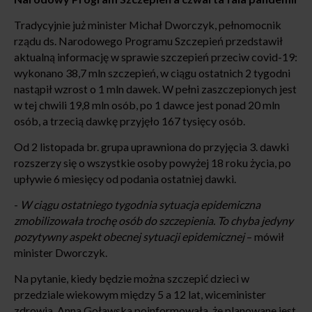
Tradycyjnie już minister Michał Dworczyk, pełnomocnik
rządu ds. Narodowego Programu Szczepień przedstawił
aktualną informację w sprawie szczepień przeciw covid-19:
wykonano 38,7 mln szczepień, w ciągu ostatnich 2 tygodni
nastąpił wzrost o 1 mln dawek. W pełni zaszczepionych jest
w tej chwili 19,8 mln osób, po 1 dawce jest ponad 20 mln
osób, a trzecią dawkę przyjęło 167 tysięcy osób.
Od 2 listopada br. grupa uprawniona do przyjęcia 3. dawki
rozszerzy się o wszystkie osoby powyżej 18 roku życia, po
upływie 6 miesięcy od podania ostatniej dawki.
-
W ciągu ostatniego tygodnia sytuacja epidemiczna
zmobilizowała trochę osób do szczepienia. To chyba jedyny
pozytywny aspekt obecnej sytuacji epidemicznej
– mówił
minister Dworczyk.
Na pytanie, kiedy będzie można szczepić dzieci w
przedziale wiekowym między 5 a 12 lat, wiceminister
zdrowia, Anna Goławska poinformowała, że planowane jest