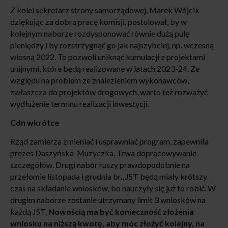
Z kolei sekretarz strony samorządowej, Marek Wójcik
dziękując za dobrą pracę komisji, postulował, by w
kolejnym naborze rozdysponować równie dużą pulę
pieniędzy i by rozstrzygnąć go jak najszybciej, np. wczesną
wiosną 2022. To pozwoli uniknąć kumulacji z projektami
unijnymi, które będą realizowane w latach 2023-24. Ze
względu na problem ze znalezieniem wykonawców,
zwłaszcza do projektów drogowych, warto też rozważyć
wydłużenie terminu realizacji inwestycji.
Cdn wkrótce
Rząd zamierza zmieniać i usprawniać program, zapewniła
prezes Daszyńska-Muzyczka. Trwa dopracowywanie
szczegółów. Drugi nabór ruszy prawdopodobnie na
przełomie listopada i grudnia br., JST będą miały krótszy
czas na składanie wniosków, bo nauczyły się już to robić. W
drugim naborze zostanie utrzymany limit 3 wniosków na
każdą JST.
Nowością ma być konieczność złożenia
wniosku na niższą kwotę, aby móc złożyć kolejny, na