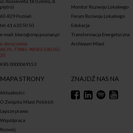
ul. Roosevelta 18 (Globis, 8.
piętro)
Monitor Rozwoju Lokalnego
60-829 Poznań
Forum Rozwoju Lokalnego
tel. 61 633 50 50
Edukacja
e-mail: biuro@zmp.poznan.pl
Transformacja Energetyczna
e-doręczenia:
Archiwum Miast
AE:PL-77885-98583-DBUIG-
20
KRS 0000069153
MAPA STRONY
ZNAJDŹ NAS NA
Aktualności
O Związku Miast Polskich
Lepsze prawo
Współpraca
Rozwój