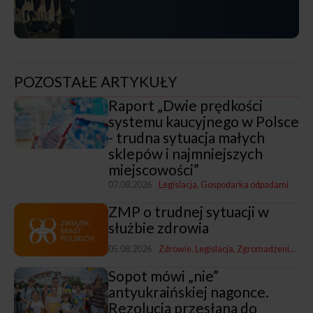
POZOSTAŁE ARTYKUŁY
Raport „Dwie prędkości
systemu kaucyjnego w Polsce
- trudna sytuacja małych
sklepów i najmniejszych
miejscowości”
07.08.2026
Legislacja
Gospodarka odpadami
ZMP o trudnej sytuacji w
służbie zdrowia
05.08.2026
Zdrowie
Legislacja
Zgromadzenia i Zarządy ZMP
Sopot mówi „nie”
antyukraińskiej nagonce.
Rezolucja przesłana do