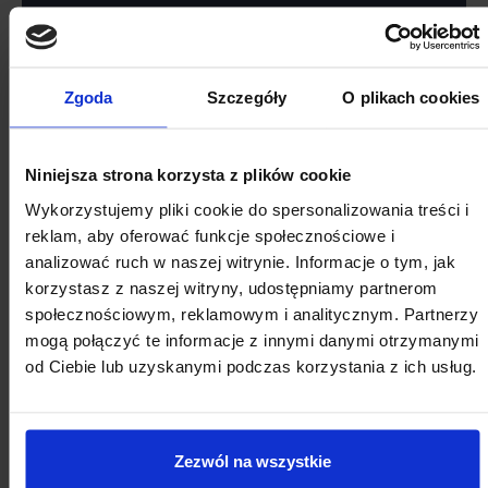
2026
Zgoda
Szczegóły
O plikach cookies
SIERPIEŃ
Niniejsza strona korzysta z plików cookie
Pon
Wt
Śr
Cz
Pt
So
Nd
Wykorzystujemy pliki cookie do spersonalizowania treści i
reklam, aby oferować funkcje społecznościowe i
27
28
29
30
31
1
2
analizować ruch w naszej witrynie. Informacje o tym, jak
korzystasz z naszej witryny, udostępniamy partnerom
3
4
5
6
7
8
9
społecznościowym, reklamowym i analitycznym. Partnerzy
10
11
12
13
14
15
16
mogą połączyć te informacje z innymi danymi otrzymanymi
od Ciebie lub uzyskanymi podczas korzystania z ich usług.
17
18
19
20
21
22
23
24
25
26
27
28
29
30
31
1
2
3
4
5
6
Zezwól na wszystkie