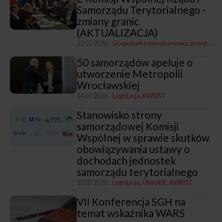
Samorządu Terytorialnego -
zmiany granic
(AKTUALIZACJA)
22.07.2026
Gospodarka mieszkaniowa, przestrzenna i nieruchomościami
50 samorządów apeluje o
utworzenie Metropolii
Wrocławskiej
14.07.2026
Legislacja
KWRiST
Stanowisko strony
samorządowej Komisji
Wspólnej w sprawie skutków
obowiązywania ustawy o
dochodach jednostek
samorządu terytorialnego
10.07.2026
Legislacja
FINANSE
KWRiST
VII Konferencja SGH na
temat wskaźnika WARS