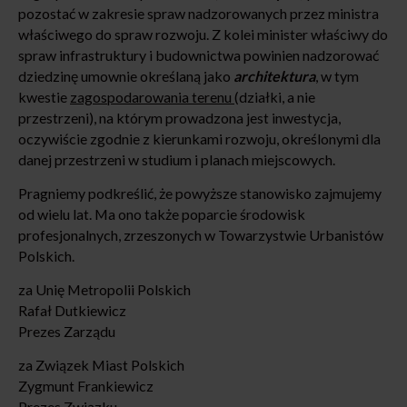
pozostać w zakresie spraw nadzorowanych przez ministra
właściwego do spraw rozwoju. Z kolei minister właściwy do
spraw infrastruktury i budownictwa powinien nadzorować
dziedzinę umownie określaną jako
architektura
, w tym
kwestie
zagospodarowania terenu
(działki, a nie
przestrzeni), na którym prowadzona jest inwestycja,
oczywiście zgodnie z kierunkami rozwoju, określonymi dla
danej przestrzeni w studium i planach miejscowych.
Pragniemy podkreślić, że powyższe stanowisko zajmujemy
od wielu lat. Ma ono także poparcie środowisk
profesjonalnych, zrzeszonych w Towarzystwie Urbanistów
Polskich.
za Unię Metropolii Polskich
Rafał Dutkiewicz
Prezes Zarządu
za Związek Miast Polskich
Zygmunt Frankiewicz
Prezes Związku