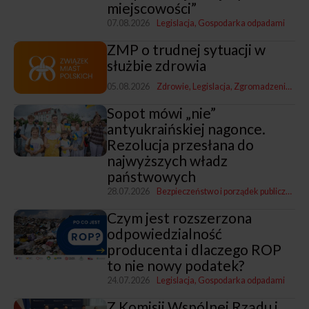
miejscowości”
07.08.2026
Legislacja
Gospodarka odpadami
ZMP o trudnej sytuacji w
służbie zdrowia
05.08.2026
Zdrowie
Legislacja
Zgromadzenia i Zarządy ZMP
Sopot mówi „nie”
antyukraińskiej nagonce.
Rezolucja przesłana do
najwyższych władz
państwowych
28.07.2026
Bezpieczeństwo i porządek publiczny
Leg
Czym jest rozszerzona
odpowiedzialność
producenta i dlaczego ROP
to nie nowy podatek?
24.07.2026
Legislacja
Gospodarka odpadami
Z Komisji Wspólnej Rządu i