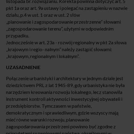
listopada br. rozwiązaniu. Korekta powinna dotyczyć art. 5
pkt 1a oraz art. 9a ustawy i polegać na zastąpieniu w nazwie
działu, p.4 w ust. 1 oraz w ust. 2 słów
„planowanie i zagospodarowanie przestrzenne” słowami
„zagospodarowanie terenu”, użytymi w odpowiednim
przypadku.
Jednocześnie w art. 23a - rozwój regionalny w pkt 2a słowa
„krajowym i regio- nalnym” należy zastąpić słowami:
„krajowym, regionalnym i lokalnym”.
UZASADNIENIE
Połączenie urbanistyki i architektury w jednym dziale jest
dziedzictwem PRL z lat 1945-89, gdy urbanistyka nie była
narzędziem kreowania rozwoju lokalnego, lecz stanowiła
instrument kontroli aktywności inwestycyjnej obywateli i
przedsiębiorstw. Tymczasem w państwie,
demokratycznym i sprawiedliwym, gdzie wszyscy mają
mieć równe warunki rozwoju, planowanie
zagospodarowania przestrzeni powinno być zgodne z
priorytetami rozwojowymi państwa, określonymi w