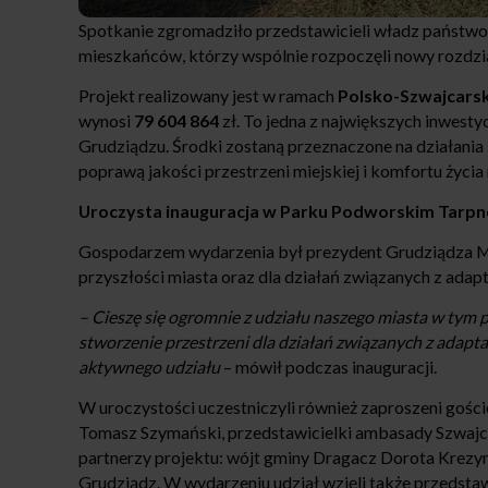
Spotkanie zgromadziło przedstawicieli władz państw
mieszkańców, którzy wspólnie rozpoczęli nowy rozdzia
Projekt realizowany jest w ramach
Polsko-Szwajcars
wynosi
79 604 864
zł. To jedna z największych inwesty
Grudziądzu. Środki zostaną przeznaczone na działania
poprawą jakości przestrzeni miejskiej i komfortu życi
Uroczysta inauguracja w Parku Podworskim Tarpn
Gospodarzem wydarzenia był prezydent Grudziądza Mac
przyszłości miasta oraz dla działań związanych z adapt
– Cieszę się ogromnie z udziału naszego miasta w tym pr
stworzenie przestrzeni dla działań związanych z adap
aktywnego udziału
– mówił podczas inauguracji.
W uroczystości uczestniczyli również zaproszeni gości
Tomasz Szymański, przedstawicielki ambasady Szwajcar
partnerzy projektu: wójt gminy Dragacz Dorota Krezy
Grudziądz. W wydarzeniu udział wzięli także przedsta