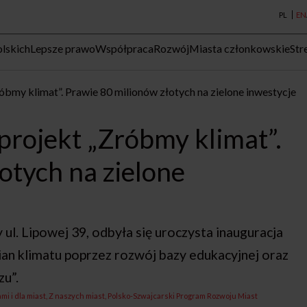
PL
EN
lskich
Lepsze prawo
Współpraca
Rozwój
Miasta członkowskie
Str
óbmy klimat”. Prawie 80 milionów złotych na zielone inwestycje
projekt „Zróbmy klimat”.
otych na zielone
ul. Lipowej 39, odbyła się uroczysta inauguracja
ian klimatu poprzez rozwój bazy edukacyjnej oraz
zu”.
mi i dla miast
Z naszych miast
Polsko-Szwajcarski Program Rozwoju Miast