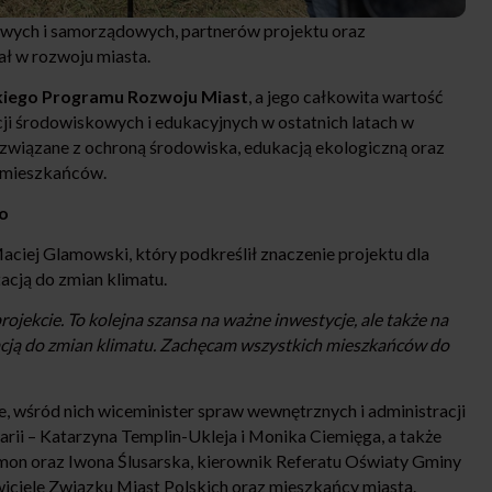
owych i samorządowych, partnerów projektu oraz
ł w rozwoju miasta.
kiego Programu Rozwoju Miast
, a jego całkowita wartość
cji środowiskowych i edukacyjnych w ostatnich latach w
 związane z ochroną środowiska, edukacją ekologiczną oraz
a mieszkańców.
o
iej Glamowski, który podkreślił znaczenie projektu dla
acją do zmian klimatu.
ojekcie. To kolejna szansa na ważne inwestycje, ale także na
tacją do zmian klimatu. Zachęcam wszystkich mieszkańców do
e, wśród nich wiceminister spraw wewnętrznych i administracji
ii – Katarzyna Templin-Ukleja i Monika Ciemięga, a także
mon oraz Iwona Ślusarska, kierownik Referatu Oświaty Gminy
wiciele Związku Miast Polskich oraz mieszkańcy miasta.