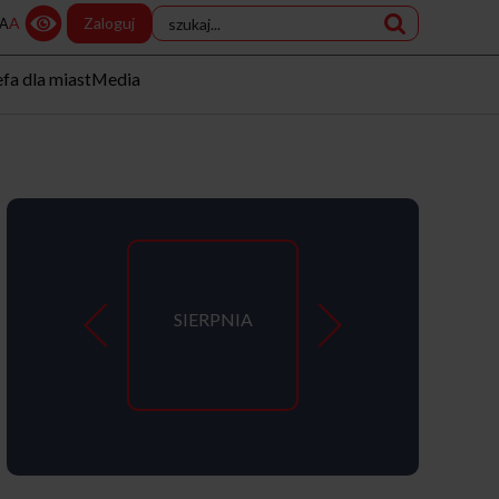
A
Zaloguj
A
efa dla miast
Media
SIERPNIA