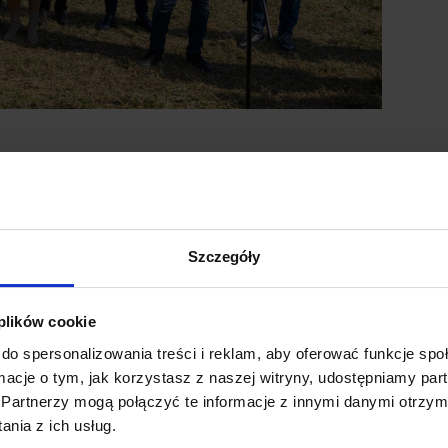
nnego wydarzenia. Organizatorzy przygotowali wiele atrakcji,
troska o środowisko i przyrodę.
znych, podczas których rozmawiano o zmianach klimatu i
ę również spacer ornitologiczny, dzięki któremu mieszkańcy
Szczegóły
ra Tarpno.
szukiwaniu oznak wiosny, która zamieniła park w przestrzeń
 plików cookie
tów na wszystkich uczestników czekał wspólny poczęstunek.
do spersonalizowania treści i reklam, aby oferować funkcje sp
ormacje o tym, jak korzystasz z naszej witryny, udostępniamy p
Partnerzy mogą połączyć te informacje z innymi danymi otrzym
działań, które mają pomóc miastu lepiej przygotować się na
nia z ich usług.
nie stworzyć mieszkańcom nowe miejsca do wypoczynku i