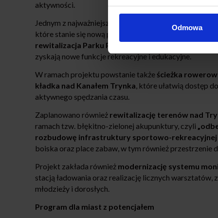
aktywności.
Jednym z najważniejszych elementów projektu będzie
Odmowa
które stanie się nową przestrzenią edukacyjną dla dziec
rewitalizacja Parku Podworskiego Tarpno oraz pa
zyskają nowe funkcje rekreacyjne i edukacyjne.
W ramach projektu powstanie także
ścieżka rowerowa
kładka nad Kanałem Trynka
, które ułatwią dostęp 
aktywnego spędzania czasu.
Zaplanowano również
rewitalizację terenów nad Tr
ramach tzw. błękitno-zielonej akupunktury, czyli
„odbe
rozbudowę infrastruktury sportowo-rekreacyjnej
boiska oraz place zabaw, w tym również przestrzenie d
Projekt zakłada również
modernizację systemu moni
stacją ładowania oraz realizację licznych warsztatów, 
młodzieży i dorosłych.
Program dla miast z potencjałem