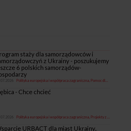
rogram staży dla samorządowców i
amorządowczyń z Ukrainy - poszukujemy
eszcze 6 polskich samorządów-
ospodarzy
.07.2026
Polityka europejska i współpraca zagraniczna
Pomoc dla Ukrainy
ębica - Chce chcieć
.07.2026
Polityka europejska i współpraca zagraniczna
Projekty z miastami i dla miast
sparcie URBACT dla miast Ukrainy,