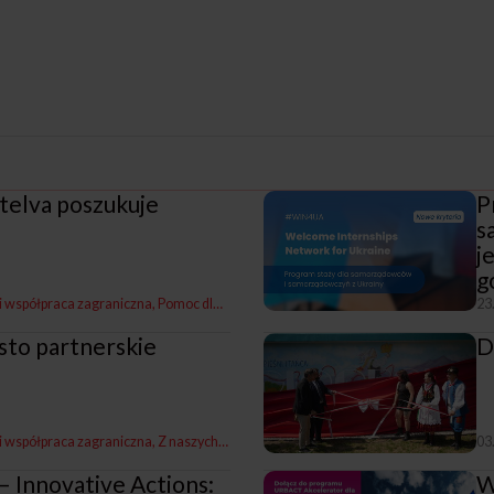
telva poszukuje
P
s
j
g
 i współpraca zagraniczna
Pomoc dla Ukrainy
23
sto partnerskie
D
 i współpraca zagraniczna
Z naszych miast
03
– Innovative Actions:
W