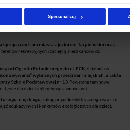
budowa Centrum Edukacji Przyrodniczej
przy ul. Lipowej,
Spersonalizuj
Z
i, młodzieży i dorosłych. Planowana jest również
rku przy ul. Kochanowskiego
, dzięki czemu tereny zielone
 łącząca centrum miasta z jeziorem Tarpieńskim oraz
do terenów rekreacyjnych i zachęcą mieszkańców do
ynką od Ogrodu Botanicznego do ul. PCK
, działania w
tonowywania” wybranych przestrzeni miejskich, a także
 przy Szkole Podstawowej nr 13
. Powstaną tam nowe
ostępne dla dzieci z niepełnosprawnościami.
toringu miejskiego
, zakup pojazdu elektrycznego wraz ze
zajęć edukacyjnych i konkursów ekologicznych dla dzieci,