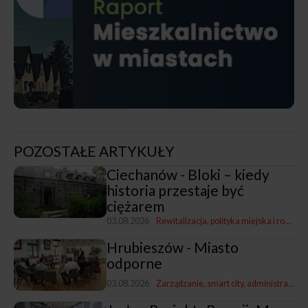
POZOSTAŁE ARTYKUŁY
Ciechanów - Bloki – kiedy
historia przestaje być
ciężarem
03.08.2026
Rewitalizacja, polityka miejska i rozwój
Hrubieszów - Miasto
odporne
03.08.2026
Zarządzanie, smart city, administracja
P