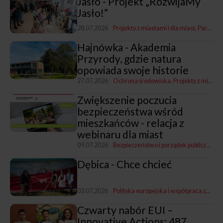
Jasło - Projekt „RozwijaMy
Jasło!”
28.07.2026
Projekty z miastami i dla miast
Partycypacja społeczna
Hajnówka - Akademia
Przyrody, gdzie natura
opowiada swoje historie
27.07.2026
Ochrona środowiska
Projekty z miastami i dla miast
Zwiększenie poczucia
bezpieczeństwa wśród
mieszkańców - relacja z
webinaru dla miast
09.07.2026
Bezpieczeństwo i porządek publiczny
Pro
Dębica - Chce chcieć
03.07.2026
Polityka europejska i współpraca zagraniczna
Czwarty nabór EUI –
Innovative Actions: 487