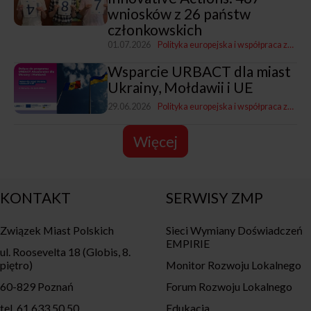
wniosków z 26 państw
członkowskich
01.07.2026
Polityka europejska i współpraca zagraniczna
Wsparcie URBACT dla miast
Ukrainy, Mołdawii i UE
29.06.2026
Polityka europejska i współpraca zagraniczna
Więcej
KONTAKT
SERWISY ZMP
Związek Miast Polskich
Sieci Wymiany Doświadczeń
EMPIRIE
ul. Roosevelta 18 (Globis, 8.
piętro)
Monitor Rozwoju Lokalnego
60-829 Poznań
Forum Rozwoju Lokalnego
tel. 61 633 50 50
Edukacja