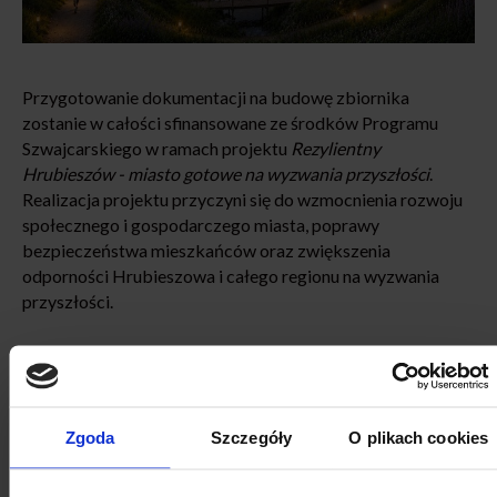
Przygotowanie dokumentacji na budowę zbiornika
zostanie w całości sfinansowane ze środków Programu
Szwajcarskiego w ramach projektu
Rezylientny
Hrubieszów - miasto gotowe na wyzwania przyszłości
.
Realizacja projektu przyczyni się do wzmocnienia rozwoju
społecznego i gospodarczego miasta, poprawy
bezpieczeństwa mieszkańców oraz zwiększenia
odporności Hrubieszowa i całego regionu na wyzwania
przyszłości.
Więcej informacji
Zgoda
Szczegóły
O plikach cookies