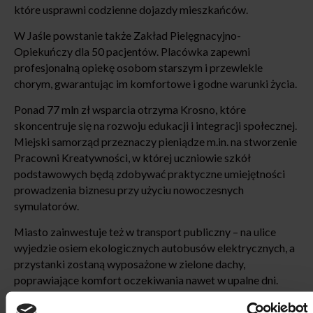
które usprawni codzienne dojazdy mieszkańców.
W Jaśle powstanie także Zakład Pielęgnacyjno-
Opiekuńczy dla 50 pacjentów. Placówka zapewni
profesjonalną opiekę osobom starszym i przewlekle
chorym, gwarantując im komfortowe i godne warunki życia.
Ponad 77 mln zł wsparcia otrzyma Krosno, które
skoncentruje się na rozwoju edukacji i integracji społecznej.
Miejski samorząd przeznaczy pieniądze m.in. na stworzenie
Pracowni Kreatywności, w której uczniowie szkół
podstawowych będą zdobywać praktyczne umiejętności
prowadzenia biznesu przy użyciu nowoczesnych
symulatorów.
Miasto zainwestuje też w transport publiczny – na ulice
wyjedzie osiem ekologicznych autobusów elektrycznych, a
przystanki zostaną wyposażone w zielone dachy,
poprawiające komfort oczekiwania nawet w upalne dni.
Powstanie Centrum Aktywności Społecznej, które będzie
miejscem integracji mieszkańców, m.in. z klubem seniora i