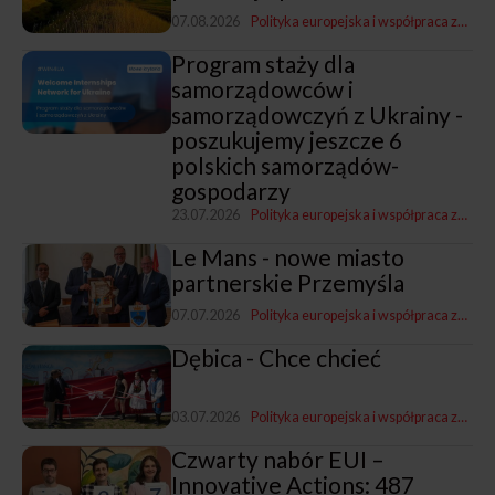
07.08.2026
Polityka europejska i współpraca zagraniczna
Program staży dla
samorządowców i
samorządowczyń z Ukrainy -
poszukujemy jeszcze 6
polskich samorządów-
gospodarzy
23.07.2026
Polityka europejska i współpraca zagraniczna
Le Mans - nowe miasto
partnerskie Przemyśla
07.07.2026
Polityka europejska i współpraca zagraniczna
Dębica - Chce chcieć
03.07.2026
Polityka europejska i współpraca zagraniczna
Czwarty nabór EUI –
Innovative Actions: 487