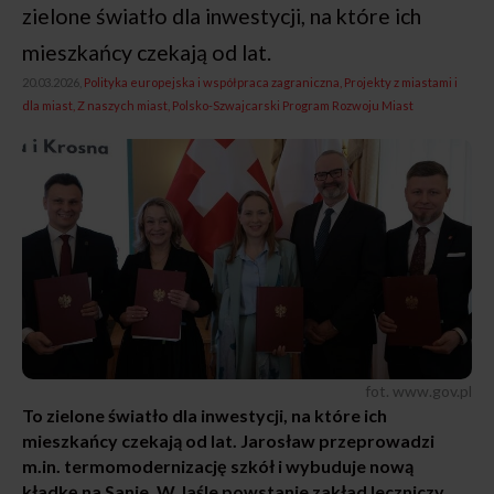
zielone światło dla inwestycji, na które ich
mieszkańcy czekają od lat.
20.03.2026,
Polityka europejska i współpraca zagraniczna
Projekty z miastami i
dla miast
Z naszych miast
Polsko-Szwajcarski Program Rozwoju Miast
fot. www.gov.pl
To zielone światło dla inwestycji, na które ich
mieszkańcy czekają od lat. Jarosław przeprowadzi
m.in. termomodernizację szkół i wybuduje nową
kładkę na Sanie. W Jaśle powstanie zakład leczniczy