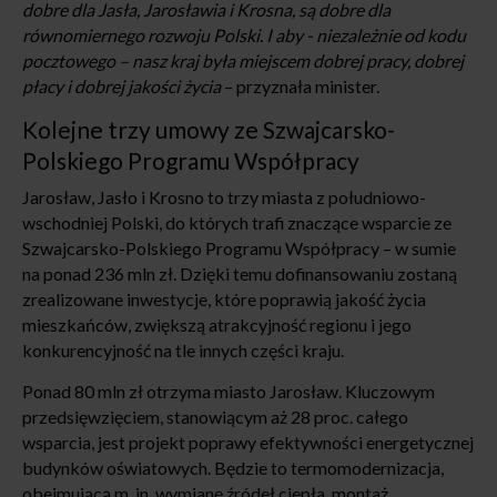
dobre dla Jasła, Jarosławia i Krosna, są dobre dla
równomiernego rozwoju Polski. I aby - niezależnie od kodu
pocztowego – nasz kraj była miejscem dobrej pracy, dobrej
płacy i dobrej jakości życia
– przyznała minister.
Kolejne trzy umowy ze Szwajcarsko-
Polskiego Programu Współpracy
Jarosław, Jasło i Krosno to trzy miasta z południowo-
wschodniej Polski, do których trafi znaczące wsparcie ze
Szwajcarsko-Polskiego Programu Współpracy – w sumie
na ponad 236 mln zł. Dzięki temu dofinansowaniu zostaną
zrealizowane inwestycje, które poprawią jakość życia
mieszkańców, zwiększą atrakcyjność regionu i jego
konkurencyjność na tle innych części kraju.
Ponad 80 mln zł otrzyma miasto Jarosław. Kluczowym
przedsięwzięciem, stanowiącym aż 28 proc. całego
wsparcia, jest projekt poprawy efektywności energetycznej
budynków oświatowych. Będzie to termomodernizacja,
obejmującą m. in. wymianę źródeł ciepła, montaż