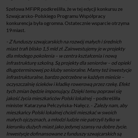
Szefowa MFiPR podkreśliła, że w tej edycji konkursu ze
Szwajcarsko-Polskiego Programu Współpracy
konkurencja była ogromna. Ostatecznie wsparcie otrzyma
19 miast.
- Z funduszy szwajcarskich na rozwój małych i średnich
miast trafi blisko 1,5 mld zł. Zainwestujemy je w projekty
dla młodego pokolenia – w centra kształcenia i nową
infrastrukturę szkolną. Są projekty dla seniorów – od opieki
długoterminowej po kluby senioralne. Mamy też inwestycje
infrastrukturalne, bardzo potrzebne w każdym mieście –
oczyszczalnię ścieków i kładkę rowerową przez rzekę. Efekt
tych zmian będzie imponujący. Dzięki temu poprawi się
jakość życia mieszkańców Polski lokalnej –
podkreśliła
minister Katarzyna Pełczyńska-Nałęcz. -
Zależy nam, aby
mieszkańcy Polski lokalnej chcieli mieszkać w swoich
małych ojczyznach, a młodzi ludzie nie patrzyli tylko w
kierunku dużych miast jako jedynej szansy na dobre życie.
Inwestycje dofinansowane z funduszy szwajcarskich są