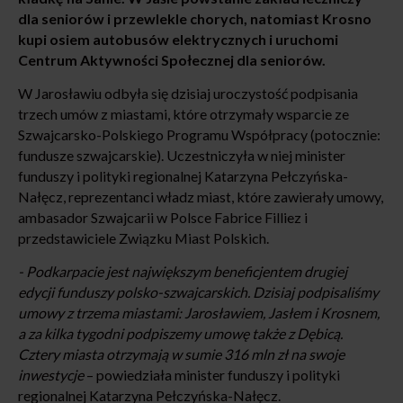
dla seniorów i przewlekle chorych, natomiast Krosno
kupi osiem autobusów elektrycznych i uruchomi
Centrum Aktywności Społecznej dla seniorów.
W Jarosławiu odbyła się dzisiaj uroczystość podpisania
trzech umów z miastami, które otrzymały wsparcie ze
Szwajcarsko-Polskiego Programu Współpracy (potocznie:
fundusze szwajcarskie). Uczestniczyła w niej minister
funduszy i polityki regionalnej Katarzyna Pełczyńska-
Nałęcz, reprezentanci władz miast, które zawierały umowy,
ambasador Szwajcarii w Polsce Fabrice Filliez i
przedstawiciele Związku Miast Polskich.
- Podkarpacie jest największym beneficjentem drugiej
edycji funduszy polsko-szwajcarskich. Dzisiaj podpisaliśmy
umowy z trzema miastami: Jarosławiem, Jasłem i Krosnem,
a za kilka tygodni podpiszemy umowę także z Dębicą.
Cztery miasta otrzymają w sumie 316 mln zł na swoje
inwestycje
– powiedziała minister funduszy i polityki
regionalnej Katarzyna Pełczyńska-Nałęcz.