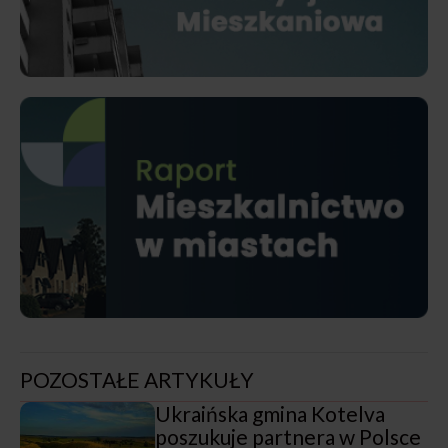
POZOSTAŁE ARTYKUŁY
Ukraińska gmina Kotelva
poszukuje partnera w Polsce