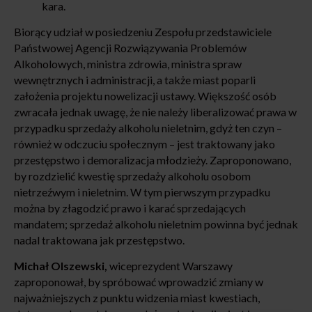
kara.
Biorący udział w posiedzeniu Zespołu przedstawiciele
Państwowej Agencji Rozwiązywania Problemów
Alkoholowych, ministra zdrowia, ministra spraw
wewnętrznych i administracji, a także miast poparli
założenia projektu nowelizacji ustawy. Większość osób
zwracała jednak uwagę, że nie należy liberalizować prawa w
przypadku sprzedaży alkoholu nieletnim, gdyż ten czyn –
również w odczuciu społecznym – jest traktowany jako
przestępstwo i demoralizacja młodzieży. Zaproponowano,
by rozdzielić kwestię sprzedaży alkoholu osobom
nietrzeźwym i nieletnim. W tym pierwszym przypadku
można by złagodzić prawo i karać sprzedających
mandatem; sprzedaż alkoholu nieletnim powinna być jednak
nadal traktowana jak przestępstwo.
Michał Olszewski,
wiceprezydent Warszawy
zaproponował, by spróbować wprowadzić zmiany w
najważniejszych z punktu widzenia miast kwestiach,