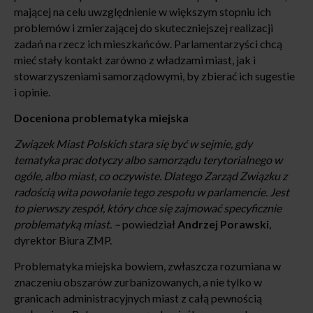
mającej na celu uwzględnienie w większym stopniu ich
problemów i zmierzającej do skuteczniejszej realizacji
zadań na rzecz ich mieszkańców. Parlamentarzyści chcą
mieć stały kontakt zarówno z władzami miast, jak i
stowarzyszeniami samorządowymi, by zbierać ich sugestie
i opinie.
Doceniona problematyka miejska
Związek Miast Polskich stara się być w sejmie, gdy
tematyka prac dotyczy albo samorządu terytorialnego w
ogóle, albo miast, co oczywiste. Dlatego Zarząd Związku z
radością wita powołanie tego zespołu w parlamencie. Jest
to pierwszy zespół, który chce się zajmować specyficznie
problematyką miast. –
powiedział
Andrzej Porawski
,
dyrektor Biura ZMP.
Problematyka miejska bowiem, zwłaszcza rozumiana w
znaczeniu obszarów zurbanizowanych, a nie tylko w
granicach administracyjnych miast z całą pewnością