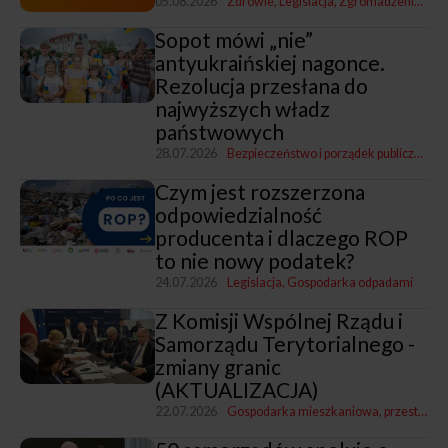
05.08.2026
Zdrowie
Legislacja
Zgromadzenia i Zarządy ZMP
Sopot mówi „nie”
antyukraińskiej nagonce.
Rezolucja przesłana do
najwyższych władz
państwowych
28.07.2026
Bezpieczeństwo i porządek publiczny
Leg
Czym jest rozszerzona
odpowiedzialność
producenta i dlaczego ROP
to nie nowy podatek?
24.07.2026
Legislacja
Gospodarka odpadami
Z Komisji Wspólnej Rządu i
Samorządu Terytorialnego -
zmiany granic
(AKTUALIZACJA)
22.07.2026
Gospodarka mieszkaniowa, przestrzenna i nieruchomościami