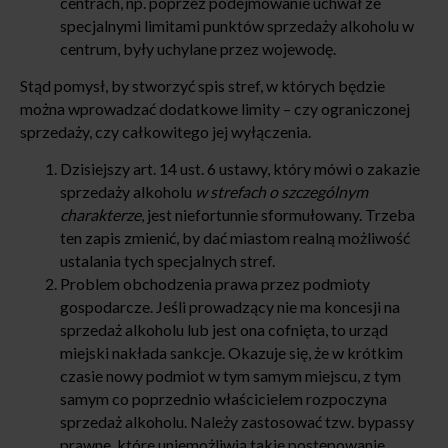
centrach, np. poprzez podejmowanie uchwał ze
specjalnymi limitami punktów sprzedaży alkoholu w
centrum, były uchylane przez wojewodę.
Stąd pomysł, by stworzyć spis stref, w których będzie
można wprowadzać dodatkowe limity – czy ograniczonej
sprzedaży, czy całkowitego jej wyłączenia.
Dzisiejszy art. 14 ust. 6 ustawy, który mówi o zakazie
sprzedaży alkoholu
w strefach o szczególnym
charakterze
, jest niefortunnie sformułowany. Trzeba
ten zapis zmienić, by dać miastom realną możliwość
ustalania tych specjalnych stref.
Problem obchodzenia prawa przez podmioty
gospodarcze. Jeśli prowadzący nie ma koncesji na
sprzedaż alkoholu lub jest ona cofnięta, to urząd
miejski nakłada sankcje. Okazuje się, że w krótkim
czasie nowy podmiot w tym samym miejscu, z tym
samym co poprzednio właścicielem rozpoczyna
sprzedaż alkoholu. Należy zastosować tzw. bypassy
prawne, które uniemożliwią takie postępowanie.