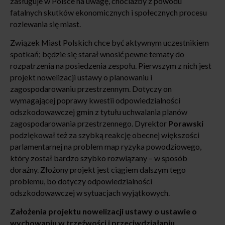
zasługuje w Polsce na uwagę, chociażby z powodu
fatalnych skutków ekonomicznych i społecznych procesu
rozlewania się miast.
Związek Miast Polskich chce być aktywnym uczestnikiem
spotkań; będzie się starał wnosić pewne tematy do
rozpatrzenia na posiedzenia zespołu. Pierwszym z nich jest
projekt nowelizacji ustawy o planowaniu i
zagospodarowaniu przestrzennym. Dotyczy on
wymagającej poprawy kwestii odpowiedzialności
odszkodowawczej gmin z tytułu uchwalania planów
zagospodarowania przestrzennego. Dyrektor
Porawski
podziękował też za szybką reakcję obecnej większości
parlamentarnej na problem map ryzyka powodziowego,
który został bardzo szybko rozwiązany – w sposób
doraźny. Złożony projekt jest ciągiem dalszym tego
problemu, bo dotyczy odpowiedzialności
odszkodowawczej w sytuacjach wyjątkowych.
Założenia projektu nowelizacji ustawy o ustawie o
wychowaniu w trzeźwości i przeciwdziałaniu