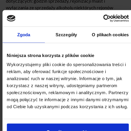
dotyczących: godzin sprzedaży, rejonizacji miast i
wyłączania ze sprzedaży alkoholu niektórych rejonów
miasta, a także wprowadzenia rozróżnienia sprzedaży
osobom nieletnim i nietrzeźwym.
Słabością przepisów jest to, że organ wydający zezwolenie
Zgoda
Szczegóły
O plikach cookies
nie może odmówić wydania zezwolenia przedsiębiorcy,
który dzień wcześniej został złapany na sprzedaży alkoholu
bez zezwolenia. Następnego dnia składa wniosek o
Niniejsza strona korzysta z plików cookie
wydanie koncesji, a miasto nie ma możliwości odmówienia
Wykorzystujemy pliki cookie do spersonalizowania treści i
mu. Ten problem też należałoby rozwiązać w projekcie.
reklam, aby oferować funkcje społecznościowe i
Z propozycją tą zgodził się projektodawca ustawy, poseł
analizować ruch w naszej witrynie. Informacje o tym, jak
Szymon Szynkowski vel Sęk
, który do listy dodał jeszcze
korzystasz z naszej witryny, udostępniamy partnerom
wprowadzenie definicji kateringu, która jest
społecznościowym, reklamowym i analitycznym. Partnerzy
wykorzystywana do sprzedaży alkoholu.
mogą połączyć te informacje z innymi danymi otrzymanymi
od Ciebie lub uzyskanymi podczas korzystania z ich usług.
Moją ambicją nie jest aby wprowadzać generalną, szeroką
zmianę. Po pierwsze, nie czuję się kompetentny do tego, po
drugie – takie próby były w przeszłości podejmowane i nie
były skuteczne (…) może załatwmy jakiś mały odcinek. Jeśli