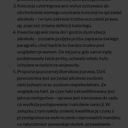
Koncesja cateringowa jest wykorzystywana do
obchodzenia wymogu uzyskania koncesji na sprzedaż
alkoholu – i w tym zakresie trzeba uszczelnić prawo,
np. poprzez zmianę definicji kateringu.
Kwestia ograniczenia dni i godzin dystrybucji
alkoholu – zostanie podjęta próba zapisania takiego
paragrafu, choć będzie to bardzo trudne pod
względem prawnym. Do tej pory, gdy samorządy
podejmowały takie próby, uchwały władz były
uchylane w nadzorze wojewody.
Propozycja pozornej liberalizacji prawa. Dziś
powszechna jest sprzedaż alkoholu osobom
nietrzeźwym oraz osobom niepełnoletnim. Ze
względu na fakt, że czyn taki zakwalifikowany jest
jako przestępstwo – sprawa jest kierowana do sądu,
co wydłuża postępowanie i nałożenie sankcji. W
związku z tym należy zmienić kwalifikację czynu z
przestępstwa na wykroczenie i wprowadzić mandaty,
co natychmiast spowoduje skutek: przewinienie –