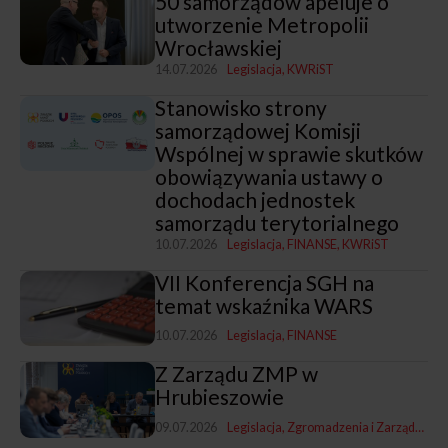
50 samorządów apeluje o
utworzenie Metropolii
Wrocławskiej
14.07.2026
Legislacja
KWRiST
Stanowisko strony
samorządowej Komisji
Wspólnej w sprawie skutków
obowiązywania ustawy o
dochodach jednostek
samorządu terytorialnego
10.07.2026
Legislacja
FINANSE
KWRiST
VII Konferencja SGH na
temat wskaźnika WARS
10.07.2026
Legislacja
FINANSE
Z Zarządu ZMP w
Hrubieszowie
09.07.2026
Legislacja
Zgromadzenia i Zarządy ZMP