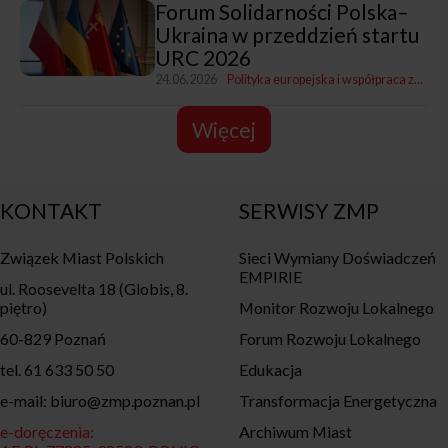
Forum Solidarności Polska–
Ukraina w przeddzień startu
URC 2026
24.06.2026
Polityka europejska i współpraca zagraniczna
Więcej
KONTAKT
SERWISY ZMP
Związek Miast Polskich
Sieci Wymiany Doświadczeń
EMPIRIE
ul. Roosevelta 18 (Globis, 8.
piętro)
Monitor Rozwoju Lokalnego
60-829 Poznań
Forum Rozwoju Lokalnego
tel. 61 633 50 50
Edukacja
e-mail: biuro@zmp.poznan.pl
Transformacja Energetyczna
e-doręczenia:
Archiwum Miast