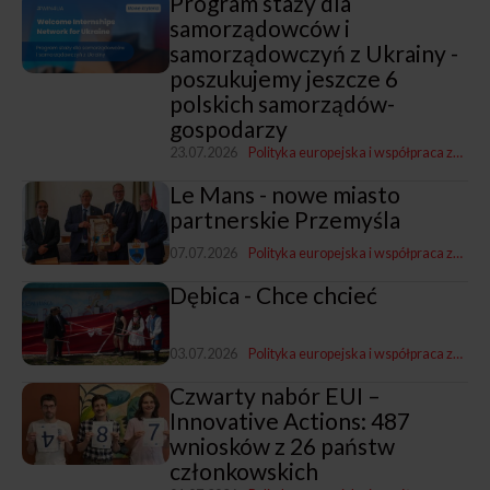
Program staży dla
samorządowców i
samorządowczyń z Ukrainy -
poszukujemy jeszcze 6
polskich samorządów-
gospodarzy
23.07.2026
Polityka europejska i współpraca zagraniczna
Le Mans - nowe miasto
partnerskie Przemyśla
07.07.2026
Polityka europejska i współpraca zagraniczna
Dębica - Chce chcieć
03.07.2026
Polityka europejska i współpraca zagraniczna
Czwarty nabór EUI –
Innovative Actions: 487
wniosków z 26 państw
członkowskich