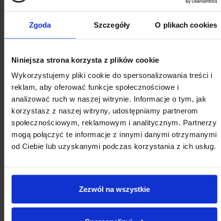
24
25
26
27
28
29
30
Zgoda
Szczegóły
O plikach cookies
31
1
2
3
4
5
6
Niniejsza strona korzysta z plików cookie
Wykorzystujemy pliki cookie do spersonalizowania treści i
reklam, aby oferować funkcje społecznościowe i
analizować ruch w naszej witrynie. Informacje o tym, jak
korzystasz z naszej witryny, udostępniamy partnerom
społecznościowym, reklamowym i analitycznym. Partnerzy
mogą połączyć te informacje z innymi danymi otrzymanymi
od Ciebie lub uzyskanymi podczas korzystania z ich usług.
Zezwól na wszystkie