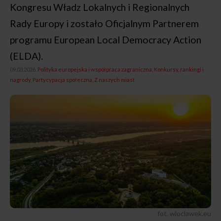
Kongresu Władz Lokalnych i Regionalnych
Rady Europy i zostało Oficjalnym Partnerem
programu European Local Democracy Action
(ELDA).
09.03.2026,
Polityka europejska i współpraca zagraniczna
Konkursy, rankingi i
nagrody
Partycypacja społeczna
Z naszych miast
fot. wloclawek.eu