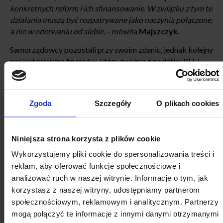
konkretnych reform i ich sfinansowanie. W związku z tym te
działania muszą być rozpatrywane jako naczynia połączone,
a nie w oderwaniu od siebie.
– mówiła
Majszczyk
.
Samorządowcy pozostali przy swoim zdaniu, jednak kolejny
projekt ministra finansów, który zwalnia z podatku PIT i
CIT podatników w wyniku umów offsetowych – uzgodnili.
Tu utrata dochodów przez JST jest pozorna, bo dotyczy
przyszłych dochodów, których dzisiaj nie ma.
Zgoda
Szczegóły
O plikach cookies
To jest przykład naszego konstruktywnego podejścia, bo nie
stosujemy ślepego uporu. W sytuacji, gdy chodzi o zysk
przyszły, to tu się nie domagamy rekompensaty.
– wyjaśniał
Niniejsza strona korzysta z plików cookie
A. Porawski
.
Wykorzystujemy pliki cookie do spersonalizowania treści i
reklam, aby oferować funkcje społecznościowe i
Zliberalizować strategie lokalne
analizować ruch w naszej witrynie. Informacje o tym, jak
korzystasz z naszej witryny, udostępniamy partnerom
społecznościowym, reklamowym i analitycznym. Partnerzy
Przy okazji omawiania projektu Programu Rozwoju
mogą połączyć te informacje z innymi danymi otrzymanymi
Powiatu Jeleniogórskiego na lata 2016-20 sekretarz