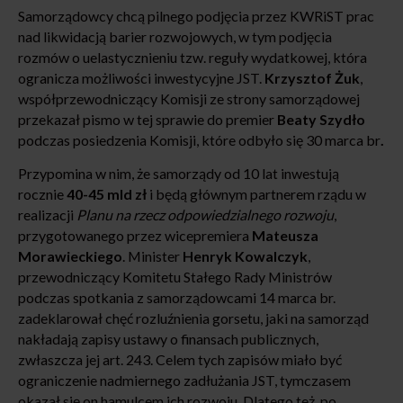
Samorządowcy chcą pilnego podjęcia przez KWRiST prac
nad likwidacją barier rozwojowych, w tym podjęcia
rozmów o uelastycznieniu tzw. reguły wydatkowej,
która
ogranicza możliwości inwestycyjne JST.
Krzysztof Żuk
,
współprzewodniczący Komisji ze strony samorządowej
przekazał pismo w tej sprawie do premier
Beaty Szydło
podczas posiedzenia Komisji, które odbyło się 30 marca br
.
Przypomina w nim, że samorządy od 10 lat inwestują
rocznie
40-45 mld zł
i będą głównym partnerem rządu w
realizacji
Planu na rzecz odpowiedzialnego rozwoju
,
przygotowanego przez wicepremiera
Mateusza
Morawieckiego
. Minister
Henryk Kowalczyk
,
przewodniczący Komitetu Stałego Rady Ministrów
podczas spotkania z samorządowcami 14 marca br.
zadeklarował chęć rozluźnienia gorsetu, jaki na samorząd
nakładają zapisy ustawy o finansach publicznych,
zwłaszcza jej art. 243. Celem tych zapisów miało być
ograniczenie nadmiernego zadłużania JST, tymczasem
okazał się on hamulcem ich rozwoju. Dlatego też, po