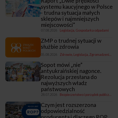
Raport „Dwie prędkości
systemu kaucyjnego w Polsce
- trudna sytuacja małych
sklepów i najmniejszych
miejscowości”
07.08.2026
Legislacja
Gospodarka odpadami
ZMP o trudnej sytuacji w
służbie zdrowia
05.08.2026
Zdrowie
Legislacja
Zgromadzenia i Zarządy ZMP
Sopot mówi „nie”
antyukraińskiej nagonce.
Rezolucja przesłana do
najwyższych władz
państwowych
28.07.2026
Bezpieczeństwo i porządek publiczny
Leg
Czym jest rozszerzona
odpowiedzialność
producenta i dlaczego ROP