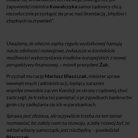
zapowiedzi ministra
Kowalczyka
samorządowcy chcą
niezwłocznie przystąpić do prac nad likwidacją „błędów i
zbędnych usztywnień”.
Uważamy, że obecne zapisy reguły wydatkowej hamują
nasze zdolności rozwojowe, zwłaszcza w kontekście
możliwości wykorzystania środków europejskich z nowej
perspektywy finansowej.
– mówił prezydent
Żuk
.
Przyznał mu rację
Mariusz Błaszczak
, minister spraw
wewnętrznych i administracji, będący zarazem
współprzewodniczącym Komisji ze strony rządowej, choć
zastrzegł, że trzeba też pamiętać o przypadkach bankructw
gmin czy zadłużania się ich w parabankach.
Sprawa jest złożona, ale oczywiście trzeba na ten temat
rozmawiać, bo zależy nam na rozwoju, a żeby rozwój był, to
wkład własny samorządu jest niezbędny.
– powiedział
Błaszczak
.