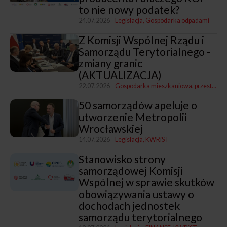
to nie nowy podatek?
24.07.2026
Legislacja
Gospodarka odpadami
Z Komisji Wspólnej Rządu i
Samorządu Terytorialnego -
zmiany granic
(AKTUALIZACJA)
22.07.2026
Gospodarka mieszkaniowa, przestrzenna i nieruchomościami
50 samorządów apeluje o
utworzenie Metropolii
Wrocławskiej
14.07.2026
Legislacja
KWRiST
Stanowisko strony
samorządowej Komisji
Wspólnej w sprawie skutków
obowiązywania ustawy o
dochodach jednostek
samorządu terytorialnego