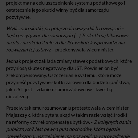
projekt ma na celu uszczelnienie systemu podatkowego i
ostatecznie jego skutki winny być dla samorządu
pozytywne.
Wyliczono skutki, po połączeniu wszystkich rozwiązań –
będą pozytywne dla samorządu (…) Te skutki są bilansowo
na plus na około 2 mln zł dla JST wskutek wprowadzenia
rozwiązań tej ustawy.
– przekonywała wiceminister.
Jednak projekt zakłada zmiany stawek podatkowych, które
przyniosą skutek negatywny dla JST. Powinien on być
zrekompensowany. Uszczelnianie systemu, które może
przynieść pozytywne skutki zarówno dla budżetu państwa,
jak i JST jest – zdaniem samorządowców - kwestią
niezależną.
Przeciw takiemu rozumowaniu protestowała wiceminister
Majszczyk
, która pytała, skąd w takim razie wziąć środki
na reformy czy rekompensatę ubytków. -
Z kolejnych danin
publicznych? Jest pewna pula dochodów, która będzie
powiększona; uszczelnienie ma pozwolić na wprowadzenie