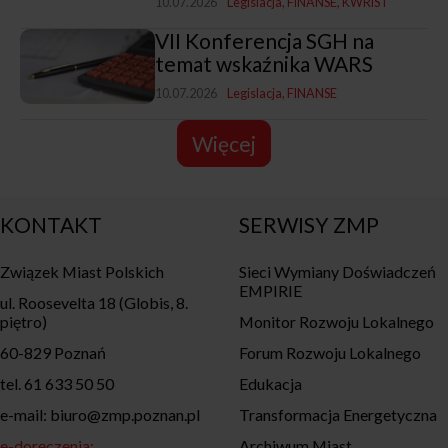
10.07.2026
Legislacja
FINANSE
KWRiST
VII Konferencja SGH na
temat wskaźnika WARS
10.07.2026
Legislacja
FINANSE
Więcej
KONTAKT
SERWISY ZMP
Związek Miast Polskich
Sieci Wymiany Doświadczeń
EMPIRIE
ul. Roosevelta 18 (Globis, 8.
piętro)
Monitor Rozwoju Lokalnego
60-829 Poznań
Forum Rozwoju Lokalnego
tel. 61 633 50 50
Edukacja
e-mail: biuro@zmp.poznan.pl
Transformacja Energetyczna
e-doręczenia:
Archiwum Miast