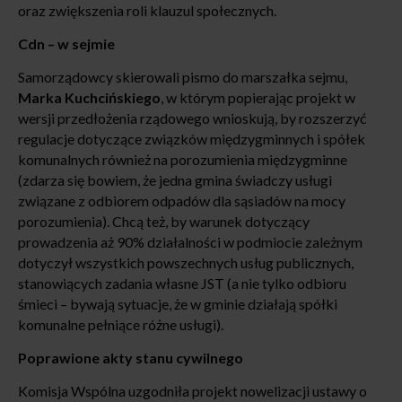
oraz zwiększenia roli klauzul społecznych.
Cdn – w sejmie
Samorządowcy skierowali pismo do marszałka sejmu,
Marka Kuchcińskiego
, w którym popierając projekt w
wersji przedłożenia rządowego wnioskują, by rozszerzyć
regulacje dotyczące związków międzygminnych i spółek
komunalnych również na porozumienia międzygminne
(zdarza się bowiem, że jedna gmina świadczy usługi
związane z odbiorem odpadów dla sąsiadów na mocy
porozumienia). Chcą też, by warunek dotyczący
prowadzenia aż 90% działalności w podmiocie zależnym
dotyczył wszystkich powszechnych usług publicznych,
stanowiących zadania własne JST (a nie tylko odbioru
śmieci – bywają sytuacje, że w gminie działają spółki
komunalne pełniące różne usługi).
Poprawione akty stanu cywilnego
Komisja Wspólna uzgodniła projekt nowelizacji ustawy o