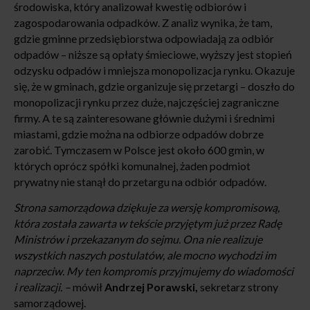
środowiska, który analizował kwestię odbiorów i
zagospodarowania odpadków. Z analiz wynika, że tam,
gdzie gminne przedsiębiorstwa odpowiadają za odbiór
odpadów – niższe są opłaty śmieciowe, wyższy jest stopień
odzysku odpadów i mniejsza monopolizacja rynku. Okazuje
się, że w gminach, gdzie organizuje się przetargi – doszło do
monopolizacji rynku przez duże, najczęściej zagraniczne
firmy. A te są zainteresowane głównie dużymi i średnimi
miastami, gdzie można na odbiorze odpadów dobrze
zarobić. Tymczasem w Polsce jest około 600 gmin, w
których oprócz spółki komunalnej, żaden podmiot
prywatny nie stanął do przetargu na odbiór odpadów.
Strona samorządowa dziękuje za wersję kompromisową,
która została zawarta w tekście przyjętym już przez Radę
Ministrów i przekazanym do sejmu. Ona nie realizuje
wszystkich naszych postulatów, ale mocno wychodzi im
naprzeciw. My ten kompromis przyjmujemy do wiadomości
i realizacji. –
mówił
Andrzej Porawski,
sekretarz strony
samorządowej.