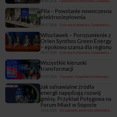
06.08.2026
Gospodarka komunalna
Gospodarka i promocja
Piła – Powstanie nowoczesna
elektrociepłownia
30.07.2026
Ochrona środowiska
Gospodarka komunalna
Włocławek – Porozumienie z
Orlen Synthos Green Energy
– epokowa szansa dla regionu
08.07.2026
Ochrona środowiska
Gospodarka komunalna
Wszystkie kierunki
transformacji
07.07.2026
Transport
Gospodarka komunalna
Rewi
Jak odnawialne źródła
energii napędzają rozwój
gminy. Przykład Potęgowa na
Forum Miast w Sopocie
22.06.2026
Zarządzanie, smart city, administracja
G