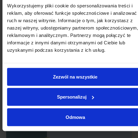
2026
Wykorzystujemy pliki cookie do spersonalizowania treści i
reklam, aby oferować funkcje społecznościowe i analizować
SIERPIEŃ
ruch w naszej witrynie. Informacje o tym, jak korzystasz z
naszej witryny, udostępniamy partnerom społecznościowym
reklamowym i analitycznym. Partnerzy mogą połączyć te
Pon
Wt
Śr
Cz
Pt
So
Nd
informacje z innymi danymi otrzymanymi od Ciebie lub
uzyskanymi podczas korzystania z ich usług.
27
28
29
30
31
1
2
3
4
5
6
7
8
9
10
11
12
13
14
15
16
Zezwól na wszystkie
17
18
19
20
21
22
23
Spersonalizuj
24
25
26
27
28
29
30
31
1
2
3
4
5
6
Odmowa