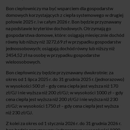
Bon ciepłowniczy ma być wsparciem dla gospodarstw
domowych korzystających z ciepła systemowego w drugiej
połowie 2025 r. i w całym 2026 r. Bon będzie przyznawany
na podstawie kryteriów dochodowych. Otrzymają go
gospodarstwa domowe, które: osiągają miesięcznie dochód
równy lub niższy niż 3272,69 zł w przypadku gospodarstw
jednoosobowych; osiągają dochód równy lub niższy niż
2454,52 zł na osobę w przypadku gospodarstw
wieloosobowych.
Bon ciepłowniczy będzie przyznawany dwukrotnie: za
okres od 1 lipca 2025 r. do 31 grudnia 2025 r. (jednorazowo)
w wysokości 500 zł – gdy cena ciepła jest wyższa niż 170
zł/GJ i nie wyższa niż 200 zł/GJ; w wysokości 1000 zł – gdy
cena ciepła jest wyższa niż 200 zł/GJ i nie wyższa niż 230
zł/GJ; w wysokości 1750 zł – gdy cena ciepła jest wyższa
niż 230 zł/GJ.
Z kolei za okres od 1 stycznia 2026 r. do 31 grudnia 2026 r.
bon będzie przyznawany jednorazowo w wysokości 1000