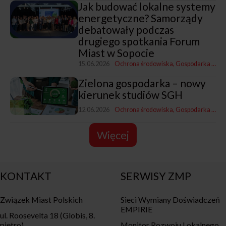
Jak budować lokalne systemy
energetyczne? Samorządy
debatowały podczas
drugiego spotkania Forum
Miast w Sopocie
15.06.2026
Ochrona środowiska
Gospodarka komunalna
Zielona gospodarka – nowy
kierunek studiów SGH
12.06.2026
Ochrona środowiska
Gospodarka komunalna
Więcej
KONTAKT
SERWISY ZMP
Związek Miast Polskich
Sieci Wymiany Doświadczeń
EMPIRIE
ul. Roosevelta 18 (Globis, 8.
piętro)
Monitor Rozwoju Lokalnego