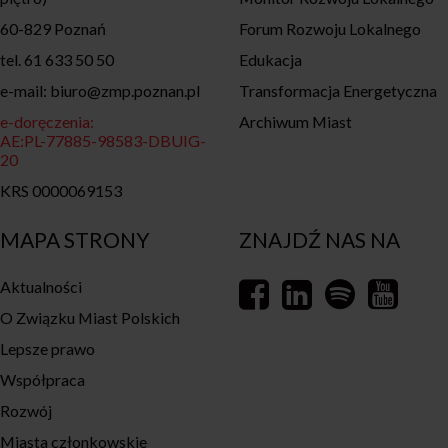
60-829 Poznań
Forum Rozwoju Lokalnego
tel. 61 633 50 50
Edukacja
e-mail: biuro@zmp.poznan.pl
Transformacja Energetyczna
e-doręczenia:
Archiwum Miast
AE:PL-77885-98583-DBUIG-
20
KRS 0000069153
MAPA STRONY
ZNAJDŹ NAS NA
Aktualności
O Związku Miast Polskich
Lepsze prawo
Współpraca
Rozwój
Miasta członkowskie