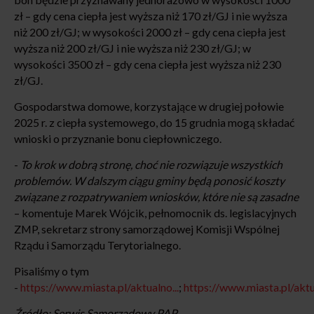
zł – gdy cena ciepła jest wyższa niż 170 zł/GJ i nie wyższa
niż 200 zł/GJ; w wysokości 2000 zł – gdy cena ciepła jest
wyższa niż 200 zł/GJ i nie wyższa niż 230 zł/GJ; w
wysokości 3500 zł – gdy cena ciepła jest wyższa niż 230
zł/GJ.
Gospodarstwa domowe, korzystające w drugiej połowie
2025 r. z ciepła systemowego, do 15 grudnia mogą składać
wnioski o przyznanie bonu ciepłowniczego.
-
To krok w dobrą stronę, choć nie rozwiązuje wszystkich
problemów. W dalszym ciągu gminy będą ponosić koszty
związane z rozpatrywaniem wniosków, które nie są zasadne
– komentuje Marek Wójcik, pełnomocnik ds. legislacyjnych
ZMP, sekretarz strony samorządowej Komisji Wspólnej
Rządu i Samorządu Terytorialnego.
Pisaliśmy o tym
-
https://www.miasta.pl/aktualno...
;
https://www.miasta.pl/aktua
Źródło: Serwis Samorządowy PAP