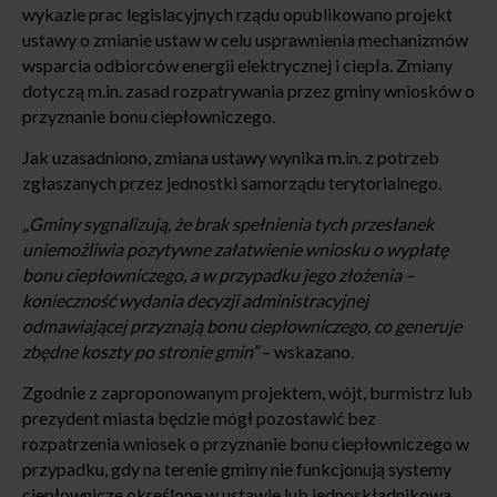
wykazie prac legislacyjnych rządu opublikowano projekt
ustawy o zmianie ustaw w celu usprawnienia mechanizmów
wsparcia odbiorców energii elektrycznej i ciepła. Zmiany
dotyczą m.in. zasad rozpatrywania przez gminy wniosków o
przyznanie bonu ciepłowniczego.
Jak uzasadniono, zmiana ustawy wynika m.in. z potrzeb
zgłaszanych przez jednostki samorządu terytorialnego.
„Gminy sygnalizują, że brak spełnienia tych przesłanek
uniemożliwia pozytywne załatwienie wniosku o wypłatę
bonu ciepłowniczego, a w przypadku jego złożenia –
konieczność wydania decyzji administracyjnej
odmawiającej przyznają bonu ciepłowniczego, co generuje
zbędne koszty po stronie gmin”
– wskazano
.
Zgodnie z zaproponowanym projektem, wójt, burmistrz lub
prezydent miasta będzie mógł pozostawić bez
rozpatrzenia wniosek o przyznanie bonu ciepłowniczego w
przypadku, gdy na terenie gminy nie funkcjonują systemy
ciepłownicze określone w ustawie lub jednoskładnikowa